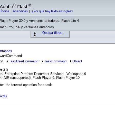
®
®
e Adobe
Flash
|
Índice
|
Apéndices
|
¿Por qué hay texto en inglés?
Flash Player 30.0 y versiones anteriores, Flash Lite 4
Flash Pro CS6 y versiones anteriores
Ocultar filtros
ommands
orwardCommand
and
TaskUserCommand
TaskCommand
Object
pt 3.0
tal Enterprise Platform Document Services - Workspace 9
ón:
AIR (unsupported), Flash Player 9, Flash Player 10
es the forward operation for a task.
ard()