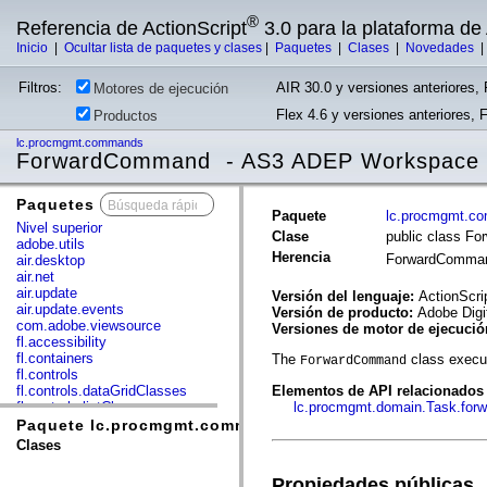
®
Referencia de ActionScript
3.0 para la plataforma d
Inicio
|
Ocultar lista de paquetes y clases
|
Paquetes
|
Clases
|
Novedades
Filtros:
AIR 30.0 y versiones anteriores, 
Motores de ejecución
Flex 4.6 y versiones anteriores, 
Productos
lc.procmgmt.commands
ForwardCommand - AS3 ADEP Workspace
Paquetes
x
Paquete
lc.procmgmt.c
Nivel superior
Clase
public class F
adobe.utils
Herencia
ForwardComm
air.desktop
air.net
air.update
Versión del lenguaje:
ActionScri
air.update.events
Versión de producto:
Adobe Digi
com.adobe.viewsource
Versiones de motor de ejecuci
fl.accessibility
fl.containers
The
class execut
ForwardCommand
fl.controls
fl.controls.dataGridClasses
Elementos de API relacionados
fl.controls.listClasses
lc.procmgmt.domain.Task.forw
fl.controls.progressBarClasses
Paquete lc.procmgmt.commands
fl.core
Clases
fl.data
fl.display
Propiedades públicas