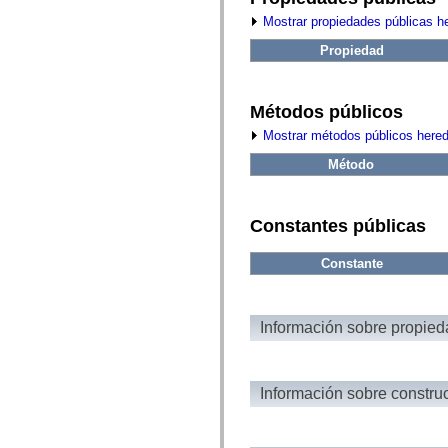
fl.events
fl.ik
Mostrar propiedades públicas h
fl.lang
fl.livepreview
Propiedad
fl.managers
fl.motion
fl.motion.easing
fl.rsl
Métodos públicos
fl.text
Mostrar métodos públicos here
fl.transitions
fl.transitions.easing
Método
fl.video
flash.accessibility
flash.concurrent
flash.crypto
Constantes públicas
flash.data
flash.desktop
flash.display
Constante
flash.display3D
flash.display3D.textures
flash.errors
flash.events
Información sobre propie
flash.external
flash.filesystem
flash.filters
flash.geom
flash.globalization
Información sobre constru
flash.html
flash.media
flash.net