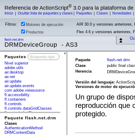
®
Referencia de ActionScript
3.0 para la plataforma d
Inicio
|
Ocultar lista de paquetes y clases
|
Paquetes
|
Clases
|
Novedades
Filtros:
AIR 30.0 y versiones anteriores, 
Motores de ejecución
Flex 4.6 y versiones anteriores, 
Productos
Ocu
flash.net.drm
DRMDeviceGroup - AS3
Paquetes
x
Paquete
flash.net.drm
Nivel superior
Clase
public final c
adobe.utils
Herencia
DRMDeviceGro
air.desktop
air.net
air.update
Versión del lenguaje:
ActionScri
air.update.events
Versiones de motor de ejecuci
com.adobe.viewsource
fl.accessibility
Un grupo de dispos
fl.containers
reproducción que 
fl.controls
fl.controls.dataGridClasses
protegido.
fl.controls.listClasses
fl.controls.progressBarClasses
Paquete flash.net.drm
fl.core
Clases
fl.data
AuthenticationMethod
fl.display
DRMContentData