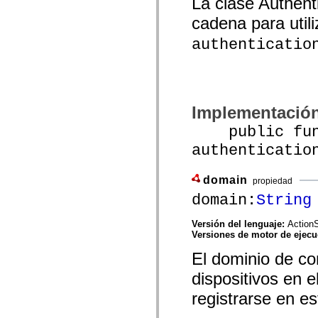
La clase Authent
mx.automation.air
mx.automation.delegates
cadena para utili
mx.automation.delegates.advancedDataGrid
mx.automation.delegates.charts
authenticatio
mx.automation.delegates.containers
mx.automation.delegates.controls
mx.automation.delegates.controls.dataGridClasses
mx.automation.delegates.controls.fileSystemClasses
mx.automation.delegates.core
mx.automation.delegates.flashflexkit
Implementació
mx.automation.events
mx.binding
public func
mx.binding.utils
mx.charts
authenticatio
mx.charts.chartClasses
mx.charts.effects
mx.charts.effects.effectClasses
domain
propiedad
mx.charts.events
mx.charts.renderers
domain:
String
mx.charts.series
mx.charts.series.items
Versión del lenguaje:
ActionS
mx.charts.series.renderData
Versiones de motor de ejec
mx.charts.styles
mx.collections
El dominio de con
mx.collections.errors
mx.containers
dispositivos en e
mx.containers.accordionClasses
mx.containers.dividedBoxClasses
registrarse en es
mx.containers.errors
mx.containers.utilityClasses