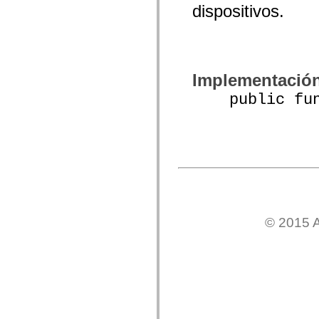
dispositivos.
spark.automation.delegates.components.supportClasses
spark.automation.delegates.skins.spark
spark.automation.events
spark.collections
spark.components
spark.components.calendarClasses
spark.components.gridClasses
Implementació
spark.components.mediaClasses
spark.components.supportClasses
public funct
spark.components.windowClasses
spark.core
spark.effects
spark.effects.animation
spark.effects.easing
spark.effects.interpolation
spark.effects.supportClasses
spark.events
spark.filters
spark.formatters
spark.formatters.supportClasses
© 2015 A
spark.globalization
spark.globalization.supportClasses
spark.layouts
spark.layouts.supportClasses
spark.managers
spark.modules
spark.preloaders
spark.primitives
spark.primitives.supportClasses
spark.skins