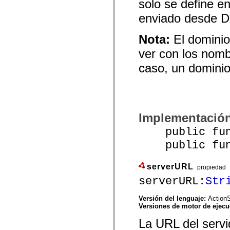
solo se define 
mx.olap
mx.olap.aggregators
enviado desde 
mx.preloaders
mx.printing
mx.resources
Nota:
El dominio
mx.rpc
ver con los nomb
mx.rpc.events
mx.rpc.http
caso, un dominio
mx.rpc.http.mxml
mx.rpc.mxml
mx.rpc.remoting
mx.rpc.remoting.mxml
mx.rpc.soap
mx.rpc.soap.mxml
mx.rpc.wsdl
Implementació
mx.rpc.xml
mx.skins
public func
mx.skins.halo
public funct
mx.skins.spark
mx.skins.wireframe
mx.skins.wireframe.windowChrome
serverURL
mx.states
propiedad
mx.styles
serverURL:
Str
mx.utils
mx.validators
spark.accessibility
Versión del lenguaje:
ActionS
spark.automation.delegates
Versiones de motor de ejec
spark.automation.delegates.components
La URL del servi
spark.automation.delegates.components.gridClasses
spark.automation.delegates.components.mediaClasses