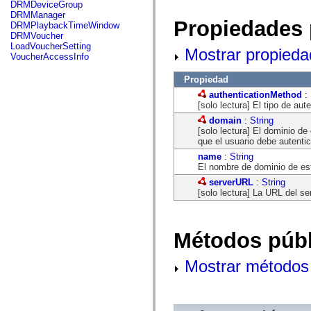
fl.events
DRMDeviceGroup
fl.ik
DRMManager
Propiedades 
fl.lang
DRMPlaybackTimeWindow
fl.livepreview
DRMVoucher
fl.managers
LoadVoucherSetting
Mostrar propieda
fl.motion
VoucherAccessInfo
fl.motion.easing
fl.rsl
Propiedad
fl.text
authenticationMethod
:
fl.transitions
[solo lectura] El tipo de aut
fl.transitions.easing
fl.video
domain
:
String
flash.accessibility
[solo lectura] El dominio de
flash.concurrent
que el usuario debe autentic
flash.crypto
name
:
String
flash.data
El nombre de dominio de est
flash.desktop
flash.display
serverURL
:
String
flash.display3D
[solo lectura] La URL del se
flash.display3D.textures
flash.errors
flash.events
flash.external
Métodos públ
flash.filesystem
flash.filters
flash.geom
Mostrar métodos 
flash.globalization
flash.html
flash.media
flash.net