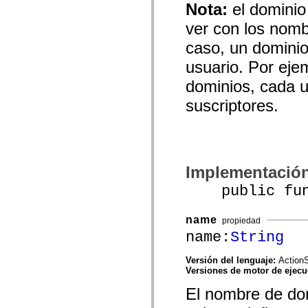
Nota:
el dominio
mx.controls
mx.controls.advancedDataGridClasses
ver con los nomb
mx.controls.dataGridClasses
mx.controls.listClasses
caso, un dominio
mx.controls.menuClasses
mx.controls.olapDataGridClasses
usuario. Por eje
mx.controls.scrollClasses
mx.controls.sliderClasses
dominios, cada u
mx.controls.textClasses
mx.controls.treeClasses
suscriptores.
mx.controls.videoClasses
mx.core
mx.core.windowClasses
mx.effects
mx.effects.easing
mx.effects.effectClasses
Implementació
mx.events
mx.filters
public funct
mx.flash
mx.formatters
mx.geom
name
propiedad
mx.graphics
mx.graphics.codec
name:
String
mx.graphics.shaderClasses
mx.logging
Versión del lenguaje:
ActionS
mx.logging.errors
Versiones de motor de ejec
mx.logging.targets
mx.managers
El nombre de dom
mx.modules
mx.netmon