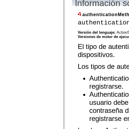
Información s
flash.net.dns
flash.net.drm
flash.notifications
flash.permissions
authenticationMet
flash.printing
authenticatio
flash.profiler
flash.sampler
flash.security
Versión del lenguaje:
ActionS
flash.sensors
Versiones de motor de ejec
flash.system
flash.text
El tipo de autent
flash.text.engine
dispositivos.
flash.text.ime
flash.ui
flash.utils
Los tipos de aut
flash.xml
flashx.textLayout
flashx.textLayout.compose
Authenticat
flashx.textLayout.container
flashx.textLayout.conversion
registrarse.
flashx.textLayout.edit
flashx.textLayout.elements
Authentica
flashx.textLayout.events
flashx.textLayout.factory
usuario debe 
flashx.textLayout.formats
contraseña d
flashx.textLayout.operations
flashx.textLayout.utils
registrarse e
flashx.undo
mx.accessibility
mx.automation