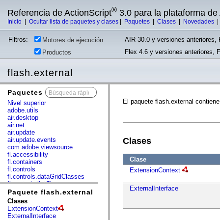
®
Referencia de ActionScript
3.0 para la plataforma d
Inicio
|
Ocultar lista de paquetes y clases
|
Paquetes
|
Clases
|
Novedades
Filtros:
AIR 30.0 y versiones anteriores, 
Motores de ejecución
Flex 4.6 y versiones anteriores, 
Productos
flash.external
Paquetes
x
El paquete flash.external contiene
Nivel superior
adobe.utils
air.desktop
air.net
air.update
air.update.events
Clases
com.adobe.viewsource
fl.accessibility
Clase
fl.containers
fl.controls
ExtensionContext
fl.controls.dataGridClasses
fl.controls.listClasses
ExternalInterface
fl.controls.progressBarClasses
Paquete flash.external
fl.core
Clases
fl.data
ExtensionContext
fl.display
ExternalInterface