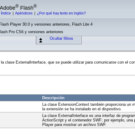
®
®
e Adobe
Flash
|
Índice
|
Apéndices
|
¿Por qué hay texto en inglés?
Flash Player 30.0 y versiones anteriores, Flash Lite 4
Flash Pro CS6 y versiones anteriores
Ocultar filtros
 la clase ExternalInterface, que se puede utilizar para comunicarse con el co
Descripción
La clase ExtensionContext también proporciona un mé
la extensión se ha instalado en el dispositivo.
La clase ExternalInterface es una interfaz de progra
ActionScript y el contenedor SWF; por ejemplo, una p
Player para mostrar un archivo SWF.