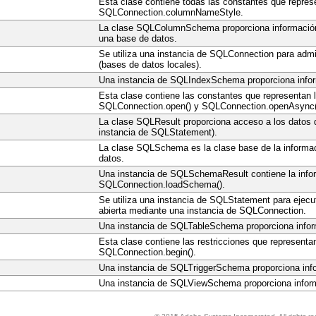
Esta clase contiene todas las constantes que represe
SQLConnection.columnNameStyle.
La clase SQLColumnSchema proporciona información q
una base de datos.
Se utiliza una instancia de SQLConnection para admi
(bases de datos locales).
Una instancia de SQLIndexSchema proporciona inform
Esta clase contiene las constantes que representan
SQLConnection.open() y SQLConnection.openAsync(
La clase SQLResult proporciona acceso a los datos 
instancia de SQLStatement).
La clase SQLSchema es la clase base de la informaci
datos.
Una instancia de SQLSchemaResult contiene la infor
SQLConnection.loadSchema().
Se utiliza una instancia de SQLStatement para ejec
abierta mediante una instancia de SQLConnection.
Una instancia de SQLTableSchema proporciona inform
Esta clase contiene las restricciones que representa
SQLConnection.begin().
Una instancia de SQLTriggerSchema proporciona info
Una instancia de SQLViewSchema proporciona informa