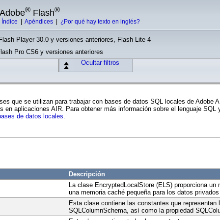
®
®
e Adobe
Flash
|
Índice
|
Apéndices
|
¿Por qué hay texto en inglés?
Flash Player 30.0 y versiones anteriores, Flash Lite 4
Flash Pro CS6 y versiones anteriores
Ocultar filtros
ases que se utilizan para trabajar con bases de datos SQL locales de Adobe
s en aplicaciones AIR. Para obtener más información sobre el lenguaje SQL y 
ases de datos locales
.
Descripción
La clase EncryptedLocalStore (ELS) proporciona un 
una memoria caché pequeña para los datos privados d
Esta clase contiene las constantes que representan l
SQLColumnSchema, así como la propiedad SQLColu