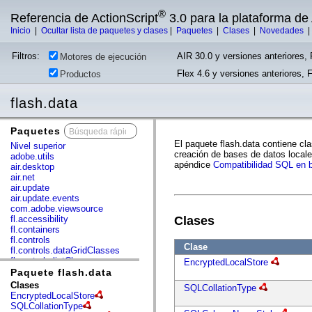
®
Referencia de ActionScript
3.0 para la plataforma d
Inicio
|
Ocultar lista de paquetes y clases
|
Paquetes
|
Clases
|
Novedades
Filtros:
AIR 30.0 y versiones anteriores, 
Motores de ejecución
Flex 4.6 y versiones anteriores, 
Productos
flash.data
Paquetes
x
El paquete flash.data contiene cl
Nivel superior
creación de bases de datos locale
adobe.utils
apéndice
Compatibilidad SQL en b
air.desktop
air.net
air.update
air.update.events
com.adobe.viewsource
fl.accessibility
Clases
fl.containers
fl.controls
Clase
fl.controls.dataGridClasses
fl.controls.listClasses
EncryptedLocalStore
fl.controls.progressBarClasses
Paquete flash.data
fl.core
Clases
SQLCollationType
fl.data
EncryptedLocalStore
fl.display
SQLCollationType