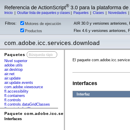
®
Referencia de ActionScript
3.0 para la plataforma d
Inicio
|
Ocultar lista de paquetes y clases
|
Paquetes
|
Clases
|
Novedades
Filtros:
AIR 30.0 y versiones anteriores, 
Motores de ejecución
Flex 4.6 y versiones anteriores, 
Productos
com.adobe.icc.services.download
Paquetes
x
El paquete com.adobe.icc.service
Nivel superior
adobe.utils
air.desktop
air.net
air.update
air.update.events
Interfaces
com.adobe.viewsource
fl.accessibility
Interfaz
fl.containers
fl.controls
fl.controls.dataGridClasses
fl.controls.listClasses
fl.controls.progressBarClasses
Paquete com.adobe.icc.services.download
fl.core
Interfaces
fl.data
fl.display