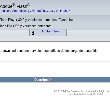
®
®
e Adobe
Flash
|
Índice
|
Apéndices
|
¿Por qué hay texto en inglés?
Flash Player 30.0 y versiones anteriores, Flash Lite 4
Flash Pro CS6 y versiones anteriores
Ocultar filtros
s.download contiene servicios específicos de descarga de contenido.
Descripción
© 2015 Adobe Systems Incorporated. All rights re
Tue Jun 12 2018, 02:26 PM Z