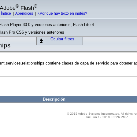
®
®
e Adobe
Flash
|
Índice
|
Apéndices
|
¿Por qué hay texto en inglés?
Flash Player 30.0 y versiones anteriores, Flash Lite 4
Flash Pro CS6 y versiones anteriores
Ocultar filtros
ships
t.services.relationships contiene clases de capa de servicio para obtener ac
Descripción
© 2015 Adobe Systems Incorporated. All rights re
Tue Jun 12 2018, 02:26 PM Z
ps