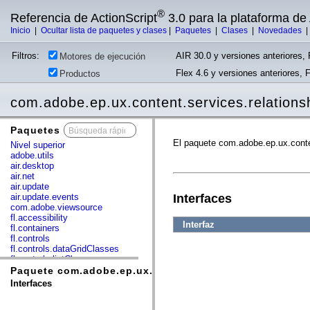
®
Referencia de ActionScript
3.0 para la plataforma d
Inicio
|
Ocultar lista de paquetes y clases
|
Paquetes
|
Clases
|
Novedades
Filtros:
AIR 30.0 y versiones anteriores, 
Motores de ejecución
Flex 4.6 y versiones anteriores, 
Productos
com.adobe.ep.ux.content.services.relation
Paquetes
x
El paquete com.adobe.ep.ux.conten
Nivel superior
adobe.utils
air.desktop
air.net
air.update
air.update.events
Interfaces
com.adobe.viewsource
fl.accessibility
Interfaz
fl.containers
fl.controls
fl.controls.dataGridClasses
fl.controls.listClasses
fl.controls.progressBarClasses
Paquete com.adobe.ep.ux.content.services.relationshi
fl.core
Interfaces
fl.data
fl.display