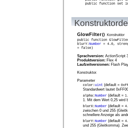
public function set in
Liste veralteter Elemente
Konstanten für die Implementierung von Eingabehilfen
Verwendung der ActionScript-Beispiele
Rechtliche Hinweise
Konstruktorde
GlowFilter
()
Konstruktor
public function GlowFilte
blurY:
Number
= 4.0, stren
= false)
Sprachversion:
ActionScript 
Produktversion:
Flex 4
Laufzeitversionen:
Flash Play
Konstruktor.
Parameter
(default =
color
:
uint
0xF
Standardwert lautet 0xFF0
(default =
alpha
:
Number
1
1. Mit dem Wert 0,25 wird 
(default =
blurX
:
Number
4
zwischen 0 und 255 (Gleitk
schnellere Anzeige als and
(default =
blurY
:
Number
4
und 255 (Gleitkomma). Zwei