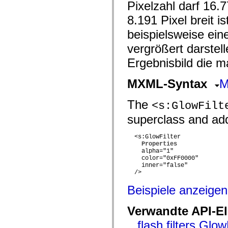
mx.automation.air
Pixelzahl darf 16.
mx.automation.delegates
8.191 Pixel breit i
mx.automation.delegates.advancedDataGrid
mx.automation.delegates.charts
beispielsweise eine
mx.automation.delegates.containers
mx.automation.delegates.controls
vergrößert darstell
mx.automation.delegates.controls.dataGridClasses
mx.automation.delegates.controls.fileSystemClasses
Ergebnisbild die 
mx.automation.delegates.core
mx.automation.delegates.flashflexkit
mx.automation.events
MXML-Syntax
M
mx.binding
mx.binding.utils
The
mx.charts
<s:GlowFilt
mx.charts.chartClasses
superclass and adds
mx.charts.effects
mx.charts.effects.effectClasses
mx.charts.events
  <s:GlowFilter

mx.charts.renderers
Properties
mx.charts.series
    alpha="1"

mx.charts.series.items
    color="0xFF0000"

mx.charts.series.renderData
    inner="false"

mx.charts.styles
  />

mx.collections
mx.collections.errors
Beispiele anzeigen
mx.containers
mx.containers.accordionClasses
Verwandte API-E
mx.containers.dividedBoxClasses
mx.containers.errors
flash.filters.Glow
mx.containers.utilityClasses