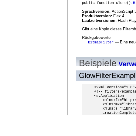
public function clone():
B
Sprachversion:
ActionScript 
Produktversion:
Flex 4
Laufzeitversionen:
Flash Play
Gibt eine Kopie dieses Filtero
Rückgabewerte
— Eine neue 
BitmapFilter
Beispiele
Verwe
GlowFilterExamp
<?xml version="1.0"?
<!-- filters/example
<s:Application 

    xmlns:fx="http:/
    xmlns:mx="librar
    xmlns:s="library
    creationComplete
  <fx:Script><![CDAT
     import spark.fi
     import flash.fi
     import flash.fi