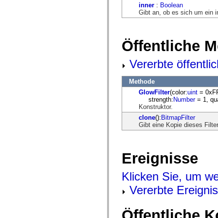
mx.olap
inner
:
Boolean
mx.olap.aggregators
Gibt an, ob es sich um ein 
mx.preloaders
mx.printing
mx.resources
Öffentliche 
mx.rpc
mx.rpc.events
mx.rpc.http
Vererbte öffentl
mx.rpc.http.mxml
mx.rpc.mxml
mx.rpc.remoting
Methode
mx.rpc.remoting.mxml
GlowFilter
(color:
uint
= 0xFF
mx.rpc.soap
strength:
Number
= 1, qua
mx.rpc.soap.mxml
Konstruktor.
mx.rpc.wsdl
mx.rpc.xml
clone
():
BitmapFilter
mx.skins
Gibt eine Kopie dieses Filte
mx.skins.halo
mx.skins.spark
mx.skins.wireframe
mx.skins.wireframe.windowChrome
Ereignisse
mx.states
mx.styles
mx.utils
Klicken Sie, um we
mx.validators
Vererbte Ereigni
spark.accessibility
spark.automation.delegates
spark.automation.delegates.components
spark.automation.delegates.components.gridClasses
Öffentliche 
spark.automation.delegates.components.mediaClasses