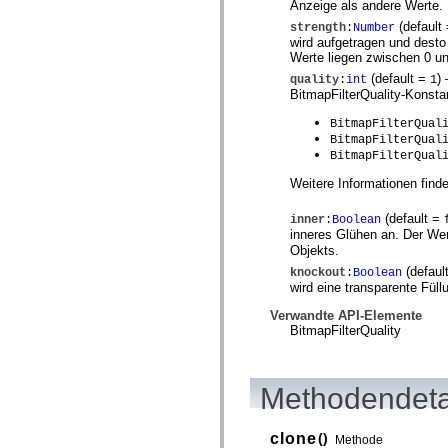
Anzeige als andere Werte.
(default
strength
:
Number
wird aufgetragen und desto
Werte liegen zwischen 0 u
(default =
)
—
quality
:
int
1
BitmapFilterQuality-Konsta
BitmapFilterQual
BitmapFilterQual
BitmapFilterQual
Weitere Informationen find
(default =
inner
:
Boolean
inneres Glühen an. Der We
Objekts.
(defaul
knockout
:
Boolean
wird eine transparente Füll
Verwandte API-Elemente
BitmapFilterQuality
Methodendeta
clone
()
Methode