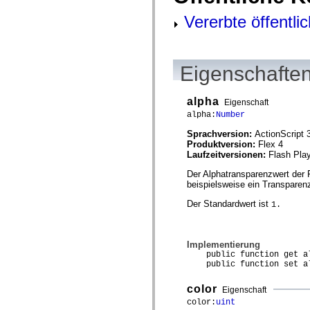
spark.automation.delegates.components.supportClasses
Vererbte öffentli
spark.automation.delegates.skins.spark
spark.automation.events
spark.collections
spark.components
spark.components.calendarClasses
Eigenschaften
spark.components.gridClasses
spark.components.mediaClasses
spark.components.supportClasses
alpha
spark.components.windowClasses
Eigenschaft
spark.core
alpha:
Number
spark.effects
spark.effects.animation
Sprachversion:
ActionScript 
spark.effects.easing
Produktversion:
Flex 4
spark.effects.interpolation
Laufzeitversionen:
Flash Play
spark.effects.supportClasses
Der Alphatransparenzwert der 
spark.events
beispielsweise ein Transparen
spark.filters
spark.formatters
Der Standardwert ist
1.
spark.formatters.supportClasses
spark.globalization
spark.globalization.supportClasses
spark.layouts
Implementierung
spark.layouts.supportClasses
public function get al
spark.managers
public function set al
spark.modules
spark.preloaders
color
spark.primitives
Eigenschaft
spark.primitives.supportClasses
color:
uint
spark.skins