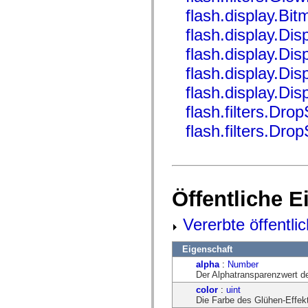
mx.controls
flash.display.Bit
mx.controls.advancedDataGridClasses
mx.controls.dataGridClasses
flash.display.Disp
mx.controls.listClasses
mx.controls.menuClasses
flash.display.Di
mx.controls.olapDataGridClasses
mx.controls.scrollClasses
flash.display.Di
mx.controls.sliderClasses
mx.controls.textClasses
flash.display.Di
mx.controls.treeClasses
flash.filters.Dro
mx.controls.videoClasses
mx.core
flash.filters.Dro
mx.core.windowClasses
mx.effects
mx.effects.easing
mx.effects.effectClasses
mx.events
mx.filters
mx.flash
Öffentliche 
mx.formatters
mx.geom
Vererbte öffentli
mx.graphics
mx.graphics.codec
mx.graphics.shaderClasses
Eigenschaft
mx.logging
mx.logging.errors
alpha
:
Number
mx.logging.targets
Der Alphatransparenzwert de
mx.managers
color
:
uint
mx.modules
Die Farbe des Glühen-Effek
mx.netmon