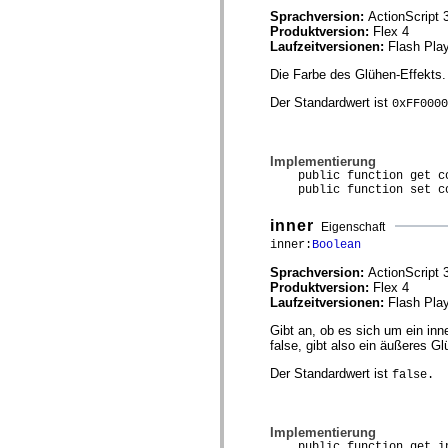
spark.skins.mobile
Sprachversion:
ActionScript 
spark.skins.mobile.supportClasses
Produktversion:
Flex 4
spark.skins.spark
Laufzeitversionen:
Flash Play
spark.skins.spark.mediaClasses.fullScreen
spark.skins.spark.mediaClasses.normal
Die Farbe des Glühen-Effekt
spark.skins.spark.windowChrome
Der Standardwert ist
spark.skins.wireframe
0xFF0000
spark.skins.wireframe.mediaClasses
spark.skins.wireframe.mediaClasses.fullScreen
spark.transitions
Implementierung
spark.utils
public function get co
spark.validators
public function set co
spark.validators.supportClasses
Sprachelemente
inner
Eigenschaft
Globale Konstanten
inner:
Boolean
Globale Funktionen
Operatoren
Sprachversion:
ActionScript 
Anweisungen, Schlüsselwörter und Direktiven
Produktversion:
Flex 4
Sondertypen
Laufzeitversionen:
Flash Play
Anhänge
Neue Funktionen
Gibt an, ob es sich um ein inn
Compiler-Fehler
false, gibt also ein äußeres G
Compiler-Warnungen
Laufzeitfehler
Der Standardwert ist
false.
Migration zu ActionScript 3
Unterstützte Zeichensätze
Nur MXML-Tags
Implementierung
Motion-XML-Elemente
public function get in
Timed Text-Tags