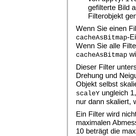
flash.net.dns
flash.net.drm
gefilterte Bil
flash.notifications
Filterobjekt gen
flash.permissions
flash.printing
flash.profiler
Wenn Sie einen Fil
flash.sampler
flash.security
-E
cacheAsBitmap
flash.sensors
flash.system
Wenn Sie alle Filt
flash.text
flash.text.engine
wi
cacheAsBitmap
flash.text.ime
flash.ui
flash.utils
Dieser Filter unte
flash.xml
Drehung und Neigu
flashx.textLayout
flashx.textLayout.compose
Objekt selbst skali
flashx.textLayout.container
flashx.textLayout.conversion
ungleich 1,0
scaleY
flashx.textLayout.edit
flashx.textLayout.elements
nur dann skaliert,
flashx.textLayout.events
flashx.textLayout.factory
flashx.textLayout.formats
Ein Filter wird ni
flashx.textLayout.operations
flashx.textLayout.utils
maximalen Abmessu
flashx.undo
mx.accessibility
10 beträgt die max
mx.automation