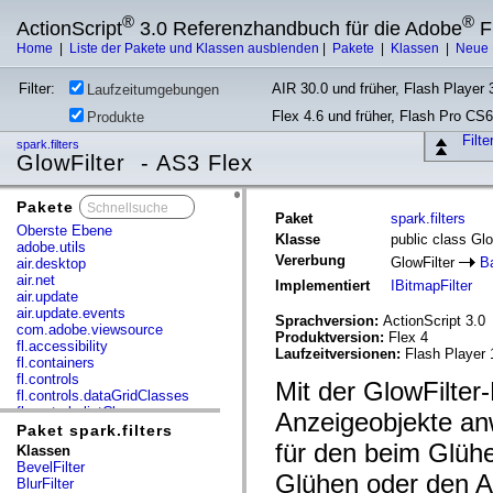
®
®
ActionScript
3.0 Referenzhandbuch für die Adobe
F
Home
|
Liste der Pakete und Klassen ausblenden
|
Pakete
|
Klassen
|
Neue 
Filter:
AIR 30.0 und früher, Flash Player 3
Laufzeitumgebungen
Flex 4.6 und früher, Flash Pro CS6
Produkte
Filt
spark.filters
GlowFilter - AS3 Flex
Pakete
x
Paket
spark.filters
Oberste Ebene
Klasse
public class Glo
adobe.utils
Vererbung
GlowFilter
B
air.desktop
air.net
Implementiert
IBitmapFilter
air.update
air.update.events
Sprachversion:
ActionScript 3.0
com.adobe.viewsource
Produktversion:
Flex 4
fl.accessibility
Laufzeitversionen:
Flash Player 
fl.containers
fl.controls
Mit der GlowFilter
fl.controls.dataGridClasses
fl.controls.listClasses
Anzeigeobjekte an
fl.controls.progressBarClasses
Paket spark.filters
fl.core
für den beim Glühe
Klassen
fl.data
BevelFilter
Glühen oder den A
fl.display
BlurFilter