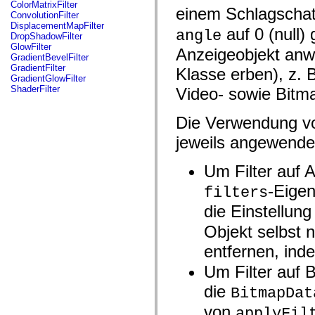
fl.events
ColorMatrixFilter
einem Schlagschat
fl.ik
ConvolutionFilter
fl.lang
DisplacementMapFilter
auf 0 (null)
angle
fl.livepreview
DropShadowFilter
fl.managers
GlowFilter
Anzeigeobjekt anwe
fl.motion
GradientBevelFilter
fl.motion.easing
GradientFilter
Klasse erben), z. B
fl.rsl
GradientGlowFilter
fl.text
ShaderFilter
Video- sowie Bitm
fl.transitions
fl.transitions.easing
fl.video
Die Verwendung von
flash.accessibility
flash.concurrent
jeweils angewende
flash.crypto
flash.data
Um Filter auf 
flash.desktop
flash.display
-Eige
filters
flash.display3D
flash.display3D.textures
die Einstellun
flash.errors
flash.events
Objekt selbst n
flash.external
flash.filesystem
entfernen, ind
flash.filters
flash.geom
Um Filter auf
flash.globalization
flash.html
die
BitmapDat
flash.media
flash.net
von
applyFil