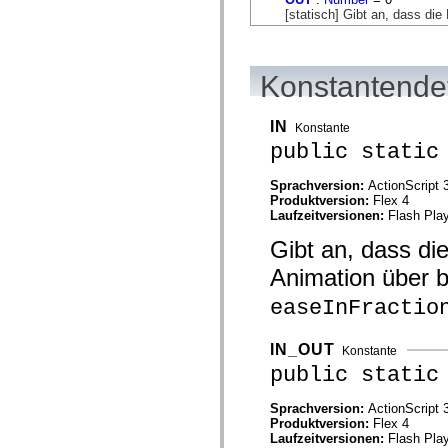
flash.net.dns
[statisch] Gibt an, dass di
flash.net.drm
flash.notifications
flash.permissions
flash.printing
Konstantendet
flash.profiler
flash.sampler
flash.security
flash.sensors
IN
Konstante
flash.system
public static
flash.text
flash.text.engine
flash.text.ime
Sprachversion:
ActionScript 
flash.ui
Produktversion:
Flex 4
flash.utils
Laufzeitversionen:
Flash Play
flash.xml
Gibt an, dass di
flashx.textLayout
flashx.textLayout.compose
Animation über b
flashx.textLayout.container
flashx.textLayout.conversion
easeInFractio
flashx.textLayout.edit
flashx.textLayout.elements
flashx.textLayout.events
IN_OUT
flashx.textLayout.factory
Konstante
flashx.textLayout.formats
public static
flashx.textLayout.operations
flashx.textLayout.utils
Sprachversion:
ActionScript 
flashx.undo
Produktversion:
Flex 4
mx.accessibility
Laufzeitversionen:
Flash Play
mx.automation