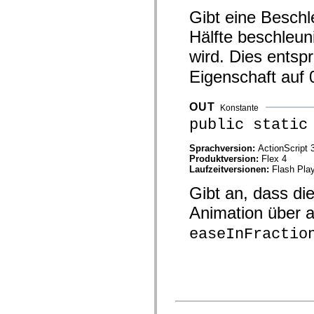
mx.automation.air
Gibt eine Beschl
mx.automation.delegates
mx.automation.delegates.advancedDataGrid
Hälfte beschleun
mx.automation.delegates.charts
mx.automation.delegates.containers
wird. Dies entsp
mx.automation.delegates.controls
mx.automation.delegates.controls.dataGridClasses
Eigenschaft auf 
mx.automation.delegates.controls.fileSystemClasses
mx.automation.delegates.core
mx.automation.delegates.flashflexkit
OUT
Konstante
mx.automation.events
mx.binding
public static
mx.binding.utils
mx.charts
Sprachversion:
ActionScript 
mx.charts.chartClasses
Produktversion:
Flex 4
mx.charts.effects
Laufzeitversionen:
Flash Play
mx.charts.effects.effectClasses
mx.charts.events
Gibt an, dass di
mx.charts.renderers
mx.charts.series
Animation über a
mx.charts.series.items
mx.charts.series.renderData
easeInFractio
mx.charts.styles
mx.collections
mx.collections.errors
mx.containers
mx.containers.accordionClasses
mx.containers.dividedBoxClasses
mx.containers.errors
mx.containers.utilityClasses