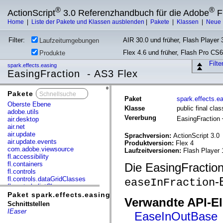
®
®
ActionScript
3.0 Referenzhandbuch für die Adobe
F
Home
|
Liste der Pakete und Klassen ausblenden
|
Pakete
|
Klassen
|
Neue 
Filter:
AIR 30.0 und früher, Flash Player 3
Laufzeitumgebungen
Flex 4.6 und früher, Flash Pro CS6
Produkte
Filt
spark.effects.easing
EasingFraction - AS3 Flex
Pakete
x
Paket
spark.effects.e
Oberste Ebene
Klasse
public final cla
adobe.utils
Vererbung
EasingFraction
air.desktop
air.net
air.update
Sprachversion:
ActionScript 3.0
air.update.events
Produktversion:
Flex 4
com.adobe.viewsource
Laufzeitversionen:
Flash Player 
fl.accessibility
fl.containers
Die EasingFraction
fl.controls
-
fl.controls.dataGridClasses
easeInFraction
fl.controls.listClasses
fl.controls.progressBarClasses
Paket spark.effects.easing
Verwandte API-E
fl.core
Schnittstellen
fl.data
IEaser
EaseInOutBase
fl.display