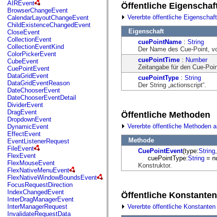
fl.events
AIREvent
Öffentliche Eigenschaf
fl.ik
BrowserChangeEvent
fl.lang
Vererbte öffentliche Eigenschaf
CalendarLayoutChangeEvent
fl.livepreview
ChildExistenceChangedEvent
fl.managers
Eigenschaft
CloseEvent
fl.motion
CollectionEvent
cuePointName
:
String
fl.motion.easing
CollectionEventKind
Der Name des Cue-Point, vo
fl.rsl
ColorPickerEvent
fl.text
cuePointTime
:
Number
CubeEvent
fl.transitions
Zeitangabe für den Cue-Poin
CuePointEvent
fl.transitions.easing
DataGridEvent
cuePointType
:
String
fl.video
DataGridEventReason
Der String „actionscript“.
flash.accessibility
DateChooserEvent
flash.concurrent
DateChooserEventDetail
flash.crypto
DividerEvent
flash.data
DragEvent
Öffentliche Methoden
flash.desktop
DropdownEvent
flash.display
Vererbte öffentliche Methoden 
DynamicEvent
flash.display3D
EffectEvent
flash.display3D.textures
Methode
EventListenerRequest
flash.errors
FileEvent
CuePointEvent
(type:
String
flash.events
FlexEvent
cuePointType:
String
= nu
flash.external
FlexMouseEvent
Konstruktor.
flash.filesystem
FlexNativeMenuEvent
flash.filters
FlexNativeWindowBoundsEvent
flash.geom
FocusRequestDirection
flash.globalization
IndexChangedEvent
Öffentliche Konstanten
flash.html
InterDragManagerEvent
flash.media
Vererbte öffentliche Konstanten
InterManagerRequest
flash.net
InvalidateRequestData