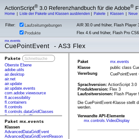
®
®
ActionScript
3.0 Referenzhandbuch für die Adobe
F
Home
|
Liste der Pakete und Klassen ausblenden
|
Pakete
|
Klassen
|
Neue 
Filter:
AIR 30.0 und früher, Flash Player 3
Laufzeitumgebungen
Flex 4.6 und früher, Flash Pro CS6
Produkte
mx.events
CuePointEvent - AS3 Flex
Pakete
x
Paket
mx.events
Oberste Ebene
Klasse
public class Cu
adobe.utils
Vererbung
CuePointEvent
air.desktop
air.net
air.update
Sprachversion:
ActionScript 3.0
air.update.events
Produktversion:
Flex 3
com.adobe.viewsource
Laufzeitversionen:
Flash Player 
fl.accessibility
fl.containers
Die CuePointEvent-Klasse stellt d
fl.controls
werden.
fl.controls.dataGridClasses
Verwandte API-Elemente
fl.controls.listClasses
mx.controls.VideoDisplay
fl.controls.progressBarClasses
Paket mx.events
fl.core
Klassen
fl.data
AdvancedDataGridEvent
fl.display
AdvancedDataGridEventReason