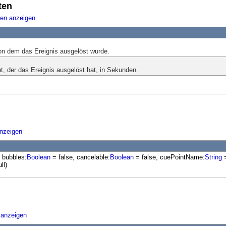
ten
ten anzeigen
n dem das Ereignis ausgelöst wurde.
t, der das Ereignis ausgelöst hat, in Sekunden.
anzeigen
, bubbles:
Boolean
= false, cancelable:
Boolean
= false, cuePointName:
String
=
ll)
 anzeigen