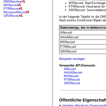
fl.events
DNSResolver
MXRecord: Mail-Exchange-D
fl.ik
MXRecord
PTRRecord: Hostname für 
fl.lang
PTRRecord
SRVRecord: Servicedatensa
fl.livepreview
ResourceRecord
fl.managers
SRVRecord
In der folgende Tabelle ist die D
fl.motion
flash.events.ErrorEvent-Objekt ab
fl.motion.easing
fl.rsl
Datensatztyp, der in
DNSResolv
fl.text
fl.transitions
ARecord
fl.transitions.easing
AAAARecord
fl.video
MXRecord
flash.accessibility
flash.concurrent
PTRRecord
flash.crypto
SRVRecord
flash.data
flash.desktop
Beispiele anzeigen
flash.display
flash.display3D
Verwandte API-Elemente
flash.display3D.textures
ARecord
flash.errors
AAAARecord
flash.events
MXRecord
flash.external
PTRRecord
flash.filesystem
SRVRecord
flash.filters
flash.geom
flash.globalization
flash.html
Öffentliche Eigenschaf
flash.media
flash.net
Vererbte öffentliche Eigenschaf