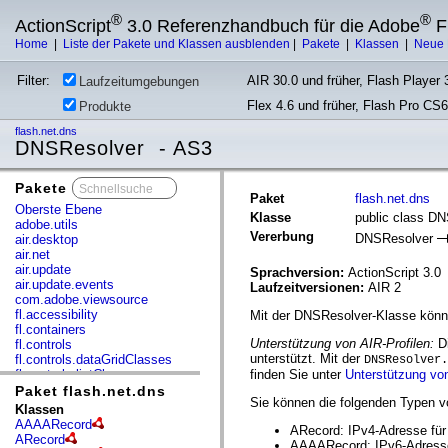
®
®
ActionScript
3.0 Referenzhandbuch für die Adobe
F
Home
|
Liste der Pakete und Klassen ausblenden
|
Pakete
|
Klassen
|
Neue 
Filter:
AIR 30.0 und früher, Flash Player 3
Laufzeitumgebungen
Flex 4.6 und früher, Flash Pro CS6
Produkte
flash.net.dns
DNSResolver - AS3
Pakete
x
Paket
flash.net.dns
Oberste Ebene
Klasse
public class D
adobe.utils
Vererbung
DNSResolver
air.desktop
air.net
air.update
Sprachversion:
ActionScript 3.0
air.update.events
Laufzeitversionen:
AIR 2
com.adobe.viewsource
fl.accessibility
Mit der DNSResolver-Klasse kön
fl.containers
Unterstützung von AIR-Profilen:
Di
fl.controls
unterstützt. Mit der
fl.controls.dataGridClasses
DNSResolver.
fl.controls.listClasses
finden Sie unter
Unterstützung von
fl.controls.progressBarClasses
Paket flash.net.dns
Sie können die folgenden Typen 
fl.core
Klassen
fl.data
AAAARecord
ARecord: IPv4-Adresse für
fl.display
ARecord
AAAARecord: IPv6-Adresse