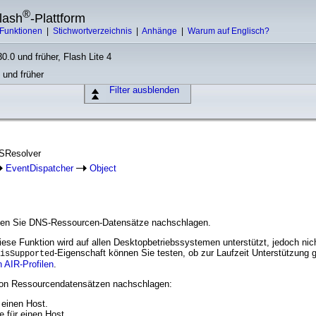
®
lash
-Plattform
Funktionen
|
Stichwortverzeichnis
|
Anhänge
|
Warum auf Englisch?
0.0 und früher, Flash Lite 4
 und früher
Filter ausblenden
NSResolver
EventDispatcher
Object
nen Sie DNS-Ressourcen-Datensätze nachschlagen.
ese Funktion wird auf allen Desktopbetriebssystemen unterstützt, jedoch nich
-Eigenschaft können Sie testen, ob zur Laufzeit Unterstützung 
isSupported
 AIR-Profilen
.
von Ressourcendatensätzen nachschlagen:
 einen Host.
 für einen Host.