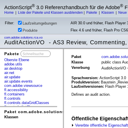
®
®
ActionScript
3.0 Referenzhandbuch für die Adobe
F
Home
|
Liste der Pakete und Klassen ausblenden
|
Pakete
|
Klassen
|
Neue 
Filter:
AIR 30.0 und früher, Flash Player 3
Laufzeitumgebungen
Flex 4.6 und früher, Flash Pro CS6
Produkte
com.adobe.solutions.rca.vo
AuditActionVO - AS3 Review, Commenting,
Pakete
x
Paket
com.adobe.solut
Oberste Ebene
Klasse
public class Au
adobe.utils
Vererbung
AuditActionVO
air.desktop
air.net
air.update
Sprachversion:
ActionScript 3.0
air.update.events
Produktversion:
Baustein „Revie
com.adobe.viewsource
Laufzeitversionen:
Flash Player 
fl.accessibility
fl.containers
Defines an audit action.
fl.controls
fl.controls.dataGridClasses
fl.controls.listClasses
fl.controls.progressBarClasses
Paket com.adobe.solutions.rca.vo
fl.core
Klassen
Öffentliche Eigenschaf
fl.data
fl.display
Vererbte öffentliche Eigenschaf