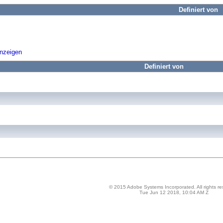
Definiert von
anzeigen
Definiert von
© 2015 Adobe Systems Incorporated. All rights re
Tue Jun 12 2018, 10:04 AM Z