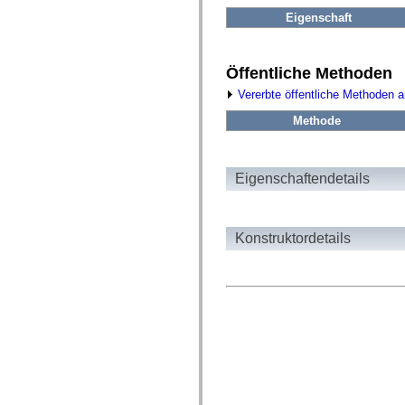
fl.events
fl.ik
Eigenschaft
fl.lang
fl.livepreview
fl.managers
fl.motion
Öffentliche Methoden
fl.motion.easing
Vererbte öffentliche Methoden 
fl.rsl
fl.text
Methode
fl.transitions
fl.transitions.easing
fl.video
flash.accessibility
Eigenschaftendetails
flash.concurrent
flash.crypto
flash.data
flash.desktop
flash.display
Konstruktordetails
flash.display3D
flash.display3D.textures
flash.errors
flash.events
flash.external
flash.filesystem
flash.filters
flash.geom
flash.globalization
flash.html
flash.media
flash.net