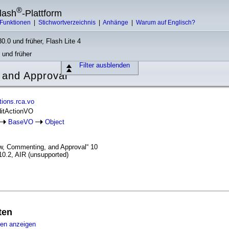
®
lash
-Plattform
Funktionen
|
Stichwortverzeichnis
|
Anhänge
|
Warum auf Englisch?
0.0 und früher, Flash Lite 4
 und früher
Filter ausblenden
 and Approval
ions.rca.vo
ditActionVO
BaseVO
Object
w, Commenting, and Approval“ 10
10.2, AIR (unsupported)
ten
ten anzeigen