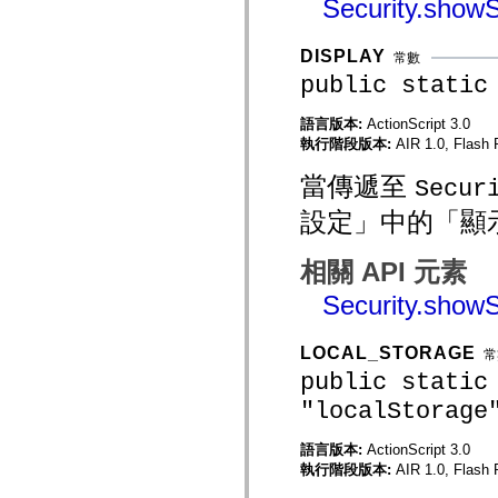
Security.showS
mx.controls
mx.controls.advancedDataGridClasses
mx.controls.dataGridClasses
DISPLAY
常數
mx.controls.listClasses
mx.controls.menuClasses
public static
mx.controls.olapDataGridClasses
mx.controls.scrollClasses
語言版本:
ActionScript 3.0
mx.controls.sliderClasses
執行階段版本:
AIR 1.0, Flash P
mx.controls.textClasses
mx.controls.treeClasses
mx.controls.videoClasses
當傳遞至
Secur
mx.core
mx.core.windowClasses
設定」中的「顯
mx.effects
mx.effects.easing
mx.effects.effectClasses
相關 API 元素
mx.events
mx.filters
Security.showS
mx.flash
mx.formatters
mx.geom
LOCAL_STORAGE
常
mx.graphics
public static
mx.graphics.codec
mx.graphics.shaderClasses
"localStorage
mx.logging
mx.logging.errors
mx.logging.targets
語言版本:
ActionScript 3.0
mx.managers
執行階段版本:
AIR 1.0, Flash P
mx.modules
mx.netmon