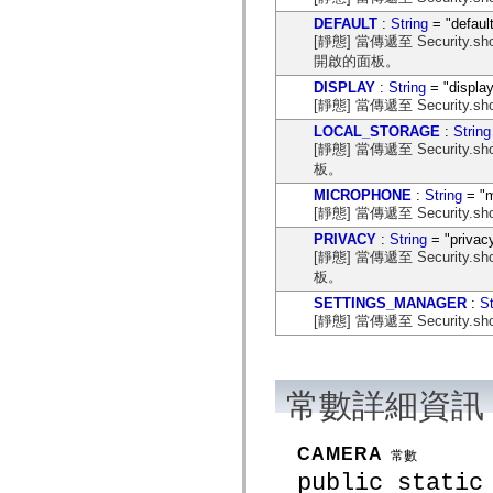
flash.net.dns
DEFAULT
:
String
= "defaul
flash.net.drm
flash.notifications
[靜態] 當傳遞至 Security.
flash.permissions
開啟的面板。
flash.printing
DISPLAY
:
String
= "display
flash.profiler
[靜態] 當傳遞至 Security.
flash.sampler
flash.security
LOCAL_STORAGE
:
String
flash.sensors
[靜態] 當傳遞至 Security.
flash.system
板。
flash.text
flash.text.engine
MICROPHONE
:
String
= "m
flash.text.ime
[靜態] 當傳遞至 Security.
flash.ui
flash.utils
PRIVACY
:
String
= "privac
flash.xml
[靜態] 當傳遞至 Security.
flashx.textLayout
板。
flashx.textLayout.compose
SETTINGS_MANAGER
:
St
flashx.textLayout.container
[靜態] 當傳遞至 Securit
flashx.textLayout.conversion
flashx.textLayout.edit
flashx.textLayout.elements
flashx.textLayout.events
flashx.textLayout.factory
常數詳細資訊
flashx.textLayout.formats
flashx.textLayout.operations
flashx.textLayout.utils
CAMERA
flashx.undo
常數
mx.accessibility
public static
mx.automation