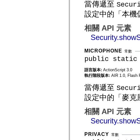
當傳遞至
Secur
mx.olap
mx.olap.aggregators
設定中的「本機
mx.preloaders
mx.printing
mx.resources
相關 API 元素
mx.rpc
mx.rpc.events
Security.showS
mx.rpc.http
mx.rpc.http.mxml
mx.rpc.mxml
MICROPHONE
mx.rpc.remoting
常數
mx.rpc.remoting.mxml
public static
mx.rpc.soap
mx.rpc.soap.mxml
mx.rpc.wsdl
語言版本:
ActionScript 3.0
mx.rpc.xml
執行階段版本:
AIR 1.0, Flash P
mx.skins
mx.skins.halo
當傳遞至
Secur
mx.skins.spark
mx.skins.wireframe
設定中的「麥克
mx.skins.wireframe.windowChrome
mx.states
mx.styles
相關 API 元素
mx.utils
mx.validators
Security.showS
spark.accessibility
spark.automation.delegates
spark.automation.delegates.components
PRIVACY
常數
spark.automation.delegates.components.gridClasses
spark.automation.delegates.components.mediaClasses