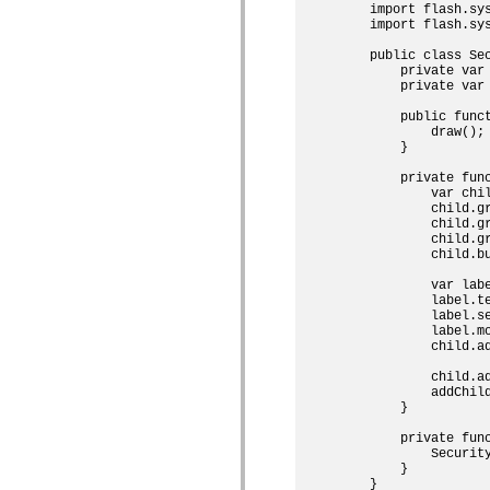
    import flash.sys
僅限 MXML 標籤
    import flash.sys
移動 XML 元素
Timed Text 標籤
    public class Sec
不建議元素清單
        private var 
        private var 
AccessibilityImplementation 常數
如何使用 ActionScript 範例
        public funct
法律聲明
            draw();

        }

        private func
            var chil
            child.gr
            child.gr
            child.gr
            child.bu
            var labe
            label.te
            label.se
            label.mo
            child.ad
            child.ad
            addChild
        }

        private func
            Security
        }

    }
