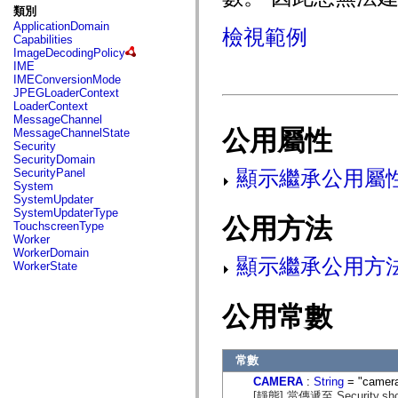
fl.events
類別
fl.ik
ApplicationDomain
fl.lang
檢視範例
Capabilities
fl.livepreview
ImageDecodingPolicy
fl.managers
IME
fl.motion
IMEConversionMode
fl.motion.easing
JPEGLoaderContext
fl.rsl
LoaderContext
fl.text
MessageChannel
fl.transitions
公用屬性
MessageChannelState
fl.transitions.easing
Security
fl.video
SecurityDomain
flash.accessibility
顯示繼承公用屬
SecurityPanel
flash.concurrent
System
flash.crypto
SystemUpdater
flash.data
SystemUpdaterType
flash.desktop
公用方法
TouchscreenType
flash.display
Worker
flash.display3D
WorkerDomain
flash.display3D.textures
顯示繼承公用方
WorkerState
flash.errors
flash.events
flash.external
公用常數
flash.filesystem
flash.filters
flash.geom
flash.globalization
常數
flash.html
flash.media
CAMERA
:
String
= "camer
flash.net
[靜態] 當傳遞至 Security.