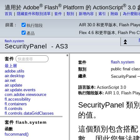
®
®
®
適用於 Adobe
Flash
Platform 的 ActionScript
3.0
首頁
|
隱藏套件和類別清單
|
套件
|
類別
|
新增內容
|
索引
|
附錄
|
為什麼顯
篩選：
AIR 30.0 和更早版本, Flash Playe
執行階段
Flex 4.6 和更早版本, Flash Pr
產品
flash.system
SecurityPanel - AS3
套件
x
flash.system
套件
最上層
public final cla
類別
adobe.utils
air.desktop
繼承
SecurityPanel
air.net
air.update
語言版本:
ActionScript 3.0
air.update.events
執行階段版本:
AIR 1.0, Flash Play
com.adobe.viewsource
fl.accessibility
SecurityPa
fl.containers
fl.controls
的值。
fl.controls.dataGridClasses
fl.controls.listClasses
套件 flash.system
fl.controls.progressBarClasses
這個類別包含搭
fl.core
函數
fl.data
fscommand()
fl.display
數。 因此您無法建立 