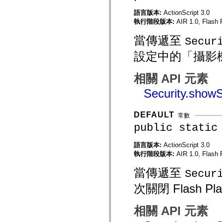
mx.automation.air
mx.automation.delegates
語言版本:
ActionScript 3.0
mx.automation.delegates.advancedDataGrid
執行階段版本:
AIR 1.0, Flash P
mx.automation.delegates.charts
mx.automation.delegates.containers
當傳遞至
Secur
mx.automation.delegates.controls
mx.automation.delegates.controls.dataGridClasses
設定中的「攝影
mx.automation.delegates.controls.fileSystemClasses
mx.automation.delegates.core
mx.automation.delegates.flashflexkit
相關 API 元素
mx.automation.events
mx.binding
Security.showS
mx.binding.utils
mx.charts
mx.charts.chartClasses
DEFAULT
常數
mx.charts.effects
mx.charts.effects.effectClasses
public static
mx.charts.events
mx.charts.renderers
語言版本:
ActionScript 3.0
mx.charts.series
mx.charts.series.items
執行階段版本:
AIR 1.0, Flash P
mx.charts.series.renderData
mx.charts.styles
當傳遞至
Secur
mx.collections
mx.collections.errors
次關閉 Flash 
mx.containers
mx.containers.accordionClasses
mx.containers.dividedBoxClasses
相關 API 元素
mx.containers.errors
mx.containers.utilityClasses