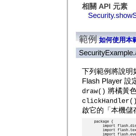
spark.skins
相關 API 元素
spark.skins.mobile
spark.skins.mobile.supportClasses
Security.showS
spark.skins.spark
spark.skins.spark.mediaClasses.fullScreen
spark.skins.spark.mediaClasses.normal
spark.skins.spark.windowChrome
spark.skins.wireframe
範例
spark.skins.wireframe.mediaClasses
如何使用本
spark.skins.wireframe.mediaClasses.fullScreen
spark.transitions
spark.utils
SecurityExample.
spark.validators
spark.validators.supportClasses
語言元素
下列範例將說明如何
全域常數
全域函數
Flash Pla
運算子
陳述式、關鍵字和指令
將橘黃色
draw()
特殊類型
clickHandler(
附錄
新增內容
啟它的「本機儲
編譯器錯誤
編譯器警告
package {

執行階段錯誤
    import flash.dis
移轉至 ActionScript 3
    import flash.tex
支援的字元集
    import flash.eve