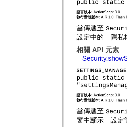
public static
spark.automation.delegates.components.supportClasses
spark.automation.delegates.skins.spark
語言版本:
ActionScript 3.0
spark.automation.events
spark.collections
執行階段版本:
AIR 1.0, Flash P
spark.components
spark.components.calendarClasses
當傳遞至
Secur
spark.components.gridClasses
spark.components.mediaClasses
設定中的「隱私
spark.components.supportClasses
spark.components.windowClasses
spark.core
相關 API 元素
spark.effects
spark.effects.animation
Security.showS
spark.effects.easing
spark.effects.interpolation
spark.effects.supportClasses
SETTINGS_MANAG
spark.events
public static
spark.filters
spark.formatters
"settingsMana
spark.formatters.supportClasses
spark.globalization
spark.globalization.supportClasses
語言版本:
ActionScript 3.0
spark.layouts
執行階段版本:
AIR 1.0, Flash P
spark.layouts.supportClasses
spark.managers
當傳遞至
Secur
spark.modules
spark.preloaders
窗中顯示「設定
spark.primitives
spark.primitives.supportClasses