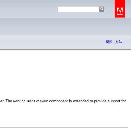
屬性
|
方法
per. The
component is extended to provide support for
WebDocumentViewer