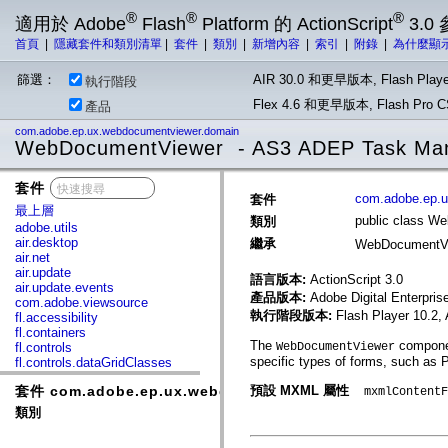
®
®
®
適用於 Adobe
Flash
Platform 的 ActionScript
3.0
首頁
|
隱藏套件和類別清單
|
套件
|
類別
|
新增內容
|
索引
|
附錄
|
為什麼顯
篩選：
AIR 30.0 和更早版本, Flash Playe
執行階段
Flex 4.6 和更早版本, Flash Pr
產品
com.adobe.ep.ux.webdocumentviewer.domain
WebDocumentViewer - AS3 ADEP Task Ma
套件
x
com.adobe.ep.
套件
最上層
public class W
類別
adobe.utils
air.desktop
繼承
WebDocumentV
air.net
air.update
語言版本:
ActionScript 3.0
air.update.events
產品版本:
Adobe Digital Enterpri
com.adobe.viewsource
執行階段版本:
Flash Player 10.2,
fl.accessibility
fl.containers
The
componen
fl.controls
WebDocumentViewer
specific types of forms, such as
fl.controls.dataGridClasses
fl.controls.listClasses
套件 com.adobe.ep.ux.webdocumentviewer.domain
預設 MXML 屬性
fl.controls.progressBarClasses
mxmlContentF
fl.core
類別
fl.data
fl.display