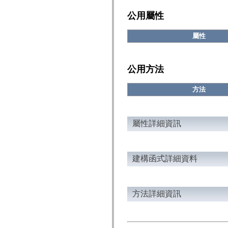
fl.events
fl.ik
公用屬性
fl.lang
fl.livepreview
fl.managers
屬性
fl.motion
fl.motion.easing
fl.rsl
fl.text
公用方法
fl.transitions
fl.transitions.easing
fl.video
方法
flash.accessibility
flash.concurrent
flash.crypto
flash.data
屬性詳細資訊
flash.desktop
flash.display
flash.display3D
flash.display3D.textures
flash.errors
建構函式詳細資料
flash.events
flash.external
flash.filesystem
flash.filters
方法詳細資訊
flash.geom
flash.globalization
flash.html
flash.media
flash.net