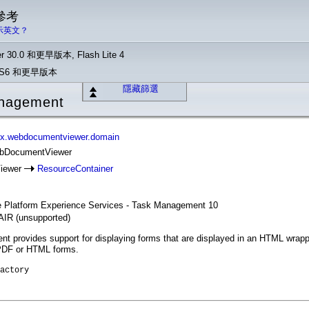
 參考
示英文？
r 30.0 和更早版本, Flash Lite 4
o CS6 和更早版本
隱藏篩選
nagement
ux.webdocumentviewer.domain
ebDocumentViewer
iewer
ResourceContainer
se Platform Experience Services - Task Management 10
 AIR (unsupported)
t provides support for displaying forms that are displayed in an HTML wrap
 PDF or HTML forms.
actory