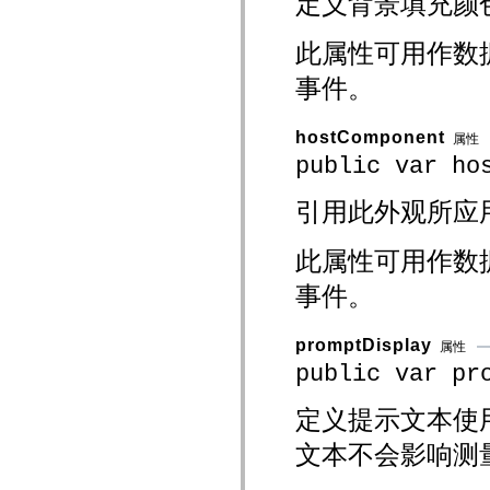
定义背景填充颜
spark.automation.delegates.components.supportClasses
spark.automation.delegates.skins.spark
此属性可用作数
spark.automation.events
spark.collections
事件。
spark.components
spark.components.calendarClasses
spark.components.gridClasses
spark.components.mediaClasses
hostComponent
属性
spark.components.supportClasses
public var ho
spark.components.windowClasses
spark.core
spark.effects
引用此外观所应
spark.effects.animation
spark.effects.easing
spark.effects.interpolation
此属性可用作数
spark.effects.supportClasses
spark.events
事件。
spark.filters
spark.formatters
spark.formatters.supportClasses
promptDisplay
spark.globalization
属性
spark.globalization.supportClasses
public var pr
spark.layouts
spark.layouts.supportClasses
spark.managers
定义提示文本使用的标
spark.modules
spark.preloaders
文本不会影响测
spark.primitives
spark.primitives.supportClasses