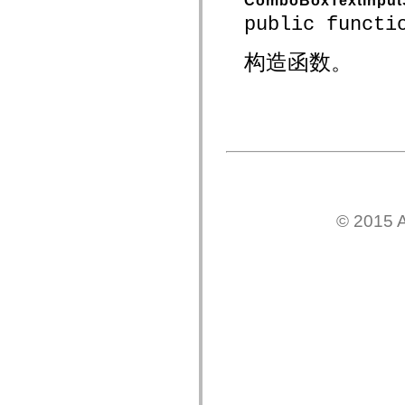
ComboBoxTextInput
仅适用于 MXML 的标签
public functi
Motion XML 元素
Timed Text 标记
构造函数。
不推荐使用的元素的列表
AccessibilityImplementation 常量
如何使用 ActionScript 示例
法律声明
© 2015 A