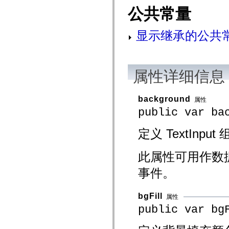
mx.olap
公共常量
mx.olap.aggregators
mx.preloaders
mx.printing
显示继承的公共
mx.resources
mx.rpc
mx.rpc.events
mx.rpc.http
mx.rpc.http.mxml
属性详细信息
mx.rpc.mxml
mx.rpc.remoting
mx.rpc.remoting.mxml
background
mx.rpc.soap
属性
mx.rpc.soap.mxml
public var ba
mx.rpc.wsdl
mx.rpc.xml
mx.skins
定义 TextInp
mx.skins.halo
mx.skins.spark
mx.skins.wireframe
此属性可用作数
mx.skins.wireframe.windowChrome
mx.states
事件。
mx.styles
mx.utils
mx.validators
bgFill
属性
spark.accessibility
spark.automation.delegates
public var bg
spark.automation.delegates.components
spark.automation.delegates.components.gridClasses
spark.automation.delegates.components.mediaClasses