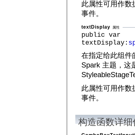
spark.skins
此属性可用作数
spark.skins.mobile
spark.skins.mobile.supportClasses
事件。
spark.skins.spark
spark.skins.spark.mediaClasses.fullScreen
spark.skins.spark.mediaClasses.normal
textDisplay
属性
spark.skins.spark.windowChrome
spark.skins.wireframe
public var
spark.skins.wireframe.mediaClasses
textDisplay:
s
spark.skins.wireframe.mediaClasses.fullScreen
spark.transitions
spark.utils
在指定给此组件的任
spark.validators
spark.validators.supportClasses
Spark 主题，这是 
语言元素
全局常量
StyleableStage
全局函数
运算符
此属性可用作数
语句、关键字和指令
特殊类型
事件。
附录
新增内容
编译器错误
编译器警告
构造函数详细
运行时错误
迁移到 ActionScript 3
支持的字符集