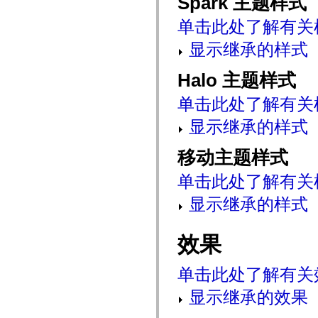
Spark 主题样式
mx.controls
mx.controls.advancedDataGridClasses
单击此处了解有关
mx.controls.dataGridClasses
mx.controls.listClasses
显示继承的样式
mx.controls.menuClasses
mx.controls.olapDataGridClasses
mx.controls.scrollClasses
Halo 主题样式
mx.controls.sliderClasses
mx.controls.textClasses
单击此处了解有关
mx.controls.treeClasses
mx.controls.videoClasses
显示继承的样式
mx.core
mx.core.windowClasses
mx.effects
移动主题样式
mx.effects.easing
mx.effects.effectClasses
单击此处了解有关
mx.events
mx.filters
mx.flash
显示继承的样式
mx.formatters
mx.geom
mx.graphics
效果
mx.graphics.codec
mx.graphics.shaderClasses
mx.logging
单击此处了解有关
mx.logging.errors
mx.logging.targets
显示继承的效果
mx.managers
mx.modules
mx.netmon