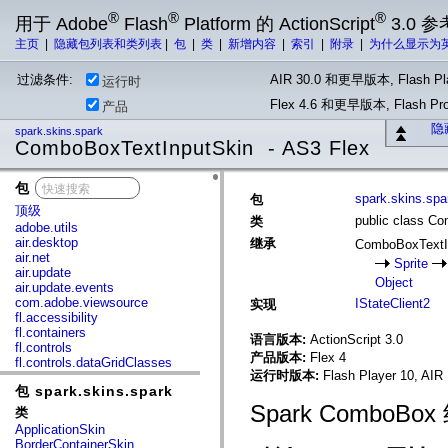
®
®
®
用于 Adobe
Flash
Platform 的 ActionScript
3.0 参
主页
|
隐藏包列表和类列表
|
包
|
类
|
新增内容
|
索引
|
附录
|
为什么显示为
过滤条件:
AIR 30.0 和更早版本, Flash Pla
运行时
Flex 4.6 和更早版本, Flash 
产品
隐
spark.skins.spark
ComboBoxTextInputSkin - AS3 Flex
包
x
spark.skins.spa
包
顶级
public class C
类
adobe.utils
air.desktop
继承
ComboBoxTextI
air.net
Sprite
air.update
Object
air.update.events
com.adobe.viewsource
IStateClient2
实现
fl.accessibility
fl.containers
语言版本:
ActionScript 3.0
fl.controls
产品版本:
Flex 4
fl.controls.dataGridClasses
运行时版本:
Flash Player 10, AIR 
fl.controls.listClasses
包 spark.skins.spark
fl.controls.progressBarClasses
fl.core
Spark ComboBo
类
fl.data
ApplicationSkin
fl.display
BorderContainerSkin