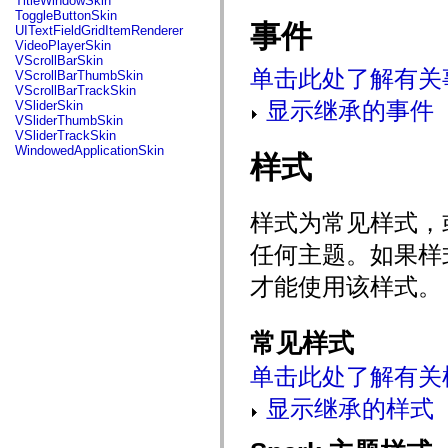
TitleWindowSkin
mx.automation.air
ToggleButtonSkin
mx.automation.delegates
事件
UITextFieldGridItemRenderer
mx.automation.delegates.advancedDataGrid
VideoPlayerSkin
mx.automation.delegates.charts
VScrollBarSkin
mx.automation.delegates.containers
单击此处了解有关
VScrollBarThumbSkin
mx.automation.delegates.controls
VScrollBarTrackSkin
mx.automation.delegates.controls.dataGridClasses
显示继承的事件
VSliderSkin
mx.automation.delegates.controls.fileSystemClasses
VSliderThumbSkin
mx.automation.delegates.core
VSliderTrackSkin
mx.automation.delegates.flashflexkit
WindowedApplicationSkin
样式
mx.automation.events
mx.binding
mx.binding.utils
mx.charts
样式为常见样式，
mx.charts.chartClasses
mx.charts.effects
任何主题。如果样
mx.charts.effects.effectClasses
mx.charts.events
mx.charts.renderers
才能使用该样式。
mx.charts.series
mx.charts.series.items
mx.charts.series.renderData
常见样式
mx.charts.styles
mx.collections
mx.collections.errors
单击此处了解有关
mx.containers
mx.containers.accordionClasses
显示继承的样式
mx.containers.dividedBoxClasses
mx.containers.errors
mx.containers.utilityClasses