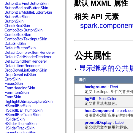
fl.events
默认 MXML 属性
ButtonBarFirstButtonSkin
fl.ik
ButtonBarLastButtonSkin
fl.lang
ButtonBarMiddleButtonSkin
fl.livepreview
相关 API 元素
ButtonBarSkin
fl.managers
ButtonSkin
fl.motion
spark.compone
CheckBoxSkin
fl.motion.easing
ComboBoxButtonSkin
fl.rsl
ComboBoxSkin
fl.text
ComboBoxTextInputSkin
fl.transitions
DataGridSkin
fl.transitions.easing
DefaultButtonSkin
fl.video
DefaultComplexItemRenderer
公共属性
flash.accessibility
DefaultGridHeaderRenderer
flash.concurrent
DefaultGridItemRenderer
flash.crypto
DefaultItemRenderer
显示继承的公共
flash.data
DropDownListButtonSkin
flash.desktop
DropDownListSkin
flash.display
ErrorSkin
属性
flash.display3D
FocusSkin
flash.display3D.textures
background
:
Rect
FormHeadingSkin
flash.errors
定义 TextInput 组件的背
FormItemSkin
flash.events
FormSkin
bgFill
:
SolidColor
flash.external
HighlightBitmapCaptureSkin
定义背景填充颜色。
flash.filesystem
HScrollBarSkin
flash.filters
HScrollBarThumbSkin
hostComponent
:
spark.co
flash.geom
HScrollBarTrackSkin
引用此外观所应用到的组件
flash.globalization
HSliderSkin
flash.html
promptDisplay
:
Label
HSliderThumbSkin
flash.media
定义提示文本使用的标签。
HSliderTrackSkin
flash.net
ImageLoadingSkin