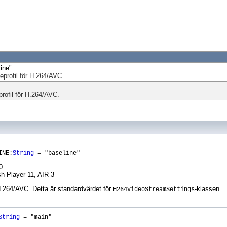
ine"
jeprofil för H.264/AVC.
profil för H.264/AVC.
INE:
String
= "baseline"
0
sh Player 11, AIR 3
 H.264/AVC. Detta är standardvärdet för
-klassen.
H264VideoStreamSettings
String
= "main"