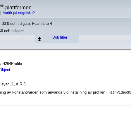
®
h
-plattformen
|
Varför på engelska?
 30.0 och tidigare, Flash Lite 4
S6 och tidigare
Dölj filter
ss H264Profile
Object
layer 11, AIR 3
ing av konstantvärden som används vid inställning av profilen i
H264VideoSt