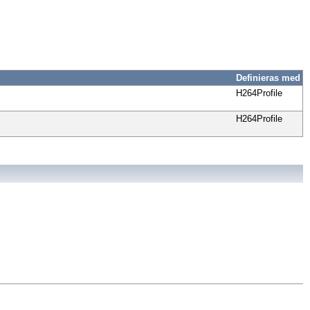
Definieras med
H264Profile
H264Profile