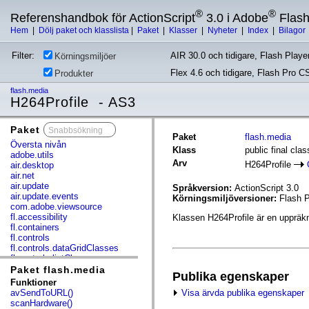
®
®
Referenshandbok för ActionScript
3.0 i Adobe
Flas
Hem
|
Dölj paket och klasslista
|
Paket
|
Klasser
|
Nyheter
|
Index
|
Bilagor
Filter:
AIR 30.0 och tidigare, Flash Player
Körningsmiljöer
Flex 4.6 och tidigare, Flash Pro C
Produkter
flash.media
H264Profile - AS3
Paket
x
Paket
flash.media
Översta nivån
Klass
public final cla
adobe.utils
Arv
H264Profile
air.desktop
air.net
air.update
Språkversion:
ActionScript 3.0
air.update.events
Körningsmiljöversioner:
Flash P
com.adobe.viewsource
fl.accessibility
Klassen H264Profile är en uppräkn
fl.containers
fl.controls
fl.controls.dataGridClasses
fl.controls.listClasses
fl.controls.progressBarClasses
Paket flash.media
Publika egenskaper
fl.core
Funktioner
fl.data
Visa ärvda publika egenskaper
avSendToURL()
fl.display
scanHardware()