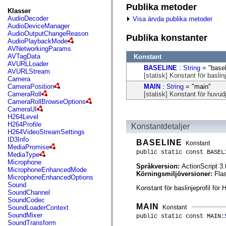
fl.events
Publika metoder
fl.ik
Klasser
fl.lang
AudioDecoder
Visa ärvda publika metoder
fl.livepreview
AudioDeviceManager
fl.managers
AudioOutputChangeReason
Publika konstanter
fl.motion
AudioPlaybackMode
fl.motion.easing
AVNetworkingParams
fl.rsl
AVTagData
Konstant
fl.text
AVURLLoader
BASELINE
:
String
= "basel
fl.transitions
AVURLStream
[statisk] Konstant för baslin
fl.transitions.easing
Camera
fl.video
MAIN
:
String
= "main"
CameraPosition
flash.accessibility
[statisk] Konstant för huvud
CameraRoll
flash.concurrent
CameraRollBrowseOptions
flash.crypto
CameraUI
flash.data
H264Level
flash.desktop
H264Profile
Konstantdetaljer
flash.display
H264VideoStreamSettings
flash.display3D
ID3Info
BASELINE
Konstant
flash.display3D.textures
MediaPromise
flash.errors
public static const BASEL
MediaType
flash.events
Microphone
Språkversion:
ActionScript 3.
flash.external
MicrophoneEnhancedMode
Körningsmiljöversioner:
Fla
flash.filesystem
MicrophoneEnhancedOptions
flash.filters
Sound
Konstant för baslinjeprofil för
flash.geom
SoundChannel
flash.globalization
SoundCodec
flash.html
MAIN
Konstant
SoundLoaderContext
flash.media
SoundMixer
public static const MAIN:
flash.net
SoundTransform