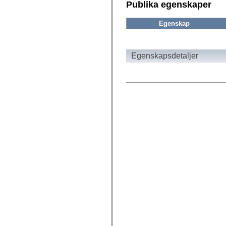
fl.events
Publika egenskaper
fl.ik
fl.lang
Egenskap
fl.livepreview
fl.managers
fl.motion
fl.motion.easing
fl.rsl
Egenskapsdetaljer
fl.text
fl.transitions
fl.transitions.easing
fl.video
flash.accessibility
flash.concurrent
flash.crypto
flash.data
flash.desktop
flash.display
flash.display3D
flash.display3D.textures
flash.errors
flash.events
flash.external
flash.filesystem
flash.filters
flash.geom
flash.globalization
flash.html
flash.media
flash.net