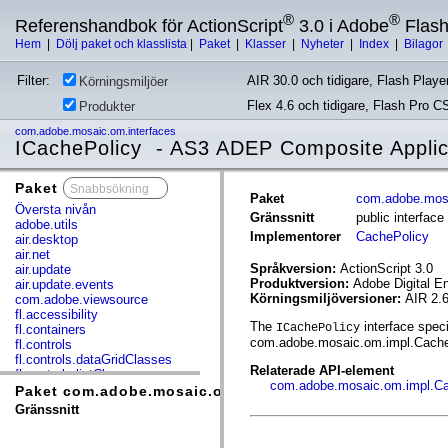
®
®
Referenshandbok för ActionScript
3.0 i Adobe
Flas
Hem
|
Dölj paket och klasslista
|
Paket
|
Klasser
|
Nyheter
|
Index
|
Bilagor
Filter:
AIR 30.0 och tidigare, Flash Player
Körningsmiljöer
Flex 4.6 och tidigare, Flash Pro C
Produkter
com.adobe.mosaic.om.interfaces
ICachePolicy - AS3 ADEP Composite Applic
Paket
x
Paket
com.adobe.mosa
Översta nivån
Gränssnitt
public interfac
adobe.utils
Implementorer
CachePolicy
air.desktop
air.net
Språkversion:
ActionScript 3.0
air.update
Produktversion:
Adobe Digital E
air.update.events
Körningsmiljöversioner:
AIR 2.6
com.adobe.viewsource
fl.accessibility
The
interface spec
ICachePolicy
fl.containers
com.adobe.mosaic.om.impl.CacheP
fl.controls
fl.controls.dataGridClasses
Relaterade API-element
fl.controls.listClasses
com.adobe.mosaic.om.impl.Ca
fl.controls.progressBarClasses
Paket com.adobe.mosaic.om.interfaces
fl.core
Gränssnitt
fl.data
fl.display