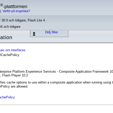
®
h
-plattformen
|
Varför på engelska?
 30.0 och tidigare, Flash Lite 4
S6 och tidigare
Dölj filter
ation
ic.om.interfaces
e ICachePolicy
nterprise Platform Experience Services - Composite Application Framework 1
, Flash Player 10.2
ifies cache options to use within a composite application when running using 
olicy are allowed.
chePolicy