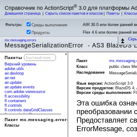
®
Справочник по ActionScript
3.0 для платформы A
Домашняя страница
|
Скрыть список пакетов и классов
|
Пакеты
|
Класс
Фильтры:
AIR 30.0 или более ранней ве
Среды выполнения
Flex 4.6 или более ранней в
Продукты
Скр
mx.messaging.errors
MessageSerializationError - AS3 BlazeDS
Пакеты
x
Пакет
mx.messaging.e
Верхний уровень
Класс
public class Me
adobe.utils
Наследование
MessageSeriali
air.desktop
air.net
air.update
Язык версии:
ActionScript 3.0
air.update.events
Версии продуктов:
BlazeDS 4, 
com.adobe.viewsource
Версии среды выполнения:
Fl
fl.accessibility
fl.containers
Эта ошибка означ
fl.controls
преобразовании с
fl.controls.dataGridClasses
fl.controls.listClasses
Предоставляет с
fl.controls.progressBarClasses
Пакет mx.messaging.errors
fl.core
Классы
ErrorMessage, со
fl.data
fl.display