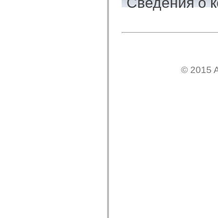
Сведения о к
flash.net.dns
flash.net.drm
flash.notifications
flash.permissions
flash.printing
flash.profiler
flash.sampler
flash.security
flash.sensors
flash.system
© 2015 A
flash.text
flash.text.engine
flash.text.ime
flash.ui
flash.utils
flash.xml
flashx.textLayout
flashx.textLayout.compose
flashx.textLayout.container
flashx.textLayout.conversion
flashx.textLayout.edit
flashx.textLayout.elements
flashx.textLayout.events
flashx.textLayout.factory
flashx.textLayout.formats
flashx.textLayout.operations
flashx.textLayout.utils
flashx.undo
mx.accessibility
mx.automation