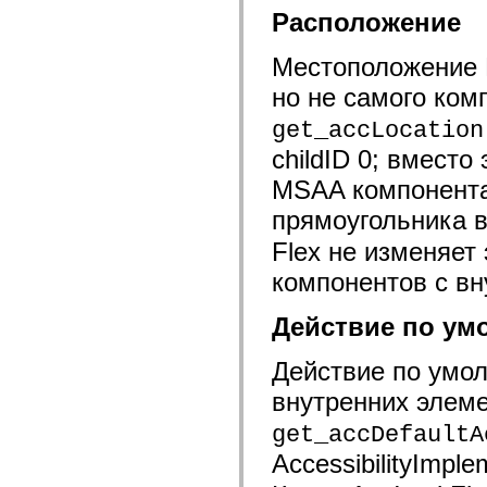
Расположение
Местоположение 
но не самого ком
get_accLocation
childID 0; вместо
MSAA компонента 
прямоугольника в
Flex не изменяет 
компонентов с в
Действие по ум
Действие по умо
внутренних элем
get_accDefaultA
AccessibilityImpl