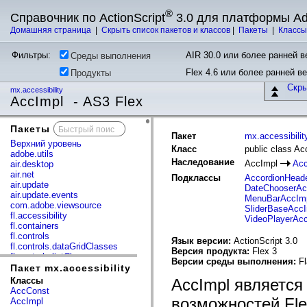
®
Справочник по ActionScript
3.0 для платформы A
Домашняя страница
|
Скрыть список пакетов и классов
|
Пакеты
|
Класс
Фильтры:
AIR 30.0 или более ранней ве
Среды выполнения
Flex 4.6 или более ранней в
Продукты
Скр
mx.accessibility
AccImpl - AS3 Flex
Пакеты
x
Пакет
mx.accessibilit
Верхний уровень
Класс
public class Ac
adobe.utils
Наследование
AccImpl
Acc
air.desktop
air.net
Подклассы
AccordionHead
air.update
DateChooserAc
air.update.events
MenuBarAccIm
com.adobe.viewsource
SliderBaseAcc
fl.accessibility
VideoPlayerAc
fl.containers
fl.controls
Язык версии:
ActionScript 3.0
fl.controls.dataGridClasses
Версия продукта:
Flex 3
fl.controls.listClasses
Версии среды выполнения:
Fl
fl.controls.progressBarClasses
Пакет mx.accessibility
fl.core
Классы
AccImpl являетс
fl.data
AccConst
fl.display
возможностей Fle
AccImpl