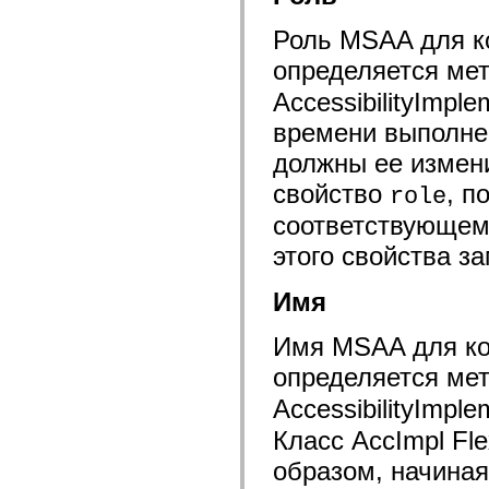
mx.automation.air
mx.automation.delegates
Роль MSAA для к
mx.automation.delegates.advancedDataGrid
mx.automation.delegates.charts
определяется ме
mx.automation.delegates.containers
mx.automation.delegates.controls
AccessibilityImpl
mx.automation.delegates.controls.dataGridClasses
mx.automation.delegates.controls.fileSystemClasses
времени выполнен
mx.automation.delegates.core
mx.automation.delegates.flashflexkit
должны ее измени
mx.automation.events
mx.binding
свойство
, п
role
mx.binding.utils
mx.charts
соответствующем 
mx.charts.chartClasses
этого свойства з
mx.charts.effects
mx.charts.effects.effectClasses
mx.charts.events
Имя
mx.charts.renderers
mx.charts.series
mx.charts.series.items
Имя MSAA для ко
mx.charts.series.renderData
mx.charts.styles
определяется ме
mx.collections
mx.collections.errors
AccessibilityImpl
mx.containers
mx.containers.accordionClasses
Класс AccImpl Fl
mx.containers.dividedBoxClasses
mx.containers.errors
образом, начиная
mx.containers.utilityClasses