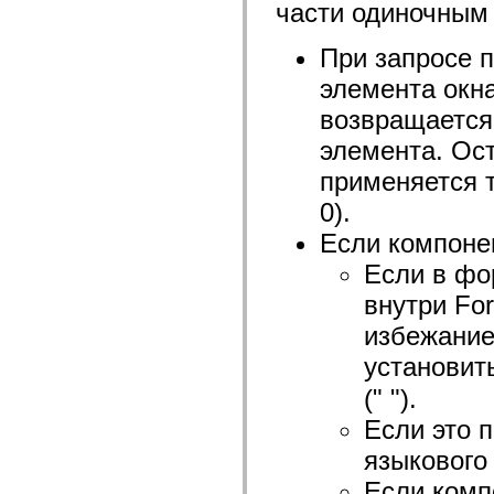
части одиночным
mx.controls
mx.controls.advancedDataGridClasses
mx.controls.dataGridClasses
При запросе 
mx.controls.listClasses
mx.controls.menuClasses
элемента окна
mx.controls.olapDataGridClasses
mx.controls.scrollClasses
возвращается
mx.controls.sliderClasses
mx.controls.textClasses
элемента. Ос
mx.controls.treeClasses
mx.controls.videoClasses
применяется т
mx.core
0).
mx.core.windowClasses
mx.effects
Если компоне
mx.effects.easing
mx.effects.effectClasses
Если в фо
mx.events
mx.filters
внутри For
mx.flash
mx.formatters
избежание
mx.geom
mx.graphics
установит
mx.graphics.codec
mx.graphics.shaderClasses
(" ").
mx.logging
mx.logging.errors
Если это 
mx.logging.targets
языкового
mx.managers
mx.modules
Если комп
mx.netmon