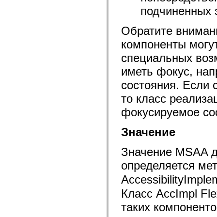
устаревший_индекс
подчиненных 
Константы реализации специальных возможностей
Использование примеров
Обратите внимани
Юридическая информация
компоненты могут
специальных возм
иметь фокус, нап
состояния. Если 
то класс реализ
фокусируемое со
Значение
Значение MSAA д
определяется ме
AccessibilityImpl
Класс AccImpl Fle
таких компонентов