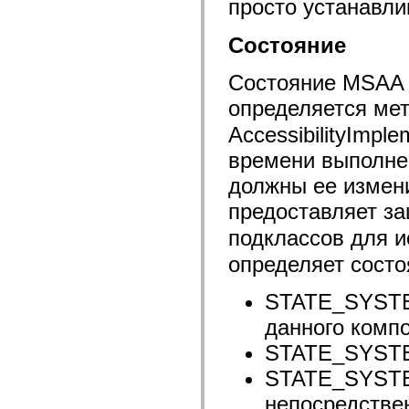
просто устанавл
spark.skins.mobile
spark.skins.mobile.supportClasses
spark.skins.spark
Состояние
spark.skins.spark.mediaClasses.fullScreen
spark.skins.spark.mediaClasses.normal
Состояние MSAA 
spark.skins.spark.windowChrome
spark.skins.wireframe
определяется ме
spark.skins.wireframe.mediaClasses
spark.skins.wireframe.mediaClasses.fullScreen
AccessibilityImpl
spark.transitions
spark.utils
времени выполнен
spark.validators
spark.validators.supportClasses
должны ее измени
Элементы языка
предоставляет з
Глобальные константы
Глобальные функции
подклассов для 
Операторы
Инструкции, ключевые слова и директивы
определяет состо
Специальные типы
Приложения
STATE_SYSTEM
Новые возможности
Ошибки компилятора
данного компо
Предупреждения компилятора
Ошибки времени выполнения
STATE_SYST
Миграция ActionScript 3
Поддерживаемые наборы символов
STATE_SYSTE
Только MXML
Элементы движения XML
непосредствен
Теги Timed Text