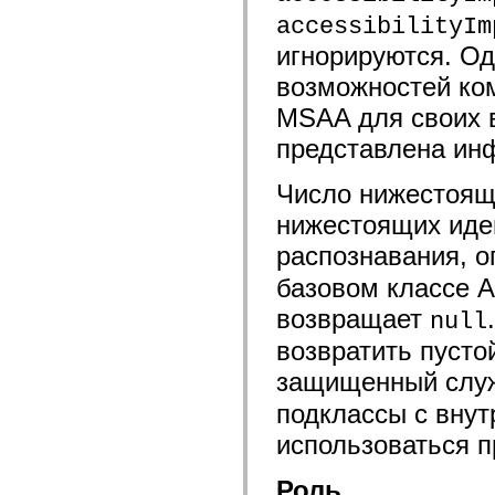
flash.net.dns
flash.net.drm
accessibilityIm
flash.notifications
игнорируются. Од
flash.permissions
flash.printing
возможностей ко
flash.profiler
flash.sampler
MSAA для своих в
flash.security
flash.sensors
представлена ин
flash.system
flash.text
flash.text.engine
Число нижестоящи
flash.text.ime
нижестоящих иде
flash.ui
flash.utils
распознавания, 
flash.xml
flashx.textLayout
базовом классе Ac
flashx.textLayout.compose
flashx.textLayout.container
возвращает
null
flashx.textLayout.conversion
flashx.textLayout.edit
возвратить пусто
flashx.textLayout.elements
flashx.textLayout.events
защищенный слу
flashx.textLayout.factory
flashx.textLayout.formats
подклассы с внут
flashx.textLayout.operations
flashx.textLayout.utils
использоваться п
flashx.undo
mx.accessibility
Роль
mx.automation