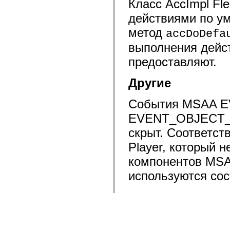
Класс AccImpl Fle
действиями по у
метод
accDoDefa
выполнения дейст
предоставляют.
Другие
События MSAA 
EVENT_OBJECT_HI
скрыт. Соответст
Player, который 
компонентов MSA
используются сос