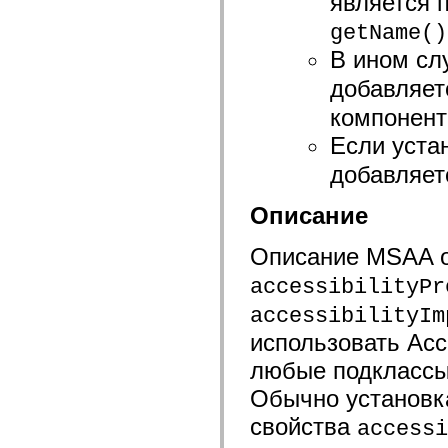
является 
spark.automation.delegates.components.supportClasses
spark.automation.delegates.skins.spark
getName()
spark.automation.events
В ином сл
spark.collections
spark.components
добавляет
spark.components.calendarClasses
spark.components.gridClasses
компонент
spark.components.mediaClasses
spark.components.supportClasses
Если уста
spark.components.windowClasses
spark.core
добавляет
spark.effects
spark.effects.animation
spark.effects.easing
Описание
spark.effects.interpolation
spark.effects.supportClasses
Описание MSAA о
spark.events
spark.filters
spark.formatters
accessibilityPr
spark.formatters.supportClasses
accessibilityIm
spark.globalization
spark.globalization.supportClasses
использовать Acce
spark.layouts
spark.layouts.supportClasses
любые подклассы 
spark.managers
spark.modules
Обычно установка
spark.preloaders
spark.primitives
свойства
accessi
spark.primitives.supportClasses
spark.skins