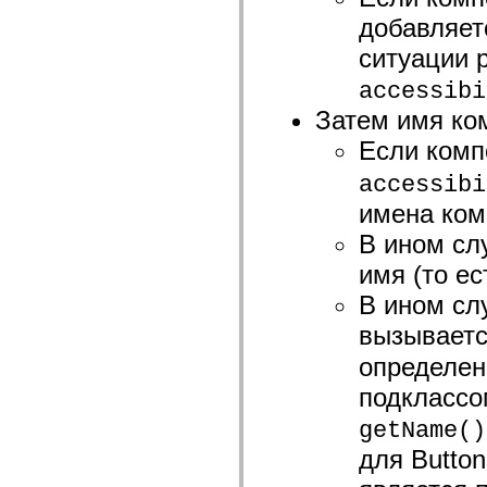
mx.olap
добавляет
mx.olap.aggregators
mx.preloaders
ситуации 
mx.printing
mx.resources
accessibi
mx.rpc
mx.rpc.events
Затем имя ко
mx.rpc.http
mx.rpc.http.mxml
Если ком
mx.rpc.mxml
mx.rpc.remoting
accessibi
mx.rpc.remoting.mxml
mx.rpc.soap
имена ком
mx.rpc.soap.mxml
В ином сл
mx.rpc.wsdl
mx.rpc.xml
имя (то ес
mx.skins
mx.skins.halo
В ином сл
mx.skins.spark
mx.skins.wireframe
вызывает
mx.skins.wireframe.windowChrome
mx.states
определен
mx.styles
mx.utils
подклассо
mx.validators
spark.accessibility
getName()
spark.automation.delegates
spark.automation.delegates.components
для Butto
spark.automation.delegates.components.gridClasses
spark.automation.delegates.components.mediaClasses