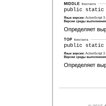
mx.automation.air
MIDDLE
Константа
mx.automation.delegates
public static
mx.automation.delegates.advancedDataGrid
mx.automation.delegates.charts
mx.automation.delegates.containers
Язык версии:
ActionScript 3
mx.automation.delegates.controls
Версии среды выполнени
mx.automation.delegates.controls.dataGridClasses
mx.automation.delegates.controls.fileSystemClasses
Определяет выр
mx.automation.delegates.core
mx.automation.delegates.flashflexkit
mx.automation.events
TOP
Константа
mx.binding
mx.binding.utils
public static
mx.charts
mx.charts.chartClasses
Язык версии:
ActionScript 3
mx.charts.effects
Версии среды выполнени
mx.charts.effects.effectClasses
mx.charts.events
Определяет выр
mx.charts.renderers
mx.charts.series
mx.charts.series.items
mx.charts.series.renderData
mx.charts.styles
mx.collections
mx.collections.errors
mx.containers
mx.containers.accordionClasses
mx.containers.dividedBoxClasses
mx.containers.errors
mx.containers.utilityClasses