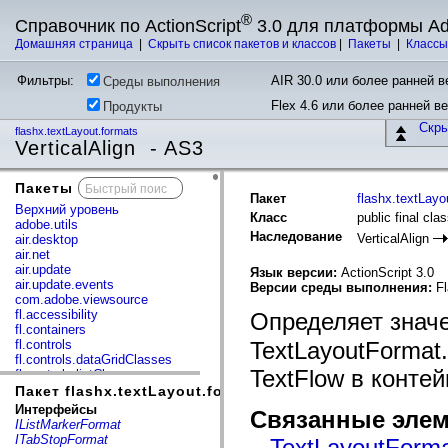
®
Справочник по ActionScript
3.0 для платформы A
Домашняя страница
|
Скрыть список пакетов и классов
|
Пакеты
|
Класс
Фильтры:
AIR 30.0 или более ранней ве
Среды выполнения
Flex 4.6 или более ранней в
Продукты
Скр
flashx.textLayout.formats
VerticalAlign - AS3
Пакеты
x
Пакет
flashx.textLayo
Верхний уровень
Класс
public final cla
adobe.utils
Наследование
VerticalAlign
air.desktop
air.net
air.update
Язык версии:
ActionScript 3.0
air.update.events
Версии среды выполнения:
Fl
com.adobe.viewsource
fl.accessibility
Определяет знач
fl.containers
fl.controls
TextLayoutFormat
fl.controls.dataGridClasses
TextFlow в контей
fl.controls.listClasses
fl.controls.progressBarClasses
Пакет flashx.textLayout.formats
fl.core
Интерфейсы
Связанные элем
fl.data
IListMarkerFormat
fl.display
ITabStopFormat
TextLayoutFormat