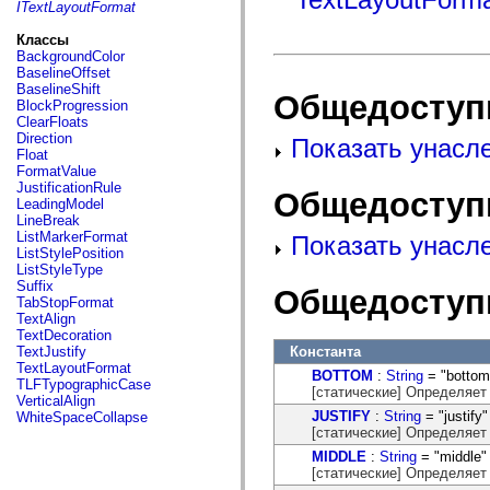
fl.events
ITextLayoutFormat
fl.ik
fl.lang
Классы
fl.livepreview
BackgroundColor
fl.managers
BaselineOffset
fl.motion
BaselineShift
Общедоступ
fl.motion.easing
BlockProgression
fl.rsl
ClearFloats
fl.text
Direction
Показать унасл
fl.transitions
Float
fl.transitions.easing
FormatValue
fl.video
JustificationRule
Общедоступ
flash.accessibility
LeadingModel
flash.concurrent
LineBreak
flash.crypto
ListMarkerFormat
Показать унасл
flash.data
ListStylePosition
flash.desktop
ListStyleType
flash.display
Suffix
Общедоступ
flash.display3D
TabStopFormat
flash.display3D.textures
TextAlign
flash.errors
TextDecoration
flash.events
Константа
TextJustify
flash.external
TextLayoutFormat
BOTTOM
:
String
= "bottom
flash.filesystem
TLFTypographicCase
[статические] Определяет
flash.filters
VerticalAlign
flash.geom
JUSTIFY
:
String
= "justify"
WhiteSpaceCollapse
flash.globalization
[статические] Определяет
flash.html
MIDDLE
:
String
= "middle"
flash.media
[статические] Определяет
flash.net