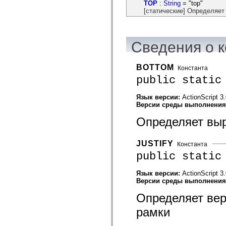
flash.net.dns
TOP
:
String
= "top"
flash.net.drm
[статические] Определяет
flash.notifications
flash.permissions
flash.printing
flash.profiler
Сведения о к
flash.sampler
flash.security
flash.sensors
BOTTOM
Константа
flash.system
public static
flash.text
flash.text.engine
flash.text.ime
Язык версии:
ActionScript 3
flash.ui
Версии среды выполнени
flash.utils
flash.xml
Определяет выр
flashx.textLayout
flashx.textLayout.compose
flashx.textLayout.container
JUSTIFY
Константа
flashx.textLayout.conversion
flashx.textLayout.edit
public static
flashx.textLayout.elements
flashx.textLayout.events
Язык версии:
ActionScript 3
flashx.textLayout.factory
Версии среды выполнени
flashx.textLayout.formats
flashx.textLayout.operations
Определяет вер
flashx.textLayout.utils
flashx.undo
рамки
mx.accessibility
mx.automation