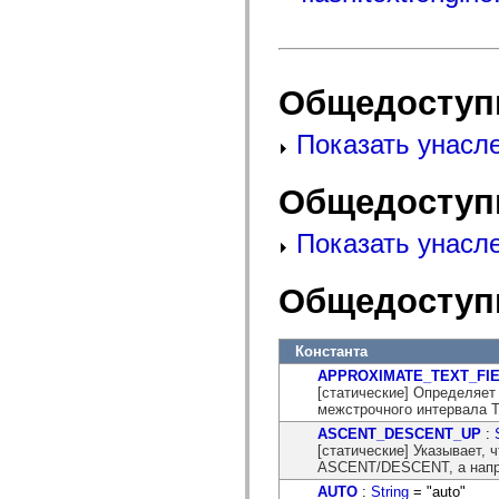
mx.automation.air
mx.automation.delegates
mx.automation.delegates.advancedDataGrid
mx.automation.delegates.charts
mx.automation.delegates.containers
mx.automation.delegates.controls
Общедоступ
mx.automation.delegates.controls.dataGridClasses
mx.automation.delegates.controls.fileSystemClasses
Показать унасл
mx.automation.delegates.core
mx.automation.delegates.flashflexkit
mx.automation.events
mx.binding
Общедоступ
mx.binding.utils
mx.charts
Показать унасл
mx.charts.chartClasses
mx.charts.effects
mx.charts.effects.effectClasses
Общедоступ
mx.charts.events
mx.charts.renderers
mx.charts.series
mx.charts.series.items
Константа
mx.charts.series.renderData
mx.charts.styles
APPROXIMATE_TEXT_FI
mx.collections
[статические] Определяет
mx.collections.errors
межстрочного интервала Te
mx.containers
ASCENT_DESCENT_UP
:
mx.containers.accordionClasses
[статические] Указывает,
mx.containers.dividedBoxClasses
ASCENT/DESCENT, а напра
mx.containers.errors
mx.containers.utilityClasses
AUTO
:
String
= "auto"