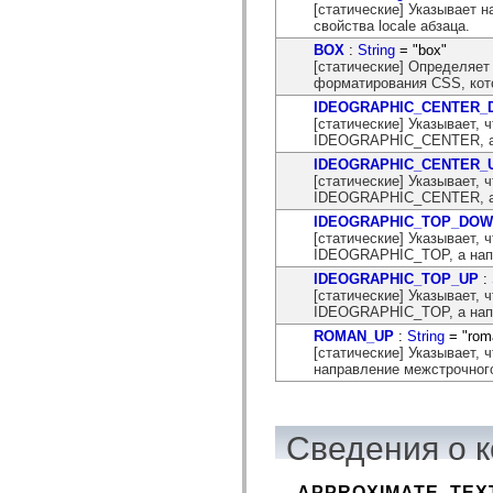
mx.controls
[статические] Указывает 
mx.controls.advancedDataGridClasses
свойства locale абзаца.
mx.controls.dataGridClasses
BOX
:
String
= "box"
mx.controls.listClasses
[статические] Определяет
mx.controls.menuClasses
форматирования CSS, кото
mx.controls.olapDataGridClasses
IDEOGRAPHIC_CENTER
mx.controls.scrollClasses
[статические] Указывает,
mx.controls.sliderClasses
IDEOGRAPHIC_CENTER, а 
mx.controls.textClasses
mx.controls.treeClasses
IDEOGRAPHIC_CENTER_
mx.controls.videoClasses
[статические] Указывает,
mx.core
IDEOGRAPHIC_CENTER, а н
mx.core.windowClasses
IDEOGRAPHIC_TOP_DO
mx.effects
[статические] Указывает,
mx.effects.easing
IDEOGRAPHIC_TOP, а напр
mx.effects.effectClasses
mx.events
IDEOGRAPHIC_TOP_UP
:
mx.filters
[статические] Указывает,
mx.flash
IDEOGRAPHIC_TOP, а напр
mx.formatters
ROMAN_UP
:
String
= "rom
mx.geom
[статические] Указывает,
mx.graphics
направление межстрочного
mx.graphics.codec
mx.graphics.shaderClasses
mx.logging
mx.logging.errors
mx.logging.targets
Сведения о к
mx.managers
mx.modules
mx.netmon
APPROXIMATE_TEX