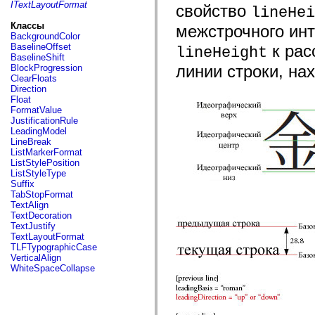
fl.events
ITextLayoutFormat
свойство
lineHei
fl.ik
fl.lang
Классы
межстрочного инт
fl.livepreview
BackgroundColor
fl.managers
BaselineOffset
к рас
lineHeight
fl.motion
BaselineShift
fl.motion.easing
линии строки, на
BlockProgression
fl.rsl
ClearFloats
fl.text
Direction
fl.transitions
Float
fl.transitions.easing
FormatValue
fl.video
JustificationRule
flash.accessibility
LeadingModel
flash.concurrent
LineBreak
flash.crypto
ListMarkerFormat
flash.data
ListStylePosition
flash.desktop
ListStyleType
flash.display
Suffix
flash.display3D
TabStopFormat
flash.display3D.textures
TextAlign
flash.errors
TextDecoration
flash.events
TextJustify
flash.external
TextLayoutFormat
flash.filesystem
TLFTypographicCase
flash.filters
VerticalAlign
flash.geom
WhiteSpaceCollapse
flash.globalization
flash.html
flash.media
flash.net