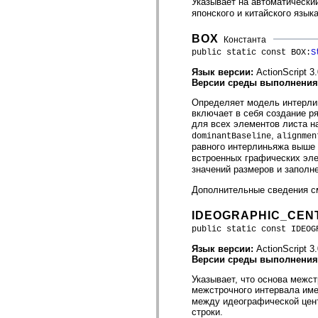
Указывает на автоматически
spark.automation.delegates.components.supportClasses
японского и китайского яз
spark.automation.delegates.skins.spark
spark.automation.events
BOX
Константа
spark.collections
spark.components
public static const BOX:
S
spark.components.calendarClasses
Язык версии:
ActionScript 3
spark.components.gridClasses
Версии среды выполнени
spark.components.mediaClasses
spark.components.supportClasses
Определяет модель интерли
spark.components.windowClasses
включает в себя создание р
spark.core
для всех элементов листа н
spark.effects
,
spark.effects.animation
dominantBaseline
alignmen
равного интерлиньяжа выше 
spark.effects.easing
spark.effects.interpolation
встроенных графических эл
spark.effects.supportClasses
значений размеров и заполн
spark.events
spark.filters
Дополнительные сведения см
spark.formatters
spark.formatters.supportClasses
IDEOGRAPHIC_CE
spark.globalization
public static const IDEOG
spark.globalization.supportClasses
spark.layouts
Язык версии:
ActionScript 3
spark.layouts.supportClasses
Версии среды выполнени
spark.managers
spark.modules
Указывает, что основа меж
spark.preloaders
межстрочного интервала им
spark.primitives
между идеографической цен
spark.primitives.supportClasses
строки.
spark.skins