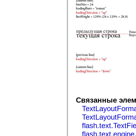
flash.net.dns
flash.net.drm
flash.notifications
flash.permissions
flash.printing
flash.profiler
flash.sampler
flash.security
flash.sensors
flash.system
flash.text
flash.text.engine
flash.text.ime
flash.ui
flash.utils
flash.xml
flashx.textLayout
flashx.textLayout.compose
flashx.textLayout.container
flashx.textLayout.conversion
flashx.textLayout.edit
flashx.textLayout.elements
Связанные элем
flashx.textLayout.events
flashx.textLayout.factory
TextLayoutForma
flashx.textLayout.formats
flashx.textLayout.operations
TextLayoutForma
flashx.textLayout.utils
flash.text.TextFi
flashx.undo
mx.accessibility
flash.text.engine
mx.automation