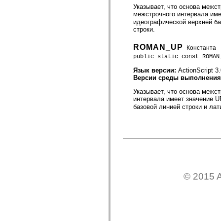
Указывает, что основа межс
устаревший_индекс
межстрочного интервала име
Константы реализации специальных возможностей
идеографической верхней ба
Использование примеров
строки.
Юридическая информация
ROMAN_UP
Константа
public static const ROMAN
Язык версии:
ActionScript 3
Версии среды выполнени
Указывает, что основа межс
интервала имеет значение U
базовой линией строки и ла
© 2015 A