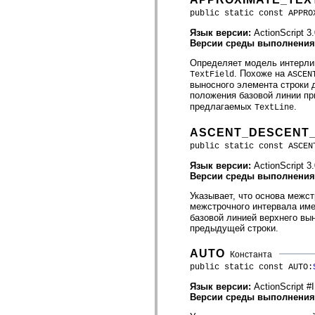
mx.olap
public static const APPRO
mx.olap.aggregators
mx.preloaders
Язык версии:
ActionScript 3
mx.printing
Версии среды выполнени
mx.resources
mx.rpc
Определяет модель интерлин
mx.rpc.events
. Похоже на
TextField
ASCEN
mx.rpc.http
выносного элемента строки 
mx.rpc.http.mxml
положения базовой линии п
mx.rpc.mxml
предлагаемых
.
TextLine
mx.rpc.remoting
mx.rpc.remoting.mxml
ASCENT_DESCENT
mx.rpc.soap
mx.rpc.soap.mxml
public static const ASCEN
mx.rpc.wsdl
mx.rpc.xml
Язык версии:
ActionScript 3
mx.skins
Версии среды выполнени
mx.skins.halo
Указывает, что основа межс
mx.skins.spark
межстрочного интервала име
mx.skins.wireframe
базовой линией верхнего вы
mx.skins.wireframe.windowChrome
предыдущей строки.
mx.states
mx.styles
mx.utils
AUTO
Константа
mx.validators
public static const AUTO:
spark.accessibility
spark.automation.delegates
Язык версии:
ActionScrip
spark.automation.delegates.components
Версии среды выполнени
spark.automation.delegates.components.gridClasses
spark.automation.delegates.components.mediaClasses