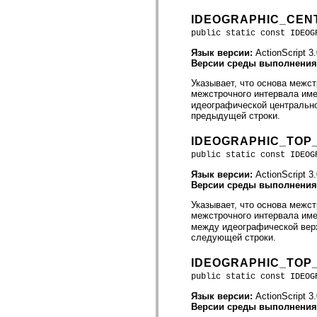
spark.skins.mobile
IDEOGRAPHIC_CEN
spark.skins.mobile.supportClasses
spark.skins.spark
public static const IDEOG
spark.skins.spark.mediaClasses.fullScreen
spark.skins.spark.mediaClasses.normal
Язык версии:
ActionScript 3
spark.skins.spark.windowChrome
Версии среды выполнени
spark.skins.wireframe
Указывает, что основа меж
spark.skins.wireframe.mediaClasses
межстрочного интервала име
spark.skins.wireframe.mediaClasses.fullScreen
идеографической центрально
spark.transitions
предыдущей строки.
spark.utils
spark.validators
spark.validators.supportClasses
IDEOGRAPHIC_TOP
Элементы языка
public static const IDEOG
Глобальные константы
Глобальные функции
Язык версии:
ActionScript 3
Операторы
Версии среды выполнени
Инструкции, ключевые слова и директивы
Указывает, что основа межс
Специальные типы
межстрочного интервала им
Приложения
между идеографической верх
Новые возможности
следующей строки.
Ошибки компилятора
Предупреждения компилятора
IDEOGRAPHIC_TOP
Ошибки времени выполнения
Миграция ActionScript 3
public static const IDEOG
Поддерживаемые наборы символов
Только MXML
Язык версии:
ActionScript 3
Элементы движения XML
Версии среды выполнени
Теги Timed Text