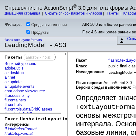
®
Справочник по ActionScript
3.0 для платформы A
Домашняя страница
|
Скрыть список пакетов и классов
|
Пакеты
|
Класс
Фильтры:
AIR 30.0 или более ранней ве
Среды выполнения
Flex 4.6 или более ранней в
Продукты
Скр
flashx.textLayout.formats
LeadingModel - AS3
Пакеты
x
Пакет
flashx.textLayo
Верхний уровень
Класс
public final cl
adobe.utils
Наследование
LeadingModel
air.desktop
air.net
air.update
Язык версии:
ActionScript 3.0
air.update.events
Версии среды выполнения:
Fl
com.adobe.viewsource
fl.accessibility
Определяет знач
fl.containers
fl.controls
TextLayoutForma
fl.controls.dataGridClasses
основы межстроч
fl.controls.listClasses
fl.controls.progressBarClasses
Пакет flashx.textLayout.formats
интервала. Осно
fl.core
Интерфейсы
fl.data
IListMarkerFormat
базовые линии, 
fl.display
ITabStopFormat