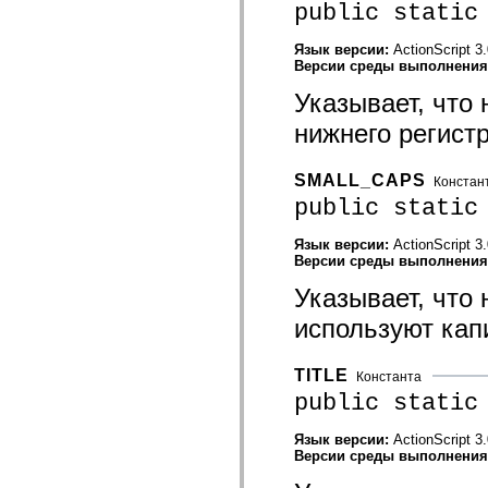
public static
mx.controls
mx.controls.advancedDataGridClasses
mx.controls.dataGridClasses
Язык версии:
ActionScript 3
mx.controls.listClasses
Версии среды выполнени
mx.controls.menuClasses
mx.controls.olapDataGridClasses
Указывает, что
mx.controls.scrollClasses
mx.controls.sliderClasses
нижнего регистр
mx.controls.textClasses
mx.controls.treeClasses
mx.controls.videoClasses
SMALL_CAPS
Констан
mx.core
public static
mx.core.windowClasses
mx.effects
mx.effects.easing
Язык версии:
ActionScript 3
mx.effects.effectClasses
Версии среды выполнени
mx.events
mx.filters
Указывает, что
mx.flash
mx.formatters
используют кап
mx.geom
mx.graphics
mx.graphics.codec
TITLE
Константа
mx.graphics.shaderClasses
public static
mx.logging
mx.logging.errors
mx.logging.targets
Язык версии:
ActionScript 3
mx.managers
Версии среды выполнени
mx.modules
mx.netmon