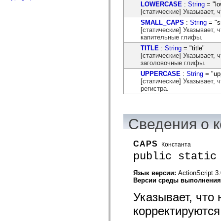
flash.net.dns
LOWERCASE
:
String
= "lo
flash.net.drm
[статические] Указывает,
flash.notifications
SMALL_CAPS
:
String
= "s
flash.permissions
[статические] Указывает,
flash.printing
капительные глифы.
flash.profiler
flash.sampler
TITLE
:
String
= "title"
flash.security
[статические] Указывает,
flash.sensors
заголовочные глифы.
flash.system
UPPERCASE
:
String
= "up
flash.text
[статические] Указывает,
flash.text.engine
регистра.
flash.text.ime
flash.ui
flash.utils
flash.xml
Сведения о к
flashx.textLayout
flashx.textLayout.compose
flashx.textLayout.container
flashx.textLayout.conversion
CAPS
Константа
flashx.textLayout.edit
public static
flashx.textLayout.elements
flashx.textLayout.events
flashx.textLayout.factory
Язык версии:
ActionScript 3
flashx.textLayout.formats
Версии среды выполнени
flashx.textLayout.operations
Указывает, что
flashx.textLayout.utils
flashx.undo
корректируются
mx.accessibility
mx.automation