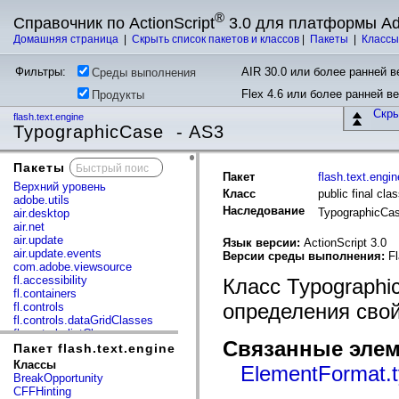
®
Справочник по ActionScript
3.0 для платформы A
Домашняя страница
|
Скрыть список пакетов и классов
|
Пакеты
|
Класс
Фильтры:
AIR 30.0 или более ранней ве
Среды выполнения
Flex 4.6 или более ранней в
Продукты
Скр
flash.text.engine
TypographicCase - AS3
Пакеты
x
Пакет
flash.text.engin
Верхний уровень
Класс
public final cl
adobe.utils
Наследование
TypographicCa
air.desktop
air.net
air.update
Язык версии:
ActionScript 3.0
air.update.events
Версии среды выполнения:
Fl
com.adobe.viewsource
fl.accessibility
Класс Typographi
fl.containers
определения сво
fl.controls
fl.controls.dataGridClasses
fl.controls.listClasses
Связанные элем
fl.controls.progressBarClasses
Пакет flash.text.engine
fl.core
Классы
ElementFormat.
fl.data
BreakOpportunity
fl.display
CFFHinting