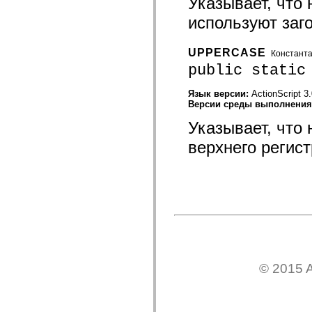
Указывает, что
mx.olap
mx.olap.aggregators
используют заг
mx.preloaders
mx.printing
mx.resources
UPPERCASE
Констант
mx.rpc
public static
mx.rpc.events
mx.rpc.http
mx.rpc.http.mxml
Язык версии:
ActionScript 3
mx.rpc.mxml
Версии среды выполнени
mx.rpc.remoting
mx.rpc.remoting.mxml
Указывает, что
mx.rpc.soap
mx.rpc.soap.mxml
верхнего регист
mx.rpc.wsdl
mx.rpc.xml
mx.skins
mx.skins.halo
mx.skins.spark
mx.skins.wireframe
mx.skins.wireframe.windowChrome
mx.states
mx.styles
mx.utils
mx.validators
© 2015 A
spark.accessibility
spark.automation.delegates
spark.automation.delegates.components
spark.automation.delegates.components.gridClasses
spark.automation.delegates.components.mediaClasses