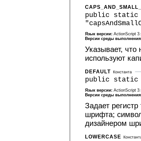
mx.automation.air
mx.automation.delegates
CAPS_AND_SMALL
mx.automation.delegates.advancedDataGrid
public static
mx.automation.delegates.charts
mx.automation.delegates.containers
"capsAndSmall
mx.automation.delegates.controls
mx.automation.delegates.controls.dataGridClasses
Язык версии:
ActionScript 3
mx.automation.delegates.controls.fileSystemClasses
Версии среды выполнени
mx.automation.delegates.core
mx.automation.delegates.flashflexkit
Указывает, что
mx.automation.events
mx.binding
используют кап
mx.binding.utils
mx.charts
mx.charts.chartClasses
DEFAULT
Константа
mx.charts.effects
mx.charts.effects.effectClasses
public static
mx.charts.events
mx.charts.renderers
Язык версии:
ActionScript 3
mx.charts.series
Версии среды выполнени
mx.charts.series.items
mx.charts.series.renderData
Задает регистр 
mx.charts.styles
mx.collections
шрифта; символ
mx.collections.errors
mx.containers
дизайнером шри
mx.containers.accordionClasses
mx.containers.dividedBoxClasses
mx.containers.errors
LOWERCASE
Констант
mx.containers.utilityClasses