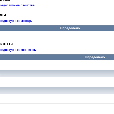
щедоступные свойства
оды
щедоступные методы
Определено
танты
щедоступные константы
Определено
е