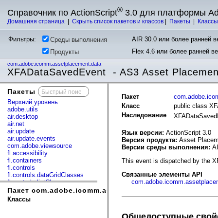
®
Справочник по ActionScript
3.0 для платформы A
Домашняя страница
|
Скрыть список пакетов и классов
|
Пакеты
|
Класс
Фильтры:
AIR 30.0 или более ранней ве
Среды выполнения
Flex 4.6 или более ранней в
Продукты
com.adobe.icomm.assetplacement.data
XFADataSavedEvent - AS3 Asset Placemen
Пакеты
x
Пакет
com.adobe.ico
Верхний уровень
Класс
public class 
adobe.utils
Наследование
XFADataSaved
air.desktop
air.net
air.update
Язык версии:
ActionScript 3.0
air.update.events
Версия продукта:
Asset Placem
com.adobe.viewsource
Версии среды выполнения:
AI
fl.accessibility
fl.containers
This event is dispatched by the 
fl.controls
Связанные элементы API
fl.controls.dataGridClasses
com.adobe.icomm.assetplace
fl.controls.listClasses
fl.controls.progressBarClasses
Пакет com.adobe.icomm.assetplacement.data
fl.core
Классы
fl.data
fl.display
Общедоступные свой