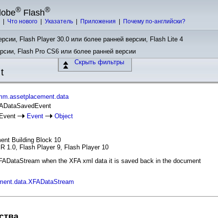
®
®
dobe
Flash
ы
|
Что нового
|
Указатель
|
Приложения
|
Почему по-английски?
рсии, Flash Player 30.0 или более ранней версии, Flash Lite 4
ерсии, Flash Pro CS6 или более ранней версии
Скрыть фильтры
t
mm.assetplacement.data
XFADataSavedEvent
Event
Event
Object
ent Building Block 10
R 1.0, Flash Player 9, Flash Player 10
XFADataStream when the XFA xml data it is saved back in the document
ment.data.XFADataStream
ства