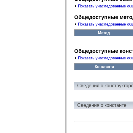
fl.events
fl.ik
Показать унаследованные об
fl.lang
fl.livepreview
Общедоступные мет
fl.managers
fl.motion
Показать унаследованные об
fl.motion.easing
fl.rsl
Метод
fl.text
fl.transitions
fl.transitions.easing
fl.video
Общедоступные конс
flash.accessibility
Показать унаследованные об
flash.concurrent
flash.crypto
Константа
flash.data
flash.desktop
flash.display
flash.display3D
flash.display3D.textures
Сведения о конструктор
flash.errors
flash.events
flash.external
flash.filesystem
Сведения о константе
flash.filters
flash.geom
flash.globalization
flash.html
flash.media
flash.net