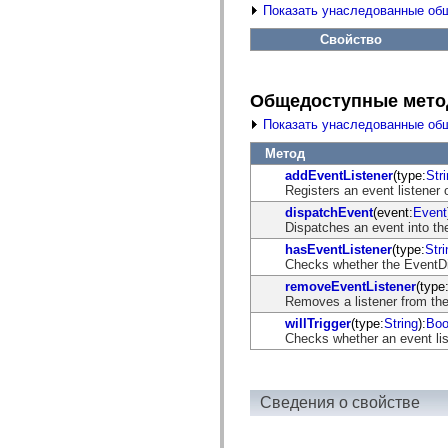
fl.events
Показать унаследованные об
fl.ik
fl.lang
Свойство
fl.livepreview
fl.managers
fl.motion
fl.motion.easing
Общедоступные мет
fl.rsl
fl.text
Показать унаследованные об
fl.transitions
fl.transitions.easing
Метод
fl.video
addEventListener
(type:
Str
flash.accessibility
Registers an event listener 
flash.concurrent
flash.crypto
dispatchEvent
(event:
Event
flash.data
Dispatches an event into the
flash.desktop
hasEventListener
(type:
Stri
flash.display
Checks whether the EventDisp
flash.display3D
removeEventListener
(type
flash.display3D.textures
Removes a listener from the
flash.errors
flash.events
willTrigger
(type:
String
):
Boo
flash.external
Checks whether an event list
flash.filesystem
flash.filters
flash.geom
flash.globalization
Сведения о свойстве
flash.html
flash.media
flash.net