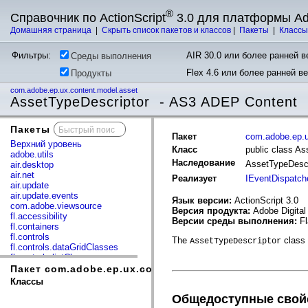
®
Справочник по ActionScript
3.0 для платформы A
Домашняя страница
|
Скрыть список пакетов и классов
|
Пакеты
|
Класс
Фильтры:
AIR 30.0 или более ранней ве
Среды выполнения
Flex 4.6 или более ранней в
Продукты
com.adobe.ep.ux.content.model.asset
AssetTypeDescriptor - AS3 ADEP Content
Пакеты
x
Пакет
com.adobe.ep.u
Верхний уровень
Класс
public class As
adobe.utils
Наследование
AssetTypeDesc
air.desktop
air.net
Реализует
IEventDispatch
air.update
air.update.events
Язык версии:
ActionScript 3.0
com.adobe.viewsource
Версия продукта:
Adobe Digital
fl.accessibility
Версии среды выполнения:
Fl
fl.containers
fl.controls
The
class 
AssetTypeDescriptor
fl.controls.dataGridClasses
fl.controls.listClasses
fl.controls.progressBarClasses
Пакет com.adobe.ep.ux.content.model.asset
fl.core
Классы
fl.data
Общедоступные свой
fl.display