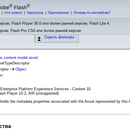
®
®
dobe
Flash
ы
|
Что нового
|
Указатель
|
Приложения
|
Почему по-английски?
рсии, Flash Player 30.0 или более ранней версии, Flash Lite 4
ерсии, Flash Pro CS6 или более ранней версии
Скрыть фильтры
x.content.model.asset
setTypeDescriptor
riptor
Object
er
 Enterprise Platform Experience Services - Content 10
ash Player 10.2, AIR (unsupported)
holds the metadata properties associated with the Asset represented by this
ства