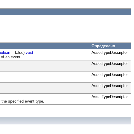
Определено
oolean
= false):
void
AssetTypeDescriptor
 of an event.
AssetTypeDescriptor
AssetTypeDescriptor
AssetTypeDescriptor
AssetTypeDescriptor
 the specified event type.