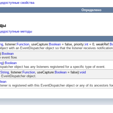
щедоступные свойства
Определено
оды
щедоступные методы
ing
, listener:
Function
, useCapture:
Boolean
= false, priority:
int
= 0, weakRef:
B
object with an EventDispatcher object so that the listener receives notification
):
Boolean
 event flow.
ng
):
Boolean
atcher object has any listeners registered for a specific type of event.
:
String
, listener:
Function
, useCapture:
Boolean
= false):
void
 EventDispatcher object.
lean
ener is registered with this EventDispatcher object or any of its ancestors for