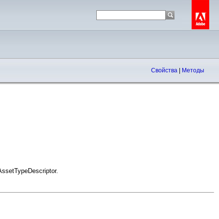
Свойства
|
Методы
 AssetTypeDescriptor.