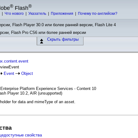
®
®
dobe
Flash
ы
|
Что нового
|
Указатель
|
Приложения
|
Почему по-английски?
рсии, Flash Player 30.0 или более ранней версии, Flash Lite 4
ерсии, Flash Pro CS6 или более ранней версии
Скрыть фильтры
x.content.event
reviewEvent
Event
Object
 Enterprise Platform Experience Services - Content 10
ash Player 10.2, AIR (unsupported)
holder for data and mimeType of an asset.
ства
щедоступные свойства