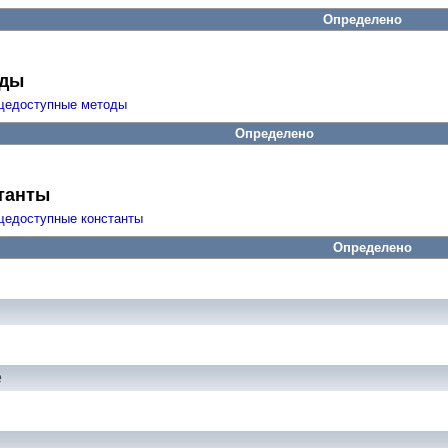
Определено
оды
щедоступные методы
Определено
танты
щедоступные константы
Определено
е