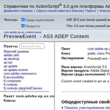
®
Справочник по ActionScript
3.0 для платформы A
Домашняя страница
|
Скрыть список пакетов и классов
|
Пакеты
|
Класс
Фильтры:
AIR 30.0 или более ранней ве
Среды выполнения
Flex 4.6 или более ранней в
Продукты
com.adobe.ep.ux.content.event
PreviewEvent - AS3 ADEP Content
Пакеты
x
Пакет
com.adobe.ep.u
Верхний уровень
Класс
public class P
adobe.utils
Наследование
PreviewEvent
air.desktop
air.net
air.update
Язык версии:
ActionScript 3.0
air.update.events
Версия продукта:
Adobe Digital
com.adobe.viewsource
Версии среды выполнения:
Fl
fl.accessibility
fl.containers
Custom event created to act as a 
fl.controls
fl.controls.dataGridClasses
fl.controls.listClasses
fl.controls.progressBarClasses
Пакет com.adobe.ep.ux.content.event
fl.core
Классы
Общедоступные свой
fl.data
fl.display
Показать унаследованные об