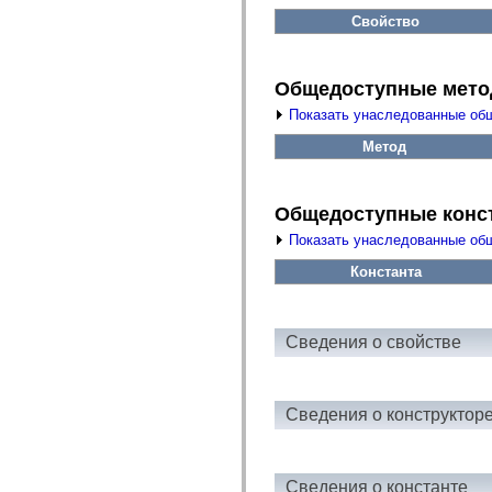
fl.events
fl.ik
Свойство
fl.lang
fl.livepreview
fl.managers
fl.motion
Общедоступные мет
fl.motion.easing
Показать унаследованные об
fl.rsl
fl.text
Метод
fl.transitions
fl.transitions.easing
fl.video
flash.accessibility
Общедоступные конс
flash.concurrent
flash.crypto
Показать унаследованные об
flash.data
flash.desktop
Константа
flash.display
flash.display3D
flash.display3D.textures
flash.errors
Сведения о свойстве
flash.events
flash.external
flash.filesystem
flash.filters
Сведения о конструктор
flash.geom
flash.globalization
flash.html
flash.media
flash.net
Сведения о константе