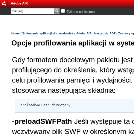
Adobe AIR
Tylko to odniesienie
/
/
/
Home
Budowanie aplikacji dla środowiska Adobe AIR
Narzędzie ADT
Zestawy op
Opcje profilowania aplikacji w sys
Gdy formatem docelowym pakietu jest 
profilującego do określenia, który w
celu profilowania pamięci i wydajności.
stosowana następująca składnia:
-preloadSWFPath directory
-preloadSWFPath
Jeśli występuje ta 
wczytywany plik SWF w określonym kata