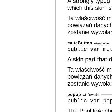
A strongly typed
spark.automation.delegates.components.supportClasses
which this skin is
spark.automation.delegates.skins.spark
spark.automation.events
spark.collections
Ta właściwość m
spark.components
spark.components.calendarClasses
powiązań danych.
spark.components.gridClasses
spark.components.mediaClasses
zostanie wywoła
spark.components.supportClasses
spark.components.windowClasses
spark.core
muteButton
właściwość
spark.effects
spark.effects.animation
public var mu
spark.effects.easing
spark.effects.interpolation
A skin part that
spark.effects.supportClasses
spark.events
spark.filters
Ta właściwość m
spark.formatters
spark.formatters.supportClasses
powiązań danych.
spark.globalization
spark.globalization.supportClasses
zostanie wywoła
spark.layouts
spark.layouts.supportClasses
spark.managers
popup
właściwość
spark.modules
public var po
spark.preloaders
spark.primitives
spark.primitives.supportClasses
The PopUpAnchor 
spark.skins