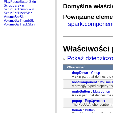
fl.events
PlayPauseButtonSkin
fl.ik
Domyślna właśc
ScrubBarSkin
fl.lang
ScrubBarThumbSkin
fl.livepreview
ScrubBarTrackSkin
Powiązane elemen
fl.managers
VolumeBarSkin
fl.motion
VolumeBarThumbSkin
spark.component
fl.motion.easing
VolumeBarTrackSkin
fl.rsl
fl.text
fl.transitions
fl.transitions.easing
fl.video
flash.accessibility
Właściwości 
flash.concurrent
flash.crypto
Pokaż dziedziczo
flash.data
flash.desktop
flash.display
Właściwość
flash.display3D
flash.display3D.textures
dropDown
:
Group
flash.errors
A skin part that defines the
flash.events
hostComponent
:
VolumeB
flash.external
A strongly typed property th
flash.filesystem
flash.filters
muteButton
:
MuteButton
flash.geom
A skin part that defines th
flash.globalization
popup
:
PopUpAnchor
flash.html
The PopUpAnchor control tha
flash.media
thumb
:
Button
flash.net