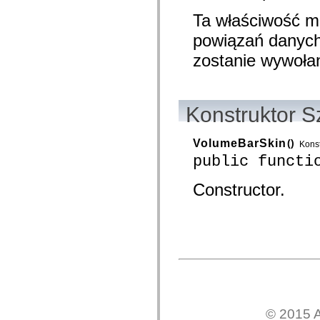
Przestarzały indeks
Ta właściwość m
Stałe implementacji dostępności
Instrukcje dotyczące przykładów
powiązań danych.
Informacje prawne
zostanie wywoła
Konstruktor S
VolumeBarSkin
()
Konst
public functi
Constructor.
© 2015 A