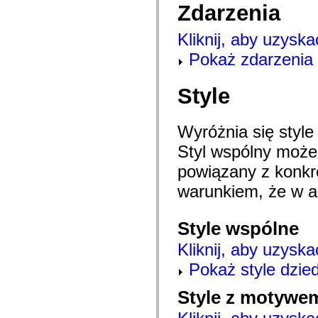
mx.automation.air
Zdarzenia
mx.automation.delegates
mx.automation.delegates.advancedDataGrid
Kliknij, aby uzyska
mx.automation.delegates.charts
mx.automation.delegates.containers
Pokaż zdarzenia 
mx.automation.delegates.controls
mx.automation.delegates.controls.dataGridClasses
mx.automation.delegates.controls.fileSystemClasses
Style
mx.automation.delegates.core
mx.automation.delegates.flashflexkit
mx.automation.events
mx.binding
Wyróżnia się styl
mx.binding.utils
mx.charts
Styl wspólny moż
mx.charts.chartClasses
mx.charts.effects
powiązany z konk
mx.charts.effects.effectClasses
mx.charts.events
warunkiem, że w ap
mx.charts.renderers
mx.charts.series
mx.charts.series.items
Style wspólne
mx.charts.series.renderData
mx.charts.styles
Kliknij, aby uzyska
mx.collections
mx.collections.errors
Pokaż style dzie
mx.containers
mx.containers.accordionClasses
mx.containers.dividedBoxClasses
Style z motywem
mx.containers.errors
mx.containers.utilityClasses