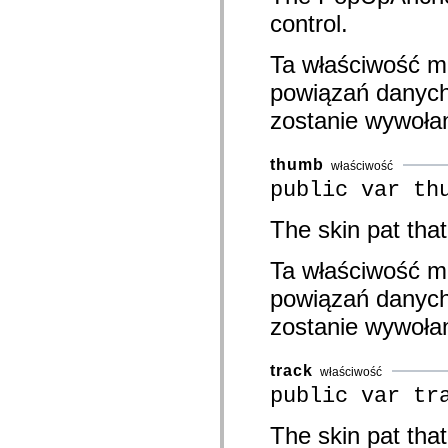
spark.skins.mobile
control.
spark.skins.mobile.supportClasses
spark.skins.spark
Ta właściwość m
spark.skins.spark.mediaClasses.fullScreen
spark.skins.spark.mediaClasses.normal
powiązań danych.
spark.skins.spark.windowChrome
spark.skins.wireframe
zostanie wywoła
spark.skins.wireframe.mediaClasses
spark.skins.wireframe.mediaClasses.fullScreen
spark.transitions
thumb
spark.utils
właściwość
spark.validators
public var th
spark.validators.supportClasses
Elementy językowe
The skin pat that
Stałe globalne
Funkcje globalne
Operatory
Ta właściwość m
Instrukcje, słowa kluczowe i dyrektywy
Typy specjalne
powiązań danych.
Dodatki
zostanie wywoła
Nowości
Błędy kompilatora
Ostrzeżenia kompilatora
track
właściwość
Błędy czasu wykonywania
Migracja kodu ActionScript 3
public var tr
Obsługiwane zestawy znaków
Tylko MXML
The skin pat that
Elementy XML dotyczące ruchu
Znaczniki tekstu z synchronizacją czasową