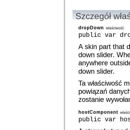
mx.olap
mx.olap.aggregators
mx.preloaders
Szczegół wła
mx.printing
mx.resources
mx.rpc
dropDown
właściwość
mx.rpc.events
mx.rpc.http
public var dr
mx.rpc.http.mxml
mx.rpc.mxml
A skin part that
mx.rpc.remoting
mx.rpc.remoting.mxml
down slider. Whe
mx.rpc.soap
mx.rpc.soap.mxml
anywhere outsid
mx.rpc.wsdl
mx.rpc.xml
down slider.
mx.skins
mx.skins.halo
mx.skins.spark
Ta właściwość m
mx.skins.wireframe
powiązań danych.
mx.skins.wireframe.windowChrome
mx.states
zostanie wywoła
mx.styles
mx.utils
mx.validators
spark.accessibility
hostComponent
właśc
spark.automation.delegates
public var ho
spark.automation.delegates.components
spark.automation.delegates.components.gridClasses
spark.automation.delegates.components.mediaClasses