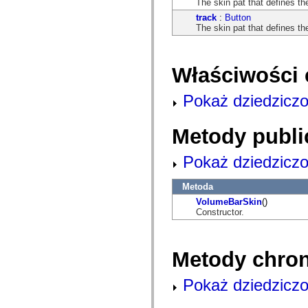
The skin pat that defines th
flash.net.dns
flash.net.drm
track
:
Button
flash.notifications
The skin pat that defines th
flash.permissions
flash.printing
flash.profiler
flash.sampler
Właściwości 
flash.security
flash.sensors
flash.system
Pokaż dziedziczo
flash.text
flash.text.engine
flash.text.ime
Metody publi
flash.ui
flash.utils
flash.xml
Pokaż dziedziczo
flashx.textLayout
flashx.textLayout.compose
Metoda
flashx.textLayout.container
flashx.textLayout.conversion
VolumeBarSkin
()
flashx.textLayout.edit
Constructor.
flashx.textLayout.elements
flashx.textLayout.events
flashx.textLayout.factory
flashx.textLayout.formats
Metody chro
flashx.textLayout.operations
flashx.textLayout.utils
Pokaż dziedziczo
flashx.undo
mx.accessibility
mx.automation