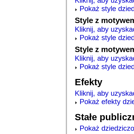
Kliknij, aby uzyska
mx.controls
Pokaż style dzie
mx.controls.advancedDataGridClasses
mx.controls.dataGridClasses
mx.controls.listClasses
Style z motywe
mx.controls.menuClasses
mx.controls.olapDataGridClasses
Kliknij, aby uzyska
mx.controls.scrollClasses
mx.controls.sliderClasses
Pokaż style dzie
mx.controls.textClasses
mx.controls.treeClasses
Style z motywe
mx.controls.videoClasses
mx.core
mx.core.windowClasses
Kliknij, aby uzyska
mx.effects
Pokaż style dzie
mx.effects.easing
mx.effects.effectClasses
mx.events
mx.filters
Efekty
mx.flash
mx.formatters
Kliknij, aby uzyska
mx.geom
mx.graphics
Pokaż efekty dzi
mx.graphics.codec
mx.graphics.shaderClasses
mx.logging
Stałe publicz
mx.logging.errors
mx.logging.targets
mx.managers
Pokaż dziedziczo
mx.modules
mx.netmon