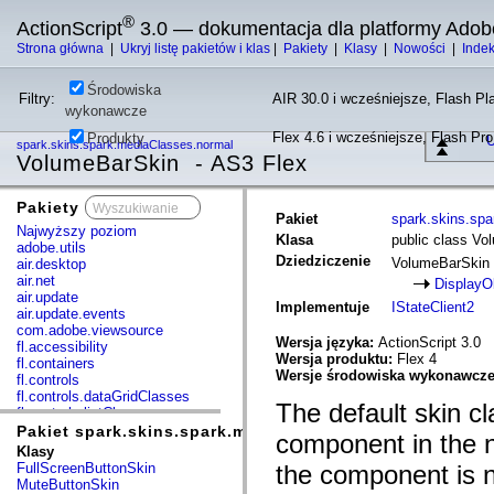
®
ActionScript
3.0 — dokumentacja dla platformy Adob
Strona główna
|
Ukryj listę pakietów i klas
|
Pakiety
|
Klasy
|
Nowości
|
Inde
Środowiska
Filtry:
AIR 30.0 i wcześniejsze, Flash Pla
wykonawcze
Flex 4.6 i wcześniejsze, Flash Pr
Produkty
U
spark.skins.spark.mediaClasses.normal
VolumeBarSkin - AS3 Flex
Pakiety
x
Pakiet
spark.skins.sp
Najwyższy poziom
Klasa
public class V
adobe.utils
Dziedziczenie
VolumeBarSkin
air.desktop
air.net
DisplayO
air.update
Implementuje
IStateClient2
air.update.events
com.adobe.viewsource
Wersja języka:
ActionScript 3.0
fl.accessibility
Wersja produktu:
Flex 4
fl.containers
Wersje środowiska wykonawcz
fl.controls
fl.controls.dataGridClasses
The default skin c
fl.controls.listClasses
fl.controls.progressBarClasses
Pakiet spark.skins.spark.mediaClasses.normal
component in the n
fl.core
Klasy
fl.data
FullScreenButtonSkin
the component is n
fl.display
MuteButtonSkin