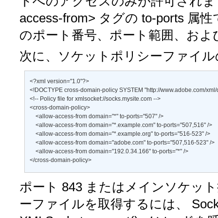
トへのアクセスのみが許可されま
access-from>
タグの
to-ports
属性
のポート番号、ポート範囲、およ
次に、ソケットポリシーファイル
<?xml version="1.0"?> 

<!DOCTYPE cross-domain-policy SYSTEM "http://www.adobe.com/xml/dtd
<!-- Policy file for xmlsocket://socks.mysite.com --> 

<cross-domain-policy>  

    <allow-access-from domain="*" to-ports="507" />  

    <allow-access-from domain="*.example.com" to-ports="507,516" />  

    <allow-access-from domain="*.example.org" to-ports="516-523" />  

    <allow-access-from domain="adobe.com" to-ports="507,516-523" />  

    <allow-access-from domain="192.0.34.166" to-ports="*" />  

</cross-domain-policy> 
ポート 843 またはメインソケ
ーファイルを取得するには、
Sock