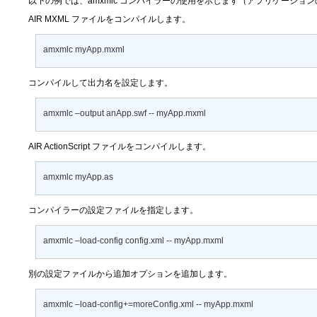
以下の例では、amxmlc コンパイラーの使用を示します（アプリケーションの A
AIR MXML ファイルをコンパイルします。
amxmlc myApp.mxml
コンパイルして出力名を設定します。
amxmlc –output anApp.swf -- myApp.mxml
AIR ActionScript ファイルをコンパイルします。
amxmlc myApp.as
コンパイラーの設定ファイルを指定します。
amxmlc –load-config config.xml -- myApp.mxml
別の設定ファイルから追加オプションを追加します。
amxmlc –load-config+=moreConfig.xml -- myApp.mxml