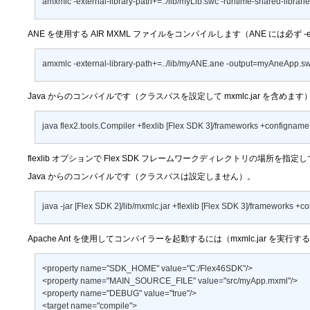
amxmlc -external-library-path+=../lib/myLib.swc -runtime-shared-librar
ANE を使用する AIR MXML ファイルをコンパイルします（ANE には必ず
-
amxmlc -external-library-path+=../lib/myANE.ane -output=myAneApp.s
Java からのコンパイルです（クラスパスを設定して
mxmlc.jar
を含めます
java flex2.tools.Compiler +flexlib [Flex SDK 3]/frameworks +configname
flexlib オプションで Flex SDK フレームワークディレクトリの場所を指定し
Java からのコンパイルです（クラスパスは設定しません）。
java -jar [Flex SDK 2]/lib/mxmlc.jar +flexlib [Flex SDK 3]/frameworks +
Apache Ant を使用してコンパイラーを起動するには（mxmlc.jar を実行する
<property name="SDK_HOME" value="C:/Flex46SDK"/> 

<property name="MAIN_SOURCE_FILE" value="src/myApp.mxml"/> 

<property name="DEBUG" value="true"/> 

<target name="compile"> 
