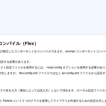
ンパイル（Flex）
および独立したコンポーネントをコンパイルできます。acompc コンポーネントコンパ
指定する必要があります。
ト設定ファイルを使用するには、–load-config オプションを使用する必要があ
を呼び出しますが、
flex-config.xml
ファイルではなく
air-config.xml
ファイルから設定オ
を入力（場合によっては誤入力）しないで済みます。ローカル設定ファイルを読み込むには、
ager と Particle という 2 つのクラスを使用してライブラリを作成するための設定