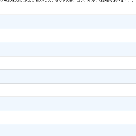
ctionScript および MXML のアセットのみ、コンパイルする必要があります）。