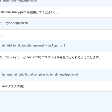
ies=myrsl.swf -- myApp.mxml
external-library-path
を使用してください）。
wf -- myAneApp.mxml
）。
=air [additional compiler options] -- myApp.mxml
て、コンパイラーが flex_config.xml ファイルを見つけられるようにします。
configname=air [additional compiler options] -- myApp.mxml
 Java タスクの例）：