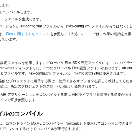
ルします。
ラスをコンパイルします。
ュメントファイルを生成します。
ジョンが air-config.xml ファイルから（flex-config.xml ファイルか
は、
Flex に関するドキュメント
を参照してください。ここでは、作業の開始を支援し、
載しています。
設定ファイルを使用します。グローバル Flex SDK 設定ファイルには、コンパ
works ディレクトリに、2 つのグローバル Flex 設定ファイルがあります。air-co
イルです。flex-config.xml ファイルは、mxmlc の実行時に使用されます。
すが、本格的なプロジェクトに着手する際は、使用できるオプションを詳しく検討して
値は、所定のプロジェクトのグローバル値より優先されます。
、AIR アプリケーションをコンパイルする際は AIR ライブラリを参照する必要
ラインで直接参照します。
スファイルのコンパイル
MXML アセットは、コマンドライン MXML コンパイラー（amxmlc）を使用してコンパイ
ファイルにパブリッシュするだけでコンパイルが実行されます）。