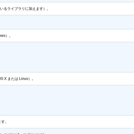
いるライブラリに加えます）。
ows）。
X または Linux）。
ます。