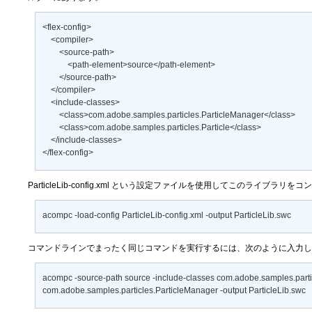
<flex-config> 

    <compiler> 

        <source-path> 

            <path-element>source</path-element> 

        </source-path> 

    </compiler> 

    <include-classes> 

        <class>com.adobe.samples.particles.ParticleManager</class> 

        <class>com.adobe.samples.particles.Particle</class> 

    </include-classes> 

</flex-config>
ParticleLib-config.xml
という設定ファイルを使用してこのライブラリをコン
acompc -load-config ParticleLib-config.xml -output ParticleLib.swc
コマンドラインでまったく同じコマンドを実行するには、次のように入力し
acompc -source-path source -include-classes com.adobe.samples.particl
com.adobe.samples.particles.ParticleManager -output ParticleLib.swc