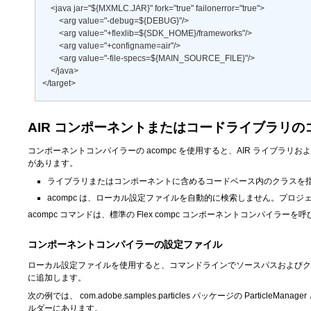
    <java jar="${MXMLC.JAR}" fork="true" failonerror="true"> 

        <arg value="-debug=${DEBUG}"/> 

        <arg value="+flexlib=${SDK_HOME}/frameworks"/> 

        <arg value="+configname=air"/> 

        <arg value="-file-specs=${MAIN_SOURCE_FILE}"/> 

    </java> 

</target>
AIR コンポーネントまたはコードライブラリのコ
コンポーネントコンパイラーの acompc を使用すると、AIR ライブラリ
があります。
ライブラリまたはコンポーネントに含めるコードベース内のクラスを
acompc は、ローカル設定ファイルを自動的に検索しません。プロジェク
acompc コマンドは、標準の Flex compc コンポーネントコンパイラー
コンポーネントコンパイラーの設定ファイル
ローカル設定ファイルを使用すると、コマンドラインでソースパスおよびクラス名
に追加します。
次の例では、
com.adobe.samples.particles
パッケージの ParticleMan
ルダーにあります。