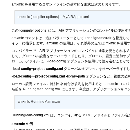
amxmlc を使用するコマンドラインの基本的な形式は次のとおりです。
amxmlc [compiler options] -- MyAIRApp.mxml
この
[compiler options]
には、AIR アプリケーションのコンパイルに使用
amxmlc コマンドは、追加パラメーターとして
+configname=air
を指定して標
イラーに指示します。amxmlc の使用は、それ以外の点では mxmlc を使
コンパイラーで、AIR アプリケーションのコンパイルに通常必要とされる AIR
して、グローバル設定をオーバーライドしたり、グローバル設定に追加オプ
ローカルファイルは、
-load-config
オプションを使用して読み込むことがで
-load-config=project-config.xml
グローバルオプションをオーバーライドし
-load-config+=project-config.xml
-library-path
オプションなど、複数の値
ローカル設定ファイルに特別の名前付け規則を使用すると、amxmlc コン
名前を
RunningMan-config.xml
にします。今度は、アプリケーションをコ
amxmlc RunningMan.mxml
RunningMan-config.xml
は、コンパイルする MXML ファイルとファイル
amxmlc の例