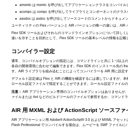
amxmlc は mxmlc を呼び出してアプリケーションクラスをコンパイ
acompc は compc を呼び出してライブラリとコンポーネントのク
aasdoc は asdoc を呼び出してソースコードのコメントからドキ
ユーティリティの Flex バージョンと AIR バージョンの唯一の違いは、AIR バー
Flex SDK ツールおよびそれらのコマンドラインオプションについて詳しく
違いを示すことを目的として、Flex SDK ツールの基本レベルの情報を記
コンパイラー設定
通常、コンパイルオプションの指定には、コマンドラインと共に 1 つ以上の
各自の開発環境に合わせて編集できます。Flex SDK のインストール先の frame
す。AIR ライブラリを組み込むことによってコンパイラーを AIR 用に設定するファ
デフォルト設定値は Flex と AIR の機能を確認するには適していま
ローカル設定ファイルで指定することができます。ローカル設定ファイルの
注意：
AIR アプリケーション専用のコンパイルオプションはありませんが
ァイルまたは Ant などのビルドツールのファイルで参照するか、コマンド
AIR 用 MXML および ActionScript ソー
AIR アプリケーション用 Adobe® ActionScript® 3.0 および 
Flash Professional でコンパイルする場合は、ムービーを SWF 