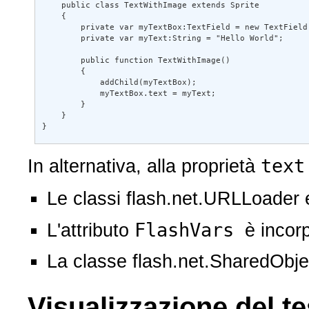
    public class TextWithImage extends Sprite 

    { 

        private var myTextBox:TextField = new TextField(); 

        private var myText:String = "Hello World"; 

        public function TextWithImage() 

        { 

            addChild(myTextBox); 

            myTextBox.text = myText; 

        } 

    } 

}
text
In alternativa, alla proprietà
è 
Le classi flash.net.URLLoader e fl
FlashVars
L'attributo
è incorpora
La classe flash.net.SharedObject ge
Visualizzazione del tes