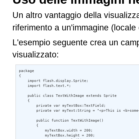
Un altro vantaggio della visualizzazi
riferimento a un'immagine (locale o 
L'esempio seguente crea un campo d
visualizzato:
package 

{ 

    import flash.display.Sprite; 

    import flash.text.*; 

    public class TextWithImage extends Sprite 

    { 

        private var myTextBox:TextField; 

        private var myText:String = "<p>This is <b>some</b> c
        public function TextWithImage() 

        { 

            myTextBox.width = 200; 

            myTextBox.height = 200; 
