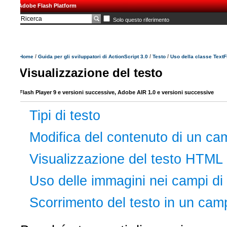
Adobe Flash Platform
Solo questo riferimento
/
/
/
Home
Guida per gli sviluppatori di ActionScript 3.0
Testo
Uso della classe TextField
Visualizzazione del testo
Flash Player 9 e versioni successive, Adobe AIR 1.0 e versioni successive
Tipi di testo
Modifica del contenuto di un campo 
Visualizzazione del testo HTML
Uso delle immagini nei campi di tes
Scorrimento del testo in un campo d