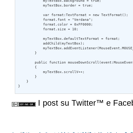
            myTextBox.background = true; 

            myTextBox.border = true; 

            var format:TextFormat = new TextFormat(); 

            format.font = "Verdana"; 

            format.color = 0xFF0000; 

            format.size = 10; 

            myTextBox.defaultTextFormat = format; 

            addChild(myTextBox); 

            myTextBox.addEventListener(MouseEvent.MOUSE_DOWN,
        } 

        public function mouseDownScroll(event:MouseEvent):voi
        { 

            myTextBox.scrollV++; 

        } 

    } 

}
I post su Twitter™ e Faceboo