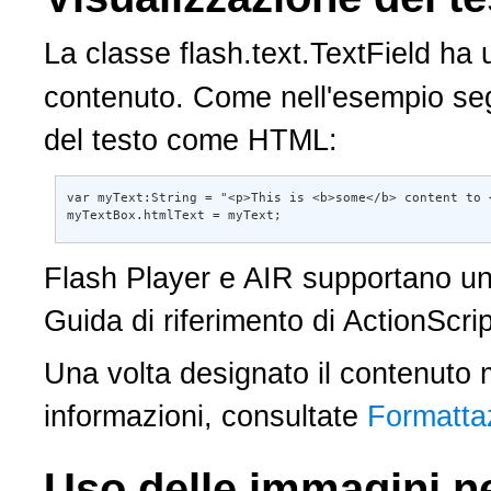
La classe flash.text.TextField ha una
contenuto. Come nell'esempio seguent
del testo come HTML:
var myText:String = "<p>This is <b>some</b> content to <i>ren
myTextBox.htmlText = myText;
Flash Player e AIR supportano un sot
Guida di riferimento di ActionScript 3
Una volta designato il contenuto med
informazioni, consultate
Formattazion
Uso delle immagini nei 