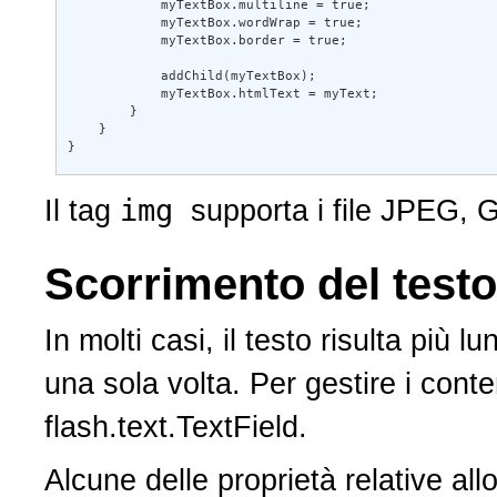
            myTextBox.multiline = true; 

            myTextBox.wordWrap = true; 

            myTextBox.border = true; 

            addChild(myTextBox); 

            myTextBox.htmlText = myText; 

        } 

    } 

}
img
Il tag
supporta i file JPEG, GI
Scorrimento del testo i
In molti casi, il testo risulta più lun
una sola volta. Per gestire i contenuti
flash.text.TextField.
Alcune delle proprietà relative allo 