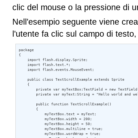
clic del mouse o la pressione di un ta
Nell'esempio seguente viene creato u
l'utente fa clic sul campo di testo, il 
package 

{ 

    import flash.display.Sprite; 

    import flash.text.*; 

    import flash.events.MouseEvent; 

    public class TextScrollExample extends Sprite 

    { 

        private var myTextBox:TextField = new TextField(); 

        private var myText:String = "Hello world and welcome 
        public function TextScrollExample() 

        { 

            myTextBox.text = myText; 

            myTextBox.width = 200; 

            myTextBox.height = 50; 

            myTextBox.multiline = true; 

            myTextBox.wordWrap = true; 
