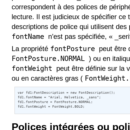
correspondent à des polices de périphé
lecture. Il est judicieux de spécifier c
descriptions de police qui utilisent des
fontName
n’est pas spécifiée, « _ser
fontPosture
La propriété
peut être 
FontPosture.NORMAL
) ou en italiq
fontWeight
peut être définie sur la 
FontWeight
ou en caractères gras (
var fd1:FontDescription = new FontDescription(); 

fd1.fontName = "Arial, Helvetica, _sans"; 

fd1.fontPosture = FontPosture.NORMAL; 

fd1.fontWeight = FontWeight.BOLD;
Polices intégrées ou pol