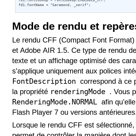
fd1.fontLookup = FontLookup.EMBEDDED_CFF; 

fd1.fontName = "Garamond, _serif";
Mode de rendu et repère
Le rendu CFF (Compact Font Format) es
et Adobe AIR 1.5. Ce type de rendu de p
texte et un affichage optimisé des cara
s’applique uniquement aux polices inté
FontDescription
correspond à ce 
renderingMode
la propriété
. Vous p
RenderingMode.NORMAL
afin qu’ell
Flash Player 7 ou versions antérieures
Lorsque le rendu CFF est sélectionné,
permet de contrôler la manière dont le