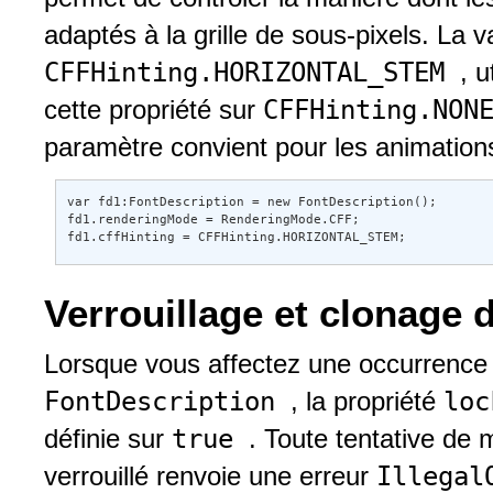
adaptés à la grille de sous-pixels. La v
CFFHinting.HORIZONTAL_STEM
, 
CFFHinting.NO
cette propriété sur
paramètre convient pour les animations 
var fd1:FontDescription = new FontDescription(); 

fd1.renderingMode = RenderingMode.CFF; 

fd1.cffHinting = CFFHinting.HORIZONTAL_STEM;
Verrouillage et clonage 
Lorsque vous affectez une occurrenc
FontDescription
lo
, la propriété
true
définie sur
. Toute tentative de 
Illegal
verrouillé renvoie une erreur