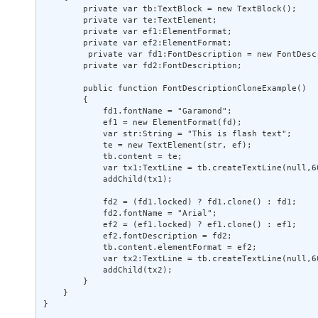
        private var tb:TextBlock = new TextBlock(); 

        private var te:TextElement; 

        private var ef1:ElementFormat; 

        private var ef2:ElementFormat; 

         private var fd1:FontDescription = new FontDescr
        private var fd2:FontDescription; 

        public function FontDescriptionCloneExample() 

        { 

            fd1.fontName = "Garamond"; 

            ef1 = new ElementFormat(fd); 

            var str:String = "This is flash text"; 

            te = new TextElement(str, ef); 

            tb.content = te; 

            var tx1:TextLine = tb.createTextLine(null,60
            addChild(tx1); 

            fd2 = (fd1.locked) ? fd1.clone() : fd1; 

            fd2.fontName = "Arial"; 

            ef2 = (ef1.locked) ? ef1.clone() : ef1; 

            ef2.fontDescription = fd2; 

            tb.content.elementFormat = ef2; 

            var tx2:TextLine = tb.createTextLine(null,60
            addChild(tx2); 

        } 

    } 

}