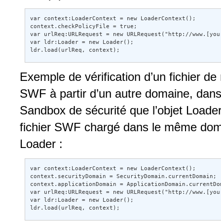
var context:LoaderContext = new LoaderContext(); 

context.checkPolicyFile = true; 

var urlReq:URLRequest = new URLRequest("http://www.[you
var ldr:Loader = new Loader(); 

ldr.load(urlReq, context);
Exemple de vérification d’un fichier de
SWF à partir d’un autre domaine, dans 
Sandbox de sécurité que l’objet Loader.
fichier SWF chargé dans le même domai
Loader :
var context:LoaderContext = new LoaderContext(); 

context.securityDomain = SecurityDomain.currentDomain; 

context.applicationDomain = ApplicationDomain.currentDom
var urlReq:URLRequest = new URLRequest("http://www.[you
var ldr:Loader = new Loader(); 

ldr.load(urlReq, context);