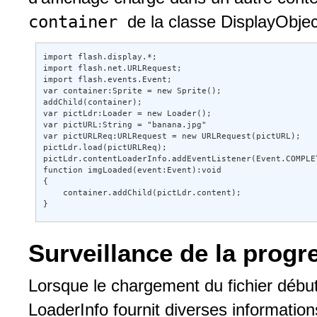
container
de la classe DisplayObjec
import flash.display.*; 

import flash.net.URLRequest; 

import flash.events.Event; 

var container:Sprite = new Sprite(); 

addChild(container); 

var pictLdr:Loader = new Loader(); 

var pictURL:String = "banana.jpg" 

var pictURLReq:URLRequest = new URLRequest(pictURL); 

pictLdr.load(pictURLReq); 

pictLdr.contentLoaderInfo.addEventListener(Event.COMPLET
function imgLoaded(event:Event):void 

{ 

    container.addChild(pictLdr.content);  

}
Surveillance de la prog
Lorsque le chargement du fichier début
LoaderInfo fournit diverses informatio