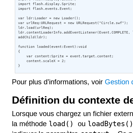
import flash.display.Sprite; 

import flash.events.Event; 

var ldr:Loader = new Loader(); 

var urlReq:URLRequest = new URLRequest("Circle.swf"); 

ldr.load(urlReq); 

ldr.contentLoaderInfo.addEventListener(Event.COMPLETE, l
addChild(ldr); 

function loaded(event:Event):void 

{ 

    var content:Sprite = event.target.content; 

    content.scaleX = 2; 

}
Pour plus d’informations, voir
Gestion
Définition du contexte 
Lorsque vous chargez un fichier extern
load()
loadBytes(
la méthode
ou