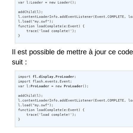
var l:Loader = new Loader(); 

addChild(l); 

l.contentLoaderInfo.addEventListener(Event.COMPLETE, loa
l.load("my.swf"); 

function loadComplete(e:Event) { 

    trace('load complete!'); 

}
Il est possible de mettre à jour ce cod
suit :
import 
fl.display.ProLoader
; 

import flash.events.Event; 

var l:
ProLoader
 = new 
ProLoader
(); 

addChild(l); 

l.contentLoaderInfo.addEventListener(Event.COMPLETE, loa
l.load("my.swf"); 

function loadComplete(e:Event) { 

    trace('load complete!'); 

}