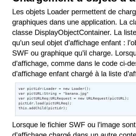
Les objets Loader permettent de charge
graphiques dans une application. La c
classe DisplayObjectContainer. La list
qu’un seul objet d’affichage enfant : l’o
SWF ou graphique qu’il charge. Lorsque
d’affichage, comme dans le code ci-de
d’affichage enfant chargé à la liste d’a
var pictLdr:Loader = new Loader(); 

var pictURL:String = "banana.jpg" 

var pictURLReq:URLRequest = new URLRequest(pictURL); 

pictLdr.load(pictURLReq); 

this.addChild(pictLdr);
Lorsque le fichier SWF ou l’image sont
d’affichage chargé dans un autre conten