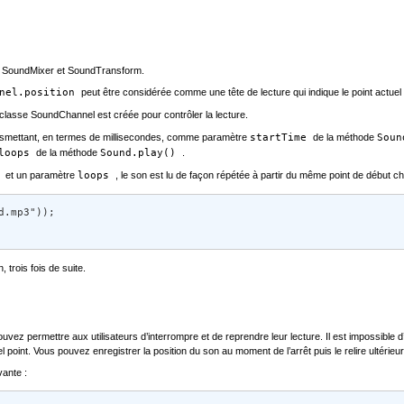
el, SoundMixer et SoundTransform.
nnel.position
peut être considérée comme une tête de lecture qui indique le point actue
classe SoundChannel est créée pour contrôler la lecture.
 transmettant, en termes de millisecondes, comme paramètre
startTime
de la méthode
Sou
loops
de la méthode
Sound.play()
.
e
et un paramètre
loops
, le son est lu de façon répétée à partir du même point de début c
.mp3")); 

 trois fois de suite.
vez permettre aux utilisateurs d’interrompre et de reprendre leur lecture. Il est impossible d
point. Vous pouvez enregistrer la position du son au moment de l’arrêt puis le relire ultérieur
vante :