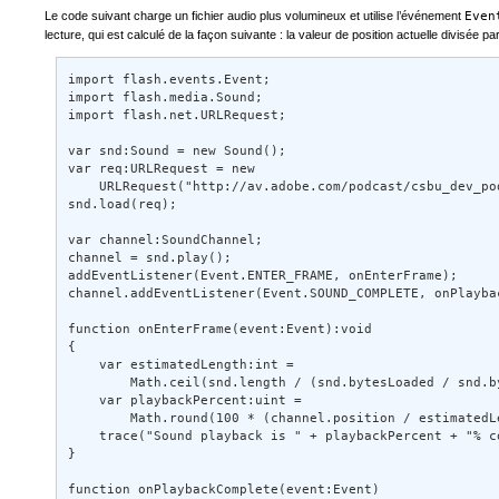
Le code suivant charge un fichier audio plus volumineux et utilise l’événement
Even
lecture, qui est calculé de la façon suivante : la valeur de position actuelle divisée p
import flash.events.Event; 

import flash.media.Sound; 

import flash.net.URLRequest; 

var snd:Sound = new Sound(); 

var req:URLRequest = new  

    URLRequest("http://av.adobe.com/podcast/csbu_dev_pod
snd.load(req); 

var channel:SoundChannel; 

channel = snd.play(); 

addEventListener(Event.ENTER_FRAME, onEnterFrame); 

channel.addEventListener(Event.SOUND_COMPLETE, onPlaybac
function onEnterFrame(event:Event):void 

{ 

    var estimatedLength:int =  

        Math.ceil(snd.length / (snd.bytesLoaded / snd.by
    var playbackPercent:uint =  

        Math.round(100 * (channel.position / estimatedLe
    trace("Sound playback is " + playbackPercent + "% co
} 

function onPlaybackComplete(event:Event) 
