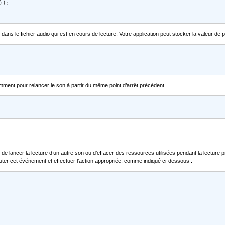
); 

t dans le fichier audio qui est en cours de lecture. Votre application peut stocker la valeur de 
mment pour relancer le son à partir du même point d’arrêt précédent.
afin de lancer la lecture d’un autre son ou d’effacer des ressources utilisées pendant la lec
couter cet événement et effectuer l’action appropriée, comme indiqué ci-dessous :