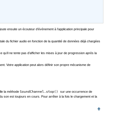
 ajoute ensuite un écouteur d’événement à l’application principale pour
otale du fichier audio en fonction de la quantité de données déjà chargées
e qu’il ne tente pas d’afficher les mises à jour de progression après la
ent. Votre application peut alors définir son propre mécanisme de
elle la méthode
SoundChannel.stop()
sur une occurrence de
u son est toujours en cours. Pour arrêter à la fois le chargement et la