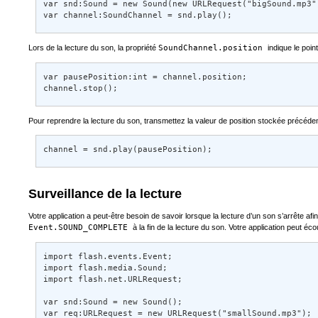
var snd:Sound = new Sound(new URLRequest("bigSound.mp3")
var channel:SoundChannel = snd.play();
Lors de la lecture du son, la propriété
SoundChannel.position
indique le poin
var pausePosition:int = channel.position; 

channel.stop();
Pour reprendre la lecture du son, transmettez la valeur de position stockée précéde
channel = snd.play(pausePosition);
Surveillance de la lecture
Votre application a peut-être besoin de savoir lorsque la lecture d’un son s’arrête 
Event.SOUND_COMPLETE
à la fin de la lecture du son. Votre application peut é
import flash.events.Event; 

import flash.media.Sound; 

import flash.net.URLRequest; 

var snd:Sound = new Sound(); 

var req:URLRequest = new URLRequest("smallSound.mp3"); 
