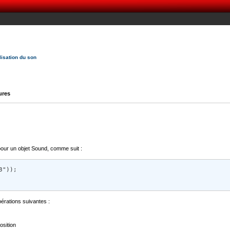
ilisation du son
ures
our un objet Sound, comme suit :
")); 

pérations suivantes :
osition