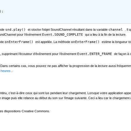
; 

hode
snd.play()
et stocke l’objet SoundChannel résultant dans la variable
channel
. Il
SoundChannel pour l’événement
Event.SOUND_COMPLETE
qui a lieu à la fin de la lecture.
hode
onEnterFrame()
est appelée. La méthode
onEnterFrame()
estime la longueur t
, supprimant l’écouteur d’événement pour l’événement
Event.ENTER_FRAME
de façon à c
 Dans certains cas, vous pouvez ne pas afficher la progression de la lecture aussi fréquemm
es heures
.
ntinu, c’est-à-dire ceux qui sont lus pendant leur chargement. Lorsque votre application app
e image puis elle relance au début du son sur l’image suivante. Ceci a lieu car le chargement d
les dispositions Creative Commons.