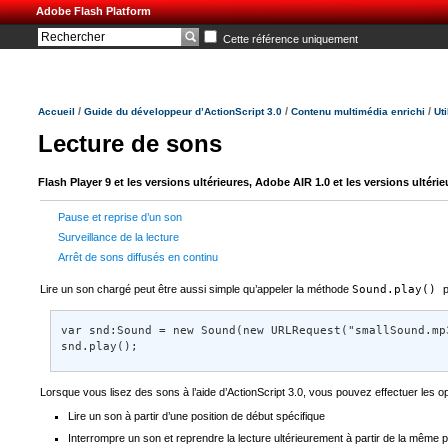
Adobe Flash Platform
Cette référence uniquement
/
/
/
Accueil
Guide du développeur d’ActionScript 3.0
Contenu multimédia enrichi
Ut
Lecture de sons
Flash Player 9 et les versions ultérieures, Adobe AIR 1.0 et les versions ultérie
Pause et reprise d’un son
Surveillance de la lecture
Arrêt de sons diffusés en continu
Lire un son chargé peut être aussi simple qu’appeler la méthode
Sound.play()
p
var snd:Sound = new Sound(new URLRequest("smallSound.mp3
snd.play();
Lorsque vous lisez des sons à l’aide d’ActionScript 3.0, vous pouvez effectuer les o
Lire un son à partir d’une position de début spécifique
Interrompre un son et reprendre la lecture ultérieurement à partir de la même p