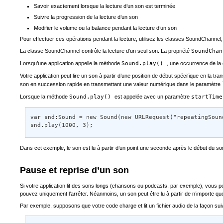
Savoir exactement lorsque la lecture d’un son est terminée
Suivre la progression de la lecture d’un son
Modifier le volume ou la balance pendant la lecture d’un son
Pour effectuer ces opérations pendant la lecture, utilisez les classes SoundChann
La classe SoundChannel contrôle la lecture d’un seul son. La propriété
SoundCha
Lorsqu’une application appelle la méthode
Sound.play()
, une occurrence de la 
Votre application peut lire un son à partir d’une position de début spécifique en la
son en succession rapide en transmettant une valeur numérique dans le paramètre
Lorsque la méthode
Sound.play()
est appelée avec un paramètre
startTim
var snd:Sound = new Sound(new URLRequest("repeatingSound
snd.play(1000, 3);
Dans cet exemple, le son est lu à partir d’un point une seconde après le début du son,
Pause et reprise d’un son
Si votre application lit des sons longs (chansons ou podcasts, par exemple), vous pou
pouvez uniquement l’arrêter. Néanmoins, un son peut être lu à partir de n’importe quel 
Par exemple, supposons que votre code charge et lit un fichier audio de la façon sui