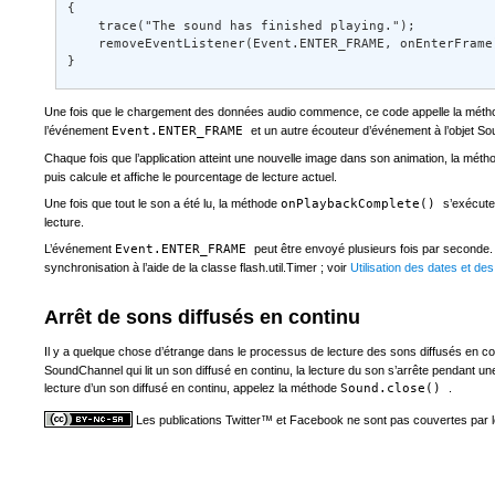
{ 

    trace("The sound has finished playing."); 

    removeEventListener(Event.ENTER_FRAME, onEnterFrame)
}
Une fois que le chargement des données audio commence, ce code appelle la mét
l’événement
Event.ENTER_FRAME
et un autre écouteur d’événement à l’objet 
Chaque fois que l’application atteint une nouvelle image dans son animation, la mét
puis calcule et affiche le pourcentage de lecture actuel.
Une fois que tout le son a été lu, la méthode
onPlaybackComplete()
s’exécute
lecture.
L’événement
Event.ENTER_FRAME
peut être envoyé plusieurs fois par seconde.
synchronisation à l’aide de la classe flash.util.Timer ; voir
Utilisation des dates et d
Arrêt de sons diffusés en continu
Il y a quelque chose d’étrange dans le processus de lecture des sons diffusés en co
SoundChannel qui lit un son diffusé en continu, la lecture du son s’arrête pendant un
lecture d’un son diffusé en continu, appelez la méthode
Sound.close()
.
Les publications Twitter™ et Facebook ne sont pas couvertes par 