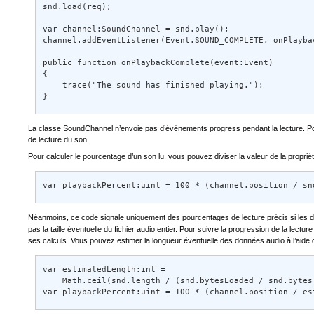
snd.load(req); 

var channel:SoundChannel = snd.play(); 

channel.addEventListener(Event.SOUND_COMPLETE, onPlaybac
public function onPlaybackComplete(event:Event) 

{ 

    trace("The sound has finished playing."); 

}
La classe SoundChannel n’envoie pas d’événements progress pendant la lecture. Pour f
de lecture du son.
Pour calculer le pourcentage d’un son lu, vous pouvez diviser la valeur de la proprié
var playbackPercent:uint = 100 * (channel.position / sn
Néanmoins, ce code signale uniquement des pourcentages de lecture précis si les do
pas la taille éventuelle du fichier audio entier. Pour suivre la progression de la lectur
ses calculs. Vous pouvez estimer la longueur éventuelle des données audio à l’aide
var estimatedLength:int =  

    Math.ceil(snd.length / (snd.bytesLoaded / snd.bytesT
var playbackPercent:uint = 100 * (channel.position / es