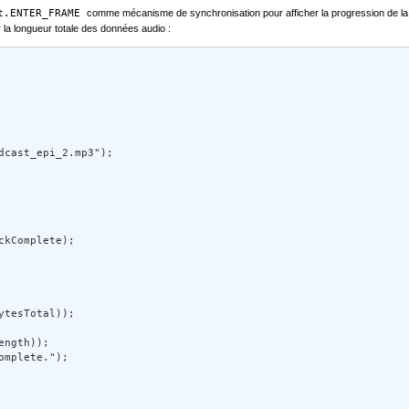
t.ENTER_FRAME
comme mécanisme de synchronisation pour afficher la progression de la le
ar la longueur totale des données audio :
cast_epi_2.mp3"); 

kComplete); 

tesTotal)); 

ngth)); 

mplete."); 
