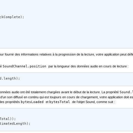
kComplete); 

ournir des informations relatives à la progression de la lecture, votre application peut défi
té
SoundChannel.position
par la longueur des données audio en cours de lecture :
d.length);
nnées audio ont été totalement chargées avant le début de la lecture. La propriété
Sound
e d’un son diffusé en continu qui est toujours en cours de chargement, votre application doit esti
 des propriétés
bytesLoaded
et
bytesTotal
de l’objet Sound, comme suit :
otal)); 

timatedLength);