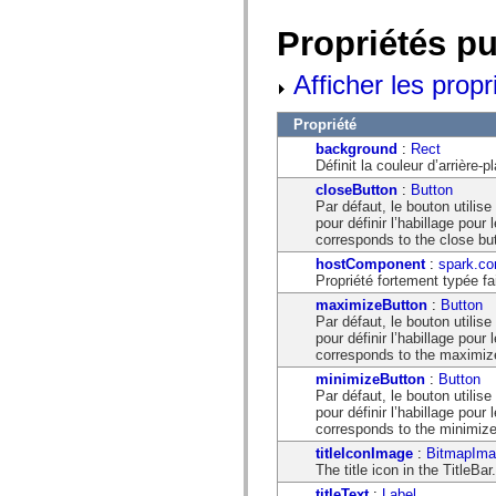
flash.net.dns
flash.net.drm
Propriétés p
flash.notifications
flash.permissions
flash.printing
Afficher les propr
flash.profiler
flash.sampler
flash.security
Propriété
flash.sensors
background
:
Rect
flash.system
Définit la couleur d’arrière-p
flash.text
flash.text.engine
closeButton
:
Button
flash.text.ime
Par défaut, le bouton util
flash.ui
pour définir l’habillage pour
flash.utils
corresponds to the close bu
flash.xml
hostComponent
:
spark.co
flashx.textLayout
Propriété fortement typée f
flashx.textLayout.compose
flashx.textLayout.container
maximizeButton
:
Button
flashx.textLayout.conversion
Par défaut, le bouton util
flashx.textLayout.edit
pour définir l’habillage pour
flashx.textLayout.elements
corresponds to the maximiz
flashx.textLayout.events
minimizeButton
:
Button
flashx.textLayout.factory
Par défaut, le bouton util
flashx.textLayout.formats
pour définir l’habillage pour
flashx.textLayout.operations
corresponds to the minimize
flashx.textLayout.utils
flashx.undo
titleIconImage
:
BitmapIma
mx.accessibility
The title icon in the TitleBar.
mx.automation
titleText
:
Label