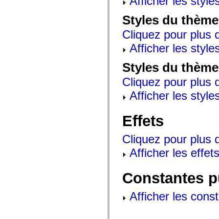
Afficher les style
mx.olap
mx.olap.aggregators
Styles du thème
mx.preloaders
mx.printing
Cliquez pour plus d
mx.resources
mx.rpc
Afficher les style
mx.rpc.events
mx.rpc.http
mx.rpc.http.mxml
Styles du thème
mx.rpc.mxml
mx.rpc.remoting
Cliquez pour plus d
mx.rpc.remoting.mxml
Afficher les style
mx.rpc.soap
mx.rpc.soap.mxml
mx.rpc.wsdl
mx.rpc.xml
Effets
mx.skins
mx.skins.halo
Cliquez pour plus d
mx.skins.spark
mx.skins.wireframe
Afficher les effets
mx.skins.wireframe.windowChrome
mx.states
mx.styles
Constantes p
mx.utils
mx.validators
spark.accessibility
Afficher les cons
spark.automation.delegates
spark.automation.delegates.components
spark.automation.delegates.components.gridClasses
spark.automation.delegates.components.mediaClasses