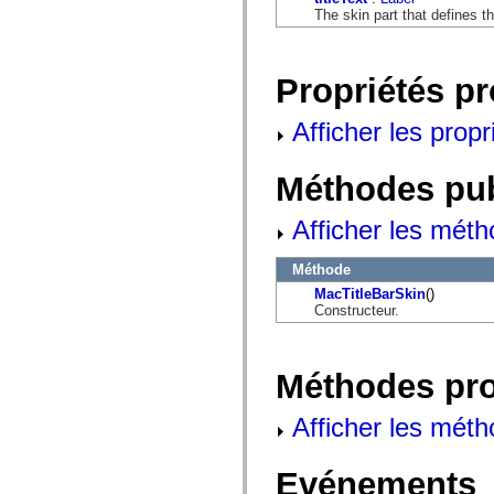
mx.automation.air
The skin part that defines th
mx.automation.delegates
mx.automation.delegates.advancedDataGrid
mx.automation.delegates.charts
mx.automation.delegates.containers
Propriétés p
mx.automation.delegates.controls
mx.automation.delegates.controls.dataGridClasses
mx.automation.delegates.controls.fileSystemClasses
Afficher les propr
mx.automation.delegates.core
mx.automation.delegates.flashflexkit
mx.automation.events
Méthodes pu
mx.binding
mx.binding.utils
mx.charts
Afficher les méth
mx.charts.chartClasses
mx.charts.effects
Méthode
mx.charts.effects.effectClasses
mx.charts.events
MacTitleBarSkin
()
mx.charts.renderers
Constructeur.
mx.charts.series
mx.charts.series.items
mx.charts.series.renderData
mx.charts.styles
Méthodes pr
mx.collections
mx.collections.errors
mx.containers
Afficher les méth
mx.containers.accordionClasses
mx.containers.dividedBoxClasses
mx.containers.errors
Evénements
mx.containers.utilityClasses