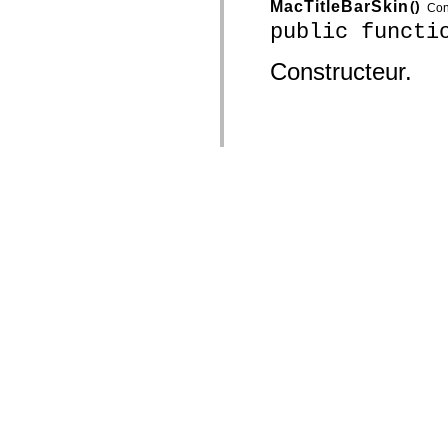
MacTitleBarSkin
()
Con
public functi
Constructeur.
© 2015 A