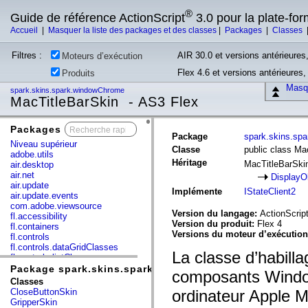
®
Guide de référence ActionScript
3.0 pour la plate-fo
Accueil
|
Masquer la liste des packages et des classes
|
Packages
|
Classes
Filtres :
AIR 30.0 et versions antérieures,
Moteurs d’exécution
Flex 4.6 et versions antérieures
Produits
Masqu
spark.skins.spark.windowChrome
MacTitleBarSkin - AS3 Flex
Packages
x
Package
spark.skins.sp
Niveau supérieur
Classe
public class Ma
adobe.utils
Héritage
MacTitleBarSk
air.desktop
air.net
DisplayO
air.update
Implémente
IStateClient2
air.update.events
com.adobe.viewsource
Version du langage:
ActionScript
fl.accessibility
Version du produit:
Flex 4
fl.containers
Versions du moteur d’exécutio
fl.controls
fl.controls.dataGridClasses
La classe d’habilla
fl.controls.listClasses
fl.controls.progressBarClasses
Package spark.skins.spark.windowChrome
composants Windo
fl.core
Classes
fl.data
CloseButtonSkin
ordinateur Apple M
fl.display
GripperSkin