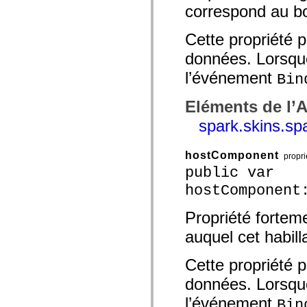
correspond au b
spark.skins.mobile
spark.skins.mobile.supportClasses
spark.skins.spark
Cette propriété p
spark.skins.spark.mediaClasses.fullScreen
spark.skins.spark.mediaClasses.normal
données. Lorsque 
spark.skins.spark.windowChrome
spark.skins.wireframe
l’événement
Bin
spark.skins.wireframe.mediaClasses
spark.skins.wireframe.mediaClasses.fullScreen
spark.transitions
Eléments de l’
spark.utils
spark.skins.s
spark.validators
spark.validators.supportClasses
Eléments du langage
hostComponent
propri
Constantes globales
Fonctions globales
public var
Opérateurs
hostComponent
Instructions, mots clés et directives
Types spéciaux
Annexes
Propriété fortem
Nouveautés
auquel cet habill
Erreurs de compilation
Avertissements du compilateur
Erreurs d’exécution
Cette propriété p
Migration vers ActionScript 3
Jeux de caractères pris en charge
données. Lorsque 
Balises MXML uniquement
Eléments XML de mouvement
l’événement
Bin
Balises Timed Text