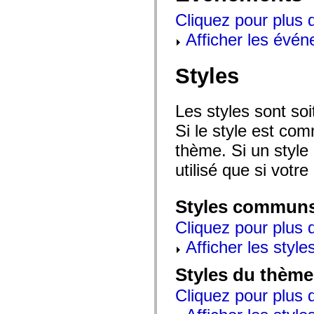
mx.controls
Cliquez pour plus 
mx.controls.advancedDataGridClasses
mx.controls.dataGridClasses
Afficher les évén
mx.controls.listClasses
mx.controls.menuClasses
mx.controls.olapDataGridClasses
mx.controls.scrollClasses
Styles
mx.controls.sliderClasses
mx.controls.textClasses
mx.controls.treeClasses
Les styles sont so
mx.controls.videoClasses
mx.core
Si le style est com
mx.core.windowClasses
mx.effects
thème. Si un style 
mx.effects.easing
mx.effects.effectClasses
utilisé que si votre
mx.events
mx.filters
mx.flash
Styles commun
mx.formatters
mx.geom
Cliquez pour plus d
mx.graphics
mx.graphics.codec
Afficher les style
mx.graphics.shaderClasses
mx.logging
mx.logging.errors
Styles du thème
mx.logging.targets
mx.managers
Cliquez pour plus d
mx.modules
mx.netmon