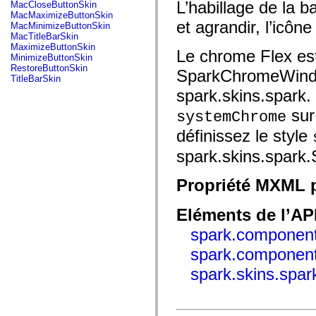
fl.events
L’habillage de la b
MacCloseButtonSkin
fl.ik
MacMaximizeButtonSkin
fl.lang
et agrandir, l’icône 
MacMinimizeButtonSkin
fl.livepreview
MacTitleBarSkin
fl.managers
MaximizeButtonSkin
Le chrome Flex est 
fl.motion
MinimizeButtonSkin
fl.motion.easing
RestoreButtonSkin
SparkChromeWindo
fl.rsl
TitleBarSkin
fl.text
spark.skins.spark. 
fl.transitions
fl.transitions.easing
sur 
systemChrome
fl.video
flash.accessibility
définissez le style
flash.concurrent
flash.crypto
spark.skins.spark
flash.data
flash.desktop
flash.display
Propriété MXML p
flash.display3D
flash.display3D.textures
Eléments de l’AP
flash.errors
flash.events
spark.component
flash.external
flash.filesystem
spark.componen
flash.filters
flash.geom
spark.skins.spa
flash.globalization
flash.html
flash.media
flash.net