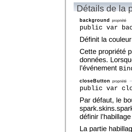
spark.automation.delegates.components.supportClasses
Détails de la 
spark.automation.delegates.skins.spark
spark.automation.events
spark.collections
background
propriété
spark.components
spark.components.calendarClasses
public var ba
spark.components.gridClasses
spark.components.mediaClasses
Définit la couleur
spark.components.supportClasses
spark.components.windowClasses
spark.core
Cette propriété p
spark.effects
spark.effects.animation
données. Lorsque 
spark.effects.easing
spark.effects.interpolation
l’événement
Bin
spark.effects.supportClasses
spark.events
spark.filters
closeButton
propriété
spark.formatters
public var cl
spark.formatters.supportClasses
spark.globalization
spark.globalization.supportClasses
Par défaut, le bo
spark.layouts
spark.layouts.supportClasses
spark.skins.spa
spark.managers
spark.modules
définir l’habilla
spark.preloaders
spark.primitives
La partie habilla
spark.primitives.supportClasses
spark.skins