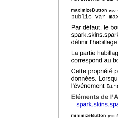
Liste des éléments déconseillés
Constantes d’implémentation d’accessibilité
maximizeButton
propri
Utilisation des exemples de code ActionScript
public var ma
Informations juridiques
Par défaut, le bo
spark.skins.spa
définir l’habillag
La partie habilla
correspond au bo
Cette propriété p
données. Lorsque 
l’événement
Bin
Eléments de l’
spark.skins.s
minimizeButton
propri