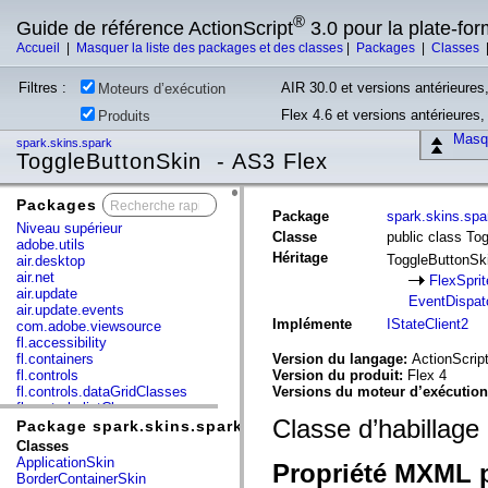
®
Guide de référence ActionScript
3.0 pour la plate-fo
Accueil
|
Masquer la liste des packages et des classes
|
Packages
|
Classes
Filtres :
AIR 30.0 et versions antérieures,
Moteurs d’exécution
Flex 4.6 et versions antérieures
Produits
Masqu
spark.skins.spark
ToggleButtonSkin - AS3 Flex
Packages
x
Package
spark.skins.spa
Niveau supérieur
Classe
public class To
adobe.utils
Héritage
ToggleButtonSk
air.desktop
air.net
FlexSprit
air.update
EventDispat
air.update.events
Implémente
IStateClient2
com.adobe.viewsource
fl.accessibility
fl.containers
Version du langage:
ActionScript
fl.controls
Version du produit:
Flex 4
fl.controls.dataGridClasses
Versions du moteur d’exécutio
fl.controls.listClasses
Classe d’habillage
fl.controls.progressBarClasses
Package spark.skins.spark
fl.core
Classes
fl.data
ApplicationSkin
Propriété MXML p
fl.display
BorderContainerSkin