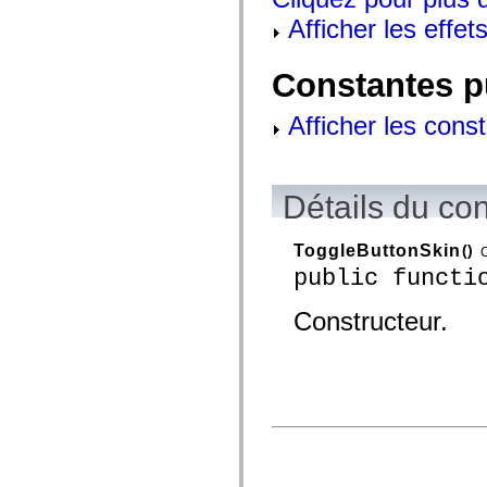
mx.controls
Afficher les effets
mx.controls.advancedDataGridClasses
mx.controls.dataGridClasses
mx.controls.listClasses
mx.controls.menuClasses
Constantes p
mx.controls.olapDataGridClasses
mx.controls.scrollClasses
Afficher les cons
mx.controls.sliderClasses
mx.controls.textClasses
mx.controls.treeClasses
mx.controls.videoClasses
mx.core
Détails du co
mx.core.windowClasses
mx.effects
mx.effects.easing
ToggleButtonSkin
()
C
mx.effects.effectClasses
mx.events
public functi
mx.filters
mx.flash
Constructeur.
mx.formatters
mx.geom
mx.graphics
mx.graphics.codec
mx.graphics.shaderClasses
mx.logging
mx.logging.errors
mx.logging.targets
mx.managers
mx.modules
mx.netmon