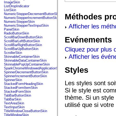
flash.net.dns
ImageSkin
flash.net.drm
ListDropIndicator
flash.notifications
ListSkin
flash.permissions
NumericStepperDecrementButtonSkin
Méthodes pr
flash.printing
NumericStepperIncrementButtonSkin
flash.profiler
NumericStepperSkin
flash.sampler
Afficher les méth
NumericStepperTextInputSkin
flash.security
PanelSkin
flash.sensors
RadioButtonSkin
flash.system
Evénements
ScrollBarDownButtonSkin
flash.text
ScrollBarLeftButtonSkin
flash.text.engine
ScrollBarRightButtonSkin
flash.text.ime
Cliquez pour plus 
ScrollBarUpButtonSkin
flash.ui
ScrollerSkin
Afficher les évén
flash.utils
SkinnableContainerSkin
flash.xml
SkinnableDataContainerSkin
flashx.textLayout
SkinnablePopUpContainerSkin
flashx.textLayout.compose
Styles
SparkChromeWindowedApplicationSkin
flashx.textLayout.container
SpinnerDecrementButtonSkin
flashx.textLayout.conversion
SpinnerIncrementButtonSkin
flashx.textLayout.edit
SpinnerSkin
Les styles sont so
flashx.textLayout.elements
StackedFormHeadingSkin
flashx.textLayout.events
StackedFormItemSkin
Si le style est com
flashx.textLayout.factory
StackedFormSkin
flashx.textLayout.formats
TabBarButtonSkin
thème. Si un style 
flashx.textLayout.operations
TabBarSkin
flashx.textLayout.utils
utilisé que si votre
TextAreaSkin
flashx.undo
TextInputSkin
mx.accessibility
TitleWindowCloseButtonSkin
mx.automation
TitleWindowSkin