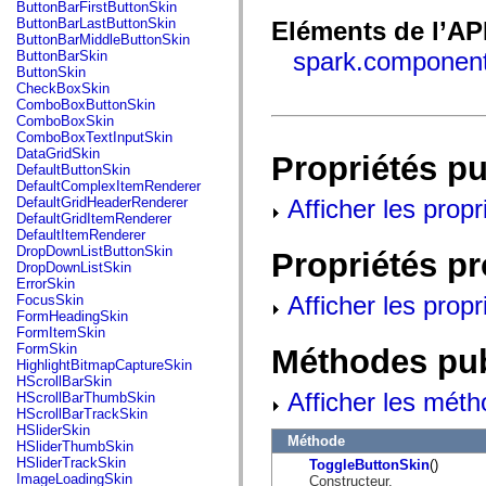
fl.events
ButtonBarFirstButtonSkin
fl.ik
ButtonBarLastButtonSkin
Eléments de l’AP
fl.lang
ButtonBarMiddleButtonSkin
fl.livepreview
spark.component
ButtonBarSkin
fl.managers
ButtonSkin
fl.motion
CheckBoxSkin
fl.motion.easing
ComboBoxButtonSkin
fl.rsl
ComboBoxSkin
fl.text
ComboBoxTextInputSkin
fl.transitions
DataGridSkin
Propriétés p
fl.transitions.easing
DefaultButtonSkin
fl.video
DefaultComplexItemRenderer
flash.accessibility
Afficher les propr
DefaultGridHeaderRenderer
flash.concurrent
DefaultGridItemRenderer
flash.crypto
DefaultItemRenderer
flash.data
DropDownListButtonSkin
Propriétés p
flash.desktop
DropDownListSkin
flash.display
ErrorSkin
flash.display3D
Afficher les propr
FocusSkin
flash.display3D.textures
FormHeadingSkin
flash.errors
FormItemSkin
flash.events
FormSkin
Méthodes pu
flash.external
HighlightBitmapCaptureSkin
flash.filesystem
HScrollBarSkin
flash.filters
Afficher les méth
HScrollBarThumbSkin
flash.geom
HScrollBarTrackSkin
flash.globalization
HSliderSkin
Méthode
flash.html
HSliderThumbSkin
flash.media
HSliderTrackSkin
ToggleButtonSkin
()
flash.net
ImageLoadingSkin
Constructeur.