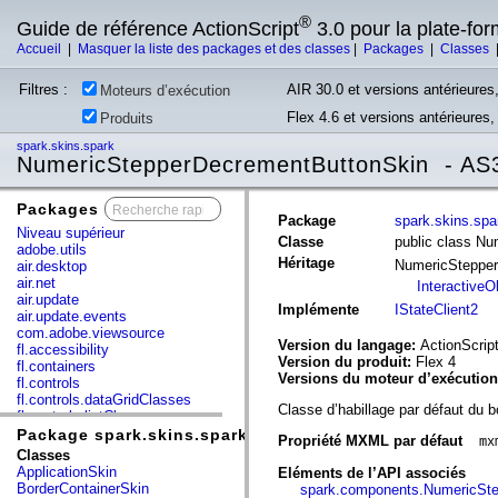
®
Guide de référence ActionScript
3.0 pour la plate-fo
Accueil
|
Masquer la liste des packages et des classes
|
Packages
|
Classes
Filtres :
AIR 30.0 et versions antérieures,
Moteurs d’exécution
Flex 4.6 et versions antérieures
Produits
spark.skins.spark
NumericStepperDecrementButtonSkin - AS3
Packages
x
Package
spark.skins.spa
Niveau supérieur
Classe
public class N
adobe.utils
Héritage
NumericSteppe
air.desktop
air.net
InteractiveO
air.update
Implémente
IStateClient2
air.update.events
com.adobe.viewsource
Version du langage:
ActionScript
fl.accessibility
Version du produit:
Flex 4
fl.containers
Versions du moteur d’exécutio
fl.controls
fl.controls.dataGridClasses
Classe d’habillage par défaut du
fl.controls.listClasses
fl.controls.progressBarClasses
Package spark.skins.spark
Propriété MXML par défaut
mx
fl.core
Classes
fl.data
ApplicationSkin
Eléments de l’API associés
fl.display
BorderContainerSkin
spark.components.NumericSte