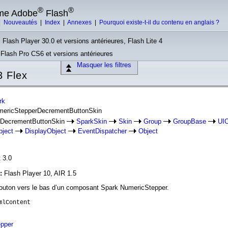
®
®
rme Adobe
Flash
|
Nouveautés
|
Index
|
Annexes
|
Pourquoi existe-t-il du contenu en anglais ?
 Flash Player 30.0 et versions antérieures, Flash Lite 4
, Flash Pro CS6 et versions antérieures
Masquer les filtres
 Flex
rk
umericStepperDecrementButtonSkin
rDecrementButtonSkin
SparkSkin
Skin
Group
GroupBase
UI
bject
DisplayObject
EventDispatcher
Object
 3.0
n:
Flash Player 10, AIR 1.5
 bouton vers le bas d’un composant Spark NumericStepper.
mlContent
pper