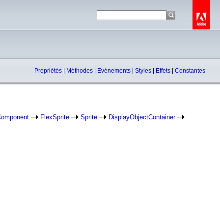
Propriétés
|
Méthodes
|
Evénements
|
Styles
|
Effets
|
Constantes
Component
FlexSprite
Sprite
DisplayObjectContainer