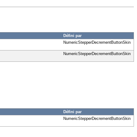
Défini par
NumericStepperDecrementButtonSkin
NumericStepperDecrementButtonSkin
Défini par
NumericStepperDecrementButtonSkin