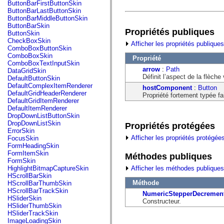
fl.events
ButtonBarFirstButtonSkin
fl.ik
ButtonBarLastButtonSkin
fl.lang
ButtonBarMiddleButtonSkin
fl.livepreview
ButtonBarSkin
Propriétés publiques
fl.managers
ButtonSkin
fl.motion
CheckBoxSkin
Afficher les propriétés publiques
fl.motion.easing
ComboBoxButtonSkin
fl.rsl
ComboBoxSkin
Propriété
fl.text
ComboBoxTextInputSkin
fl.transitions
arrow
:
Path
DataGridSkin
fl.transitions.easing
Définit l’aspect de la flèche
DefaultButtonSkin
fl.video
DefaultComplexItemRenderer
hostComponent
:
Button
flash.accessibility
DefaultGridHeaderRenderer
Propriété fortement typée f
flash.concurrent
DefaultGridItemRenderer
flash.crypto
DefaultItemRenderer
flash.data
DropDownListButtonSkin
flash.desktop
DropDownListSkin
Propriétés protégées
flash.display
ErrorSkin
flash.display3D
Afficher les propriétés protégée
FocusSkin
flash.display3D.textures
FormHeadingSkin
flash.errors
FormItemSkin
Méthodes publiques
flash.events
FormSkin
flash.external
Afficher les méthodes publiques
HighlightBitmapCaptureSkin
flash.filesystem
HScrollBarSkin
flash.filters
Méthode
HScrollBarThumbSkin
flash.geom
HScrollBarTrackSkin
NumericStepperDecremen
flash.globalization
HSliderSkin
Constructeur.
flash.html
HSliderThumbSkin
flash.media
HSliderTrackSkin
flash.net
ImageLoadingSkin