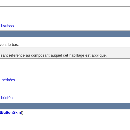
 héritées
 vers le bas.
aisant référence au composant auquel cet habillage est appliqué.
s héritées
 héritées
tButtonSkin
()