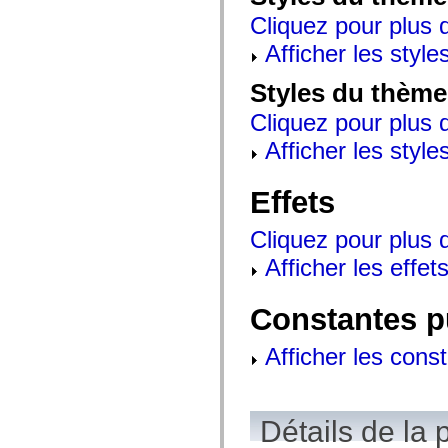
mx.controls
Cliquez pour plus d
mx.controls.advancedDataGridClasses
mx.controls.dataGridClasses
Afficher les style
mx.controls.listClasses
mx.controls.menuClasses
mx.controls.olapDataGridClasses
Styles du thème
mx.controls.scrollClasses
mx.controls.sliderClasses
Cliquez pour plus d
mx.controls.textClasses
mx.controls.treeClasses
Afficher les style
mx.controls.videoClasses
mx.core
mx.core.windowClasses
Effets
mx.effects
mx.effects.easing
mx.effects.effectClasses
Cliquez pour plus d
mx.events
Afficher les effets
mx.filters
mx.flash
mx.formatters
mx.geom
Constantes p
mx.graphics
mx.graphics.codec
Afficher les cons
mx.graphics.shaderClasses
mx.logging
mx.logging.errors
mx.logging.targets
mx.managers
Détails de la 
mx.modules
mx.netmon