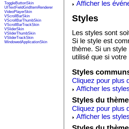
Afficher les évén
mx.automation.air
ToggleButtonSkin
mx.automation.delegates
UITextFieldGridItemRenderer
mx.automation.delegates.advancedDataGrid
VideoPlayerSkin
mx.automation.delegates.charts
Styles
VScrollBarSkin
mx.automation.delegates.containers
VScrollBarThumbSkin
mx.automation.delegates.controls
VScrollBarTrackSkin
mx.automation.delegates.controls.dataGridClasses
VSliderSkin
Les styles sont so
mx.automation.delegates.controls.fileSystemClasses
VSliderThumbSkin
mx.automation.delegates.core
VSliderTrackSkin
Si le style est com
mx.automation.delegates.flashflexkit
WindowedApplicationSkin
mx.automation.events
thème. Si un style 
mx.binding
mx.binding.utils
utilisé que si votre
mx.charts
mx.charts.chartClasses
mx.charts.effects
Styles commun
mx.charts.effects.effectClasses
mx.charts.events
Cliquez pour plus d
mx.charts.renderers
mx.charts.series
Afficher les style
mx.charts.series.items
mx.charts.series.renderData
mx.charts.styles
Styles du thème
mx.collections
mx.collections.errors
Cliquez pour plus d
mx.containers
mx.containers.accordionClasses
Afficher les style
mx.containers.dividedBoxClasses
mx.containers.errors
Styles du thème
mx.containers.utilityClasses