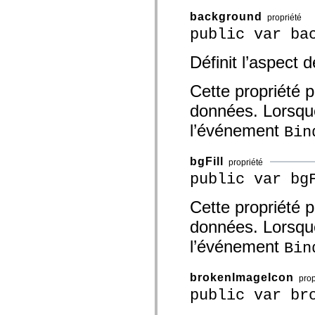
mx.olap
background
mx.olap.aggregators
propriété
mx.preloaders
public var ba
mx.printing
mx.resources
Définit l’aspect d
mx.rpc
mx.rpc.events
mx.rpc.http
Cette propriété p
mx.rpc.http.mxml
mx.rpc.mxml
données. Lorsque 
mx.rpc.remoting
mx.rpc.remoting.mxml
l’événement
Bin
mx.rpc.soap
mx.rpc.soap.mxml
mx.rpc.wsdl
bgFill
propriété
mx.rpc.xml
public var bg
mx.skins
mx.skins.halo
mx.skins.spark
Cette propriété p
mx.skins.wireframe
mx.skins.wireframe.windowChrome
données. Lorsque 
mx.states
mx.styles
l’événement
Bin
mx.utils
mx.validators
spark.accessibility
brokenImageIcon
prop
spark.automation.delegates
public var br
spark.automation.delegates.components
spark.automation.delegates.components.gridClasses
spark.automation.delegates.components.mediaClasses