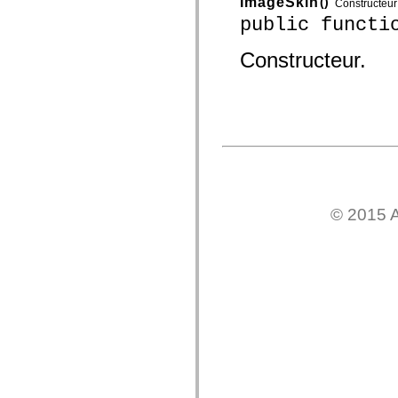
ImageSkin
()
Constructeur
Liste des éléments déconseillés
public functi
Constantes d’implémentation d’accessibilité
Utilisation des exemples de code ActionScript
Informations juridiques
Constructeur.
© 2015 A