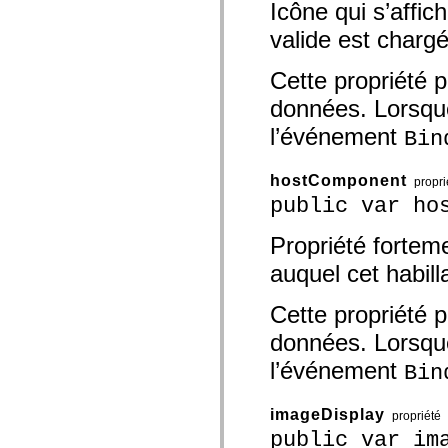
Icône qui s’affic
spark.automation.delegates.components.supportClasses
spark.automation.delegates.skins.spark
valide est charg
spark.automation.events
spark.collections
spark.components
Cette propriété p
spark.components.calendarClasses
spark.components.gridClasses
données. Lorsque 
spark.components.mediaClasses
l’événement
spark.components.supportClasses
Bin
spark.components.windowClasses
spark.core
spark.effects
hostComponent
propri
spark.effects.animation
public var ho
spark.effects.easing
spark.effects.interpolation
spark.effects.supportClasses
Propriété fortem
spark.events
spark.filters
auquel cet habill
spark.formatters
spark.formatters.supportClasses
Cette propriété p
spark.globalization
spark.globalization.supportClasses
données. Lorsque 
spark.layouts
spark.layouts.supportClasses
l’événement
Bin
spark.managers
spark.modules
spark.preloaders
imageDisplay
propriété
spark.primitives
spark.primitives.supportClasses
public var im
spark.skins