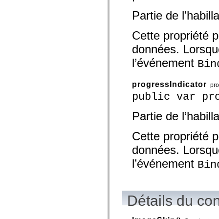
spark.skins.mobile
Partie de l’habil
spark.skins.mobile.supportClasses
spark.skins.spark
spark.skins.spark.mediaClasses.fullScreen
Cette propriété p
spark.skins.spark.mediaClasses.normal
spark.skins.spark.windowChrome
données. Lorsque 
spark.skins.wireframe
spark.skins.wireframe.mediaClasses
l’événement
Bin
spark.skins.wireframe.mediaClasses.fullScreen
spark.transitions
spark.utils
progressIndicator
pro
spark.validators
public var pr
spark.validators.supportClasses
Eléments du langage
Constantes globales
Partie de l’habil
Fonctions globales
Opérateurs
Cette propriété p
Instructions, mots clés et directives
Types spéciaux
données. Lorsque 
Annexes
Nouveautés
l’événement
Bin
Erreurs de compilation
Avertissements du compilateur
Erreurs d’exécution
Migration vers ActionScript 3
Détails du co
Jeux de caractères pris en charge
Balises MXML uniquement
Eléments XML de mouvement
Balises Timed Text