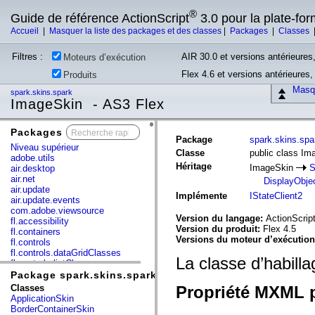
®
Guide de référence ActionScript
3.0 pour la plate-fo
Accueil
|
Masquer la liste des packages et des classes
|
Packages
|
Classes
Filtres :
AIR 30.0 et versions antérieures,
Moteurs d’exécution
Flex 4.6 et versions antérieures
Produits
Masqu
spark.skins.spark
ImageSkin - AS3 Flex
Packages
x
Package
spark.skins.spa
Niveau supérieur
Classe
public class Im
adobe.utils
Héritage
ImageSkin
S
air.desktop
air.net
DisplayObje
air.update
Implémente
IStateClient2
air.update.events
com.adobe.viewsource
Version du langage:
ActionScript
fl.accessibility
Version du produit:
Flex 4.5
fl.containers
Versions du moteur d’exécutio
fl.controls
fl.controls.dataGridClasses
La classe d’habill
fl.controls.listClasses
fl.controls.progressBarClasses
Package spark.skins.spark
fl.core
Classes
Propriété MXML p
fl.data
ApplicationSkin
fl.display
BorderContainerSkin