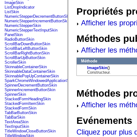
flash.net.dns
ImageSkin
flash.net.drm
ListDropIndicator
Propriétés p
flash.notifications
ListSkin
flash.permissions
NumericStepperDecrementButtonSkin
flash.printing
Afficher les propr
NumericStepperIncrementButtonSkin
flash.profiler
NumericStepperSkin
flash.sampler
NumericStepperTextInputSkin
flash.security
PanelSkin
Méthodes pu
flash.sensors
RadioButtonSkin
flash.system
ScrollBarDownButtonSkin
flash.text
Afficher les méth
ScrollBarLeftButtonSkin
flash.text.engine
ScrollBarRightButtonSkin
flash.text.ime
ScrollBarUpButtonSkin
flash.ui
Méthode
ScrollerSkin
flash.utils
SkinnableContainerSkin
ImageSkin
()
flash.xml
SkinnableDataContainerSkin
Constructeur.
flashx.textLayout
SkinnablePopUpContainerSkin
flashx.textLayout.compose
SparkChromeWindowedApplicationSkin
flashx.textLayout.container
SpinnerDecrementButtonSkin
flashx.textLayout.conversion
SpinnerIncrementButtonSkin
Méthodes pr
flashx.textLayout.edit
SpinnerSkin
flashx.textLayout.elements
StackedFormHeadingSkin
flashx.textLayout.events
Afficher les méth
StackedFormItemSkin
flashx.textLayout.factory
StackedFormSkin
flashx.textLayout.formats
TabBarButtonSkin
flashx.textLayout.operations
TabBarSkin
Evénements
flashx.textLayout.utils
TextAreaSkin
flashx.undo
TextInputSkin
mx.accessibility
Cliquez pour plus 
TitleWindowCloseButtonSkin
mx.automation
TitleWindowSkin