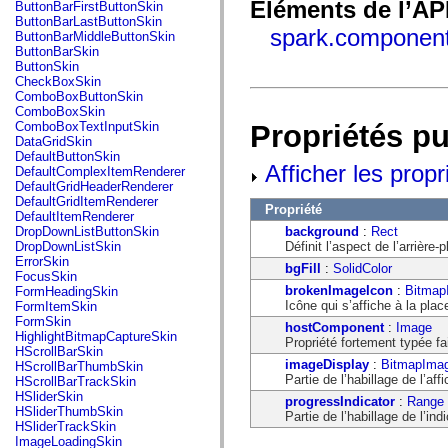
fl.events
Eléments de l’AP
ButtonBarFirstButtonSkin
fl.ik
ButtonBarLastButtonSkin
fl.lang
spark.componen
ButtonBarMiddleButtonSkin
fl.livepreview
ButtonBarSkin
fl.managers
ButtonSkin
fl.motion
CheckBoxSkin
fl.motion.easing
ComboBoxButtonSkin
fl.rsl
ComboBoxSkin
fl.text
Propriétés p
ComboBoxTextInputSkin
fl.transitions
DataGridSkin
fl.transitions.easing
DefaultButtonSkin
fl.video
Afficher les propr
DefaultComplexItemRenderer
flash.accessibility
DefaultGridHeaderRenderer
flash.concurrent
DefaultGridItemRenderer
Propriété
flash.crypto
DefaultItemRenderer
flash.data
background
:
Rect
DropDownListButtonSkin
flash.desktop
Définit l’aspect de l’arrière-
DropDownListSkin
flash.display
ErrorSkin
bgFill
:
SolidColor
flash.display3D
FocusSkin
flash.display3D.textures
brokenImageIcon
:
Bitmap
FormHeadingSkin
flash.errors
Icône qui s’affiche à la pla
FormItemSkin
flash.events
FormSkin
hostComponent
:
Image
flash.external
HighlightBitmapCaptureSkin
Propriété fortement typée f
flash.filesystem
HScrollBarSkin
flash.filters
imageDisplay
:
BitmapIma
HScrollBarThumbSkin
flash.geom
Partie de l’habillage de l’af
HScrollBarTrackSkin
flash.globalization
HSliderSkin
progressIndicator
:
Range
flash.html
HSliderThumbSkin
Partie de l’habillage de l’in
flash.media
HSliderTrackSkin
flash.net
ImageLoadingSkin