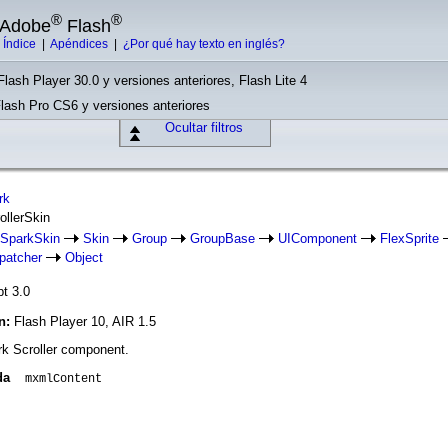
®
®
e Adobe
Flash
|
Índice
|
Apéndices
|
¿Por qué hay texto en inglés?
Flash Player 30.0 y versiones anteriores, Flash Lite 4
Flash Pro CS6 y versiones anteriores
Ocultar filtros
rk
ollerSkin
SparkSkin
Skin
Group
GroupBase
UIComponent
FlexSprite
patcher
Object
pt 3.0
ón:
Flash Player 10, AIR 1.5
ark Scroller component.
da
mxmlContent