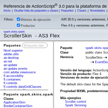
®
Referencia de ActionScript
3.0 para la plataforma d
Inicio
|
Ocultar lista de paquetes y clases
|
Paquetes
|
Clases
|
Novedades
Filtros:
AIR 30.0 y versiones anteriores, 
Motores de ejecución
Flex 4.6 y versiones anteriores, 
Productos
spark.skins.spark
ScrollerSkin - AS3 Flex
Paquetes
x
Paquete
spark.skins.spa
Nivel superior
Clase
public class Scr
adobe.utils
Herencia
ScrollerSkin
air.desktop
air.net
EventDis
air.update
air.update.events
Versión del lenguaje:
ActionScri
com.adobe.viewsource
Versión de producto:
Flex 4
fl.accessibility
Versiones de motor de ejecuci
fl.containers
fl.controls
The default skin class for the Sp
fl.controls.dataGridClasses
fl.controls.listClasses
Propiedad MXML predetermina
fl.controls.progressBarClasses
Paquete spark.skins.spark
fl.core
Más ejemplos
Clases
fl.data
Scroller control
ApplicationSkin
fl.display
Spark Skinning
BorderContainerSkin