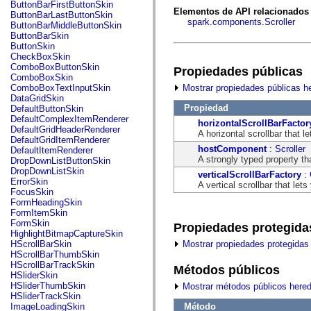
fl.events
ButtonBarFirstButtonSkin
fl.ik
Elementos de API relacionados
ButtonBarLastButtonSkin
fl.lang
spark.components.Scroller
ButtonBarMiddleButtonSkin
fl.livepreview
ButtonBarSkin
fl.managers
ButtonSkin
fl.motion
CheckBoxSkin
fl.motion.easing
ComboBoxButtonSkin
Propiedades públicas
fl.rsl
ComboBoxSkin
fl.text
Mostrar propiedades públicas h
ComboBoxTextInputSkin
fl.transitions
DataGridSkin
fl.transitions.easing
Propiedad
DefaultButtonSkin
fl.video
DefaultComplexItemRenderer
horizontalScrollBarFactor
flash.accessibility
DefaultGridHeaderRenderer
A horizontal scrollbar that l
flash.concurrent
DefaultGridItemRenderer
flash.crypto
hostComponent
:
Scroller
DefaultItemRenderer
flash.data
A strongly typed property th
DropDownListButtonSkin
flash.desktop
DropDownListSkin
verticalScrollBarFactory
:
flash.display
ErrorSkin
A vertical scrollbar that let
flash.display3D
FocusSkin
flash.display3D.textures
FormHeadingSkin
flash.errors
FormItemSkin
flash.events
FormSkin
Propiedades protegida
flash.external
HighlightBitmapCaptureSkin
flash.filesystem
Mostrar propiedades protegidas
HScrollBarSkin
flash.filters
HScrollBarThumbSkin
flash.geom
HScrollBarTrackSkin
Métodos públicos
flash.globalization
HSliderSkin
flash.html
HSliderThumbSkin
Mostrar métodos públicos here
flash.media
HSliderTrackSkin
flash.net
Método
ImageLoadingSkin