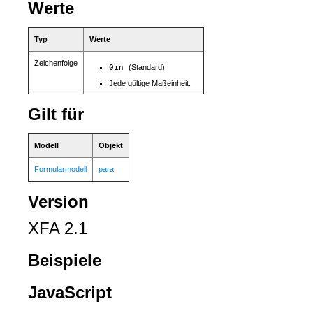
Werte
Typ
Werte
Zeichenfolge
0in
(Standard)
Jede gültige Maßeinheit.
Gilt für
Modell
Objekt
Formularmodell
para
Version
XFA 2.1
Beispiele
JavaScript