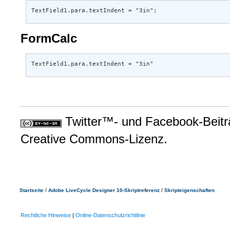
TextField1.para.textIndent = "3in";
FormCalc
TextField1.para.textIndent = "3in"
Twitter™- und Facebook-Beiträ
Creative Commons-Lizenz.
/
/
Startseite
Adobe LiveCycle Designer 10-Skriptreferenz
Skripteigenschaften
Rechtliche Hinweise
|
Online-Datenschutzrichtlinie