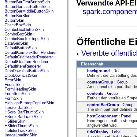
fl.events
Verwandte API-E
ButtonBarFirstButtonSkin
fl.ik
ButtonBarLastButtonSkin
fl.lang
spark.component
ButtonBarMiddleButtonSkin
fl.livepreview
ButtonBarSkin
fl.managers
ButtonSkin
fl.motion
CheckBoxSkin
fl.motion.easing
ComboBoxButtonSkin
fl.rsl
ComboBoxSkin
fl.text
Öffentliche 
ComboBoxTextInputSkin
fl.transitions
DataGridSkin
fl.transitions.easing
DefaultButtonSkin
fl.video
Vererbte öffentli
DefaultComplexItemRenderer
flash.accessibility
DefaultGridHeaderRenderer
flash.concurrent
DefaultGridItemRenderer
Eigenschaft
flash.crypto
DefaultItemRenderer
flash.data
background
:
Rect
DropDownListButtonSkin
flash.desktop
Definiert die Darstellung d
DropDownListSkin
flash.display
ErrorSkin
contentGroup
:
Group
flash.display3D
FocusSkin
An optional skin part that d
flash.display3D.textures
FormHeadingSkin
flash.errors
contents
:
Group
FormItemSkin
flash.events
Enthält den vertikalen Stapel
FormSkin
flash.external
HighlightBitmapCaptureSkin
controlBarGroup
:
Group
flash.filesystem
HScrollBarSkin
The skin part that defines t
flash.filters
HScrollBarThumbSkin
flash.geom
hostComponent
:
Panel
HScrollBarTrackSkin
flash.globalization
Eine Eigenschaft in strenge
HSliderSkin
flash.html
angewendet wird.
HSliderThumbSkin
flash.media
HSliderTrackSkin
titleDisplay
:
Label
flash.net
ImageLoadingSkin
The skin part that defines th