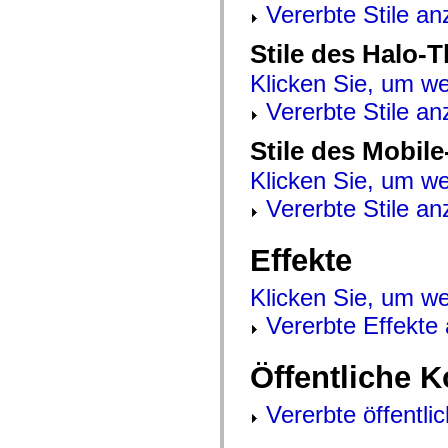
mx.controls
Vererbte Stile an
mx.controls.advancedDataGridClasses
mx.controls.dataGridClasses
Stile des Halo-
mx.controls.listClasses
mx.controls.menuClasses
Klicken Sie, um we
mx.controls.olapDataGridClasses
mx.controls.scrollClasses
Vererbte Stile an
mx.controls.sliderClasses
mx.controls.textClasses
mx.controls.treeClasses
Stile des Mobil
mx.controls.videoClasses
mx.core
Klicken Sie, um we
mx.core.windowClasses
Vererbte Stile an
mx.effects
mx.effects.easing
mx.effects.effectClasses
mx.events
Effekte
mx.filters
mx.flash
Klicken Sie, um we
mx.formatters
mx.geom
Vererbte Effekte
mx.graphics
mx.graphics.codec
mx.graphics.shaderClasses
Öffentliche 
mx.logging
mx.logging.errors
mx.logging.targets
Vererbte öffentli
mx.managers
mx.modules
mx.netmon