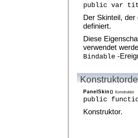
public var ti
Liste veralteter Elemente
Konstanten für die Implementierung von Eingabehilfen
Verwendung der ActionScript-Beispiele
Der Skinteil, de
Rechtliche Hinweise
definiert.
Diese Eigenschaf
verwendet werde
-Ereig
Bindable
Konstruktorde
PanelSkin
()
Konstruktor
public functi
Konstruktor.