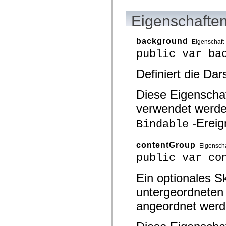
mx.olap
mx.olap.aggregators
Eigenschaften
mx.preloaders
mx.printing
mx.resources
background
Eigenschaft
mx.rpc
mx.rpc.events
public var ba
mx.rpc.http
mx.rpc.http.mxml
Definiert die Da
mx.rpc.mxml
mx.rpc.remoting
mx.rpc.remoting.mxml
Diese Eigenschaf
mx.rpc.soap
mx.rpc.soap.mxml
verwendet werde
mx.rpc.wsdl
mx.rpc.xml
-Ereig
Bindable
mx.skins
mx.skins.halo
mx.skins.spark
contentGroup
Eigenscha
mx.skins.wireframe
public var co
mx.skins.wireframe.windowChrome
mx.states
mx.styles
Ein optionales Sk
mx.utils
mx.validators
untergeordneten 
spark.accessibility
spark.automation.delegates
angeordnet werd
spark.automation.delegates.components
spark.automation.delegates.components.gridClasses
spark.automation.delegates.components.mediaClasses