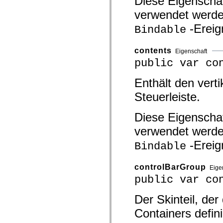
Diese Eigenschaf
spark.automation.delegates.components.supportClasses
verwendet werde
spark.automation.delegates.skins.spark
spark.automation.events
-Ereig
Bindable
spark.collections
spark.components
spark.components.calendarClasses
contents
spark.components.gridClasses
Eigenschaft
spark.components.mediaClasses
public var co
spark.components.supportClasses
spark.components.windowClasses
Enthält den verti
spark.core
spark.effects
Steuerleiste.
spark.effects.animation
spark.effects.easing
spark.effects.interpolation
Diese Eigenschaf
spark.effects.supportClasses
spark.events
verwendet werde
spark.filters
spark.formatters
-Ereig
Bindable
spark.formatters.supportClasses
spark.globalization
spark.globalization.supportClasses
controlBarGroup
Eige
spark.layouts
public var co
spark.layouts.supportClasses
spark.managers
spark.modules
Der Skinteil, de
spark.preloaders
spark.primitives
Containers defin
spark.primitives.supportClasses
spark.skins