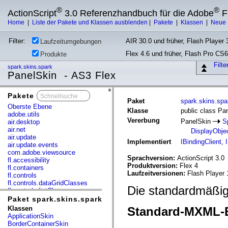
®
®
ActionScript
3.0 Referenzhandbuch für die Adobe
F
Home
|
Liste der Pakete und Klassen ausblenden
|
Pakete
|
Klassen
|
Neue 
Filter:
AIR 30.0 und früher, Flash Player 3
Laufzeitumgebungen
Flex 4.6 und früher, Flash Pro CS6
Produkte
Filt
spark.skins.spark
PanelSkin - AS3 Flex
Pakete
x
Paket
spark.skins.spa
Oberste Ebene
Klasse
public class Pa
adobe.utils
Vererbung
PanelSkin
S
air.desktop
air.net
DisplayObje
air.update
Implementiert
IBindingClient
,
air.update.events
com.adobe.viewsource
Sprachversion:
ActionScript 3.0
fl.accessibility
Produktversion:
Flex 4
fl.containers
Laufzeitversionen:
Flash Player 
fl.controls
fl.controls.dataGridClasses
Die standardmäßig
fl.controls.listClasses
fl.controls.progressBarClasses
Paket spark.skins.spark
fl.core
Klassen
Standard-MXML-E
fl.data
ApplicationSkin
fl.display
BorderContainerSkin