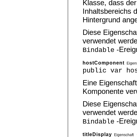
Klasse, dass der
spark.skins.mobile
spark.skins.mobile.supportClasses
Inhaltsbereichs 
spark.skins.spark
Hintergrund ange
spark.skins.spark.mediaClasses.fullScreen
spark.skins.spark.mediaClasses.normal
spark.skins.spark.windowChrome
Diese Eigenschaf
spark.skins.wireframe
spark.skins.wireframe.mediaClasses
verwendet werde
spark.skins.wireframe.mediaClasses.fullScreen
spark.transitions
-Ereig
Bindable
spark.utils
spark.validators
spark.validators.supportClasses
hostComponent
Eigen
Sprachelemente
public var ho
Globale Konstanten
Globale Funktionen
Operatoren
Eine Eigenschaft 
Anweisungen, Schlüsselwörter und Direktiven
Sondertypen
Komponente verwe
Anhänge
Neue Funktionen
Diese Eigenschaf
Compiler-Fehler
Compiler-Warnungen
verwendet werde
Laufzeitfehler
Migration zu ActionScript 3
-Ereig
Bindable
Unterstützte Zeichensätze
Nur MXML-Tags
Motion-XML-Elemente
titleDisplay
Eigenschaft
Timed Text-Tags