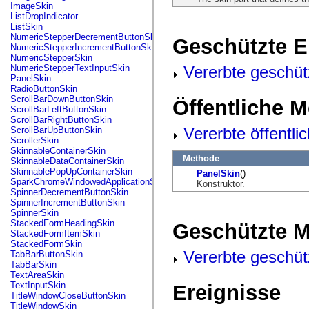
flash.net.dns
ImageSkin
flash.net.drm
ListDropIndicator
flash.notifications
ListSkin
flash.permissions
NumericStepperDecrementButtonSkin
Geschützte E
flash.printing
NumericStepperIncrementButtonSkin
flash.profiler
NumericStepperSkin
flash.sampler
Vererbte geschüt
NumericStepperTextInputSkin
flash.security
PanelSkin
flash.sensors
RadioButtonSkin
flash.system
ScrollBarDownButtonSkin
Öffentliche 
flash.text
ScrollBarLeftButtonSkin
flash.text.engine
ScrollBarRightButtonSkin
flash.text.ime
Vererbte öffentl
ScrollBarUpButtonSkin
flash.ui
ScrollerSkin
flash.utils
SkinnableContainerSkin
flash.xml
Methode
SkinnableDataContainerSkin
flashx.textLayout
SkinnablePopUpContainerSkin
PanelSkin
()
flashx.textLayout.compose
SparkChromeWindowedApplicationSkin
Konstruktor.
flashx.textLayout.container
SpinnerDecrementButtonSkin
flashx.textLayout.conversion
SpinnerIncrementButtonSkin
flashx.textLayout.edit
SpinnerSkin
flashx.textLayout.elements
StackedFormHeadingSkin
Geschützte 
flashx.textLayout.events
StackedFormItemSkin
flashx.textLayout.factory
StackedFormSkin
flashx.textLayout.formats
Vererbte geschüt
TabBarButtonSkin
flashx.textLayout.operations
TabBarSkin
flashx.textLayout.utils
TextAreaSkin
flashx.undo
TextInputSkin
Ereignisse
mx.accessibility
TitleWindowCloseButtonSkin
mx.automation
TitleWindowSkin